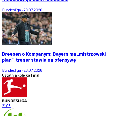
Bundesliga
·
29.07.2026
Dreesen o Kompanym: Bayern ma „mistrzowski
plan”, trener stawia na ofensywę
Bundesliga
·
28.07.2026
Ostatnia kolejka
Final
21.05