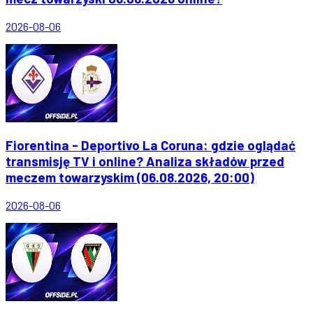
2026-08-06
Fiorentina - Deportivo La Coruna: gdzie oglądać
transmisję TV i online? Analiza składów przed
meczem towarzyskim (06.08.2026, 20:00)
2026-08-06