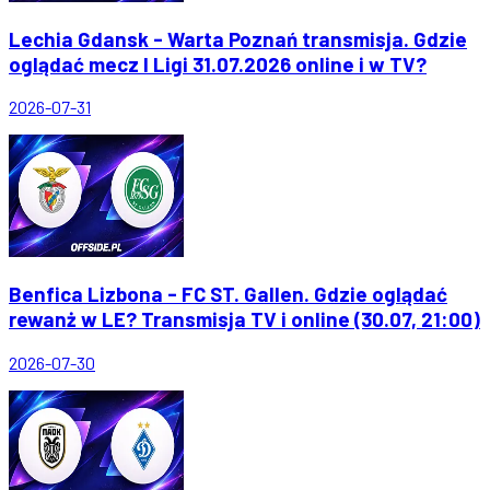
Lechia Gdansk - Warta Poznań transmisja. Gdzie
oglądać mecz I Ligi 31.07.2026 online i w TV?
2026-07-31
Benfica Lizbona - FC ST. Gallen. Gdzie oglądać
rewanż w LE? Transmisja TV i online (30.07, 21:00)
2026-07-30