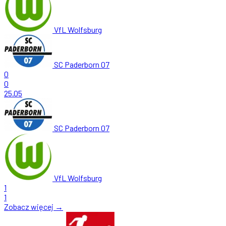
VfL Wolfsburg
SC Paderborn 07
0
0
25.05
SC Paderborn 07
VfL Wolfsburg
1
1
Zobacz więcej →