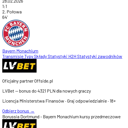
28.02.2026
1
:
1
2. Połowa
64'
Bayern Monachium
Transmisje
Typy
Składy
Statystyki
H2H
Statystyki zawodników
Oficjalny partner Offside.pl
LVBet — bonus do
4321 PLN
dla nowych graczy
Licencja Ministerstwa Finansów · Graj odpowiedzialnie · 18+
Odbierz bonus →
Borussia Dortmund - Bayern Monachium kursy przedmeczowe