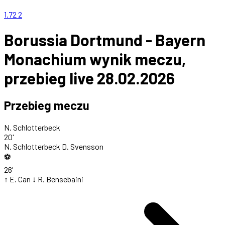
1.72
2
Borussia Dortmund - Bayern
Monachium wynik meczu,
przebieg live 28.02.2026
Przebieg meczu
N. Schlotterbeck
20'
N. Schlotterbeck
D. Svensson
⚽
26'
↑ E. Can
↓ R. Bensebaini