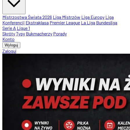
Mistrzostwa Świata 2026
Liga Mistrzów
Liga Europy
Liga
Konferencji
Ekstraklasa
Premier League
La Liga
Bundesliga
Serie A
Ligue 1
Skróty
Typy
Bukmacherzy
Porady
Konto
Wyloguj
Zaloguj