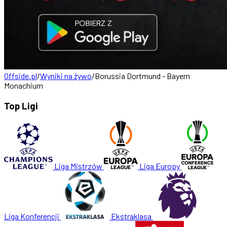
Offside.pl
/
Wyniki na żywo
/
Borussia Dortmund - Bayern
Monachium
Top Ligi
Liga Mistrzów
Liga Europy
Liga Konferencji
Ekstraklasa