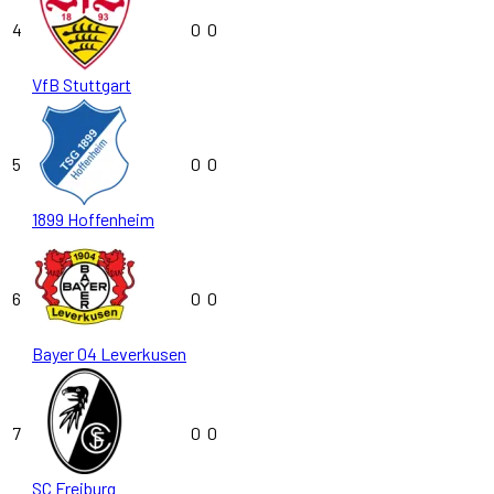
4
0
0
VfB Stuttgart
5
0
0
1899 Hoffenheim
6
0
0
Bayer 04 Leverkusen
7
0
0
SC Freiburg