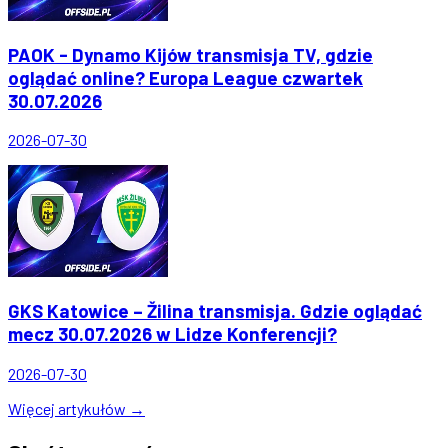
PAOK - Dynamo Kijów transmisja TV, gdzie
oglądać online? Europa League czwartek
30.07.2026
2026-07-30
GKS Katowice – Žilina transmisja. Gdzie oglądać
mecz 30.07.2026 w Lidze Konferencji?
2026-07-30
Więcej artykułów →