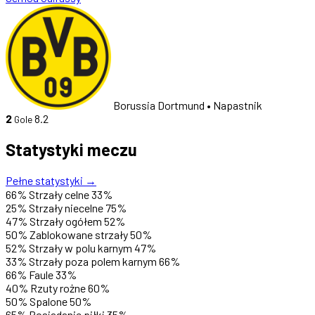
Borussia Dortmund
• Napastnik
2
8.2
Gole
Statystyki meczu
Pełne statystyki →
66%
Strzały celne
33%
25%
Strzały niecelne
75%
47%
Strzały ogółem
52%
50%
Zablokowane strzały
50%
52%
Strzały w polu karnym
47%
33%
Strzały poza polem karnym
66%
66%
Faule
33%
40%
Rzuty rożne
60%
50%
Spalone
50%
65%
Posiadanie piłki
35%