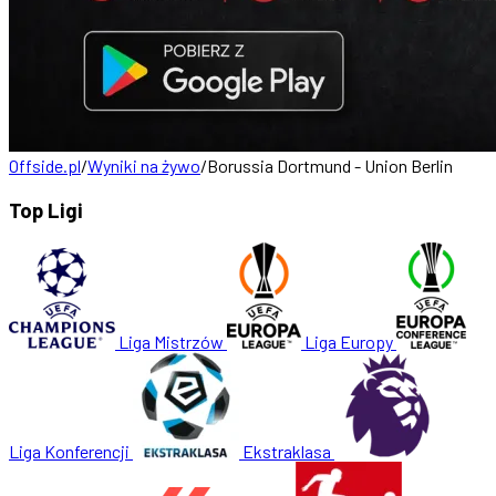
Offside.pl
/
Wyniki na żywo
/
Borussia Dortmund - Union Berlin
Top Ligi
Liga Mistrzów
Liga Europy
Liga Konferencji
Ekstraklasa