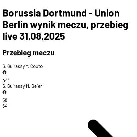
Borussia Dortmund - Union
Berlin wynik meczu, przebieg
live 31.08.2025
Przebieg meczu
S. Guirassy
Y. Couto
⚽
44'
S. Guirassy
M. Beier
⚽
58'
64'