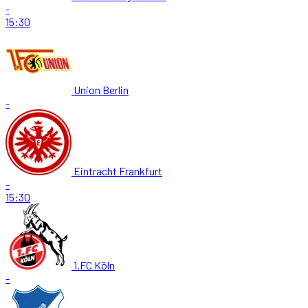
-
15:30
Union Berlin
-
Eintracht Frankfurt
-
15:30
1.FC Köln
-