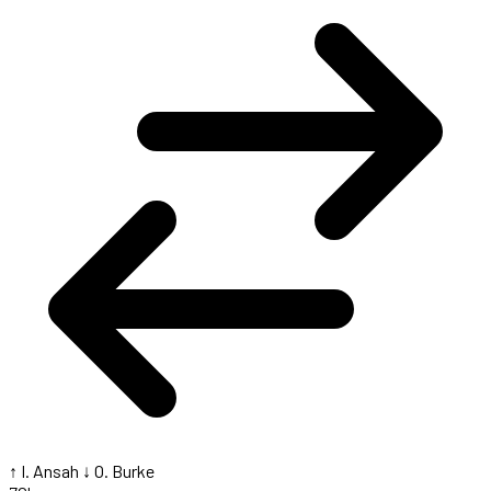
↑ I. Ansah
↓ O. Burke