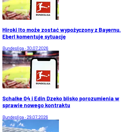
Hiroki Ito może zostać wypożyczony z Bayernu.
Eberl komentuje sytuację
Bundesliga
·
30.07.2026
Schalke 04 i Edin Dzeko blisko porozumienia w
sprawie nowego kontraktu
Bundesliga
·
29.07.2026