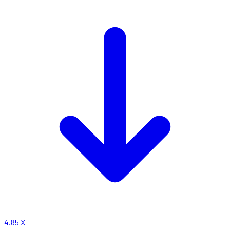
4.85
X