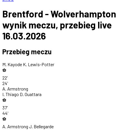
Brentford - Wolverhampton
wynik meczu, przebieg live
16.03.2026
Przebieg meczu
M. Kayode
K. Lewis-Potter
⚽
22'
24'
A. Armstrong
I. Thiago
D. Ouattara
⚽
37'
44'
⚽
A. Armstrong
J. Bellegarde