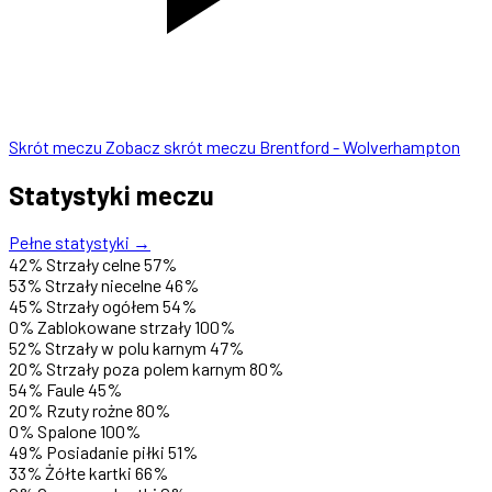
Skrót meczu
Zobacz skrót meczu Brentford - Wolverhampton
Statystyki meczu
Pełne statystyki →
42%
Strzały celne
57%
53%
Strzały niecelne
46%
45%
Strzały ogółem
54%
0%
Zablokowane strzały
100%
52%
Strzały w polu karnym
47%
20%
Strzały poza polem karnym
80%
54%
Faule
45%
20%
Rzuty rożne
80%
0%
Spalone
100%
49%
Posiadanie piłki
51%
33%
Żółte kartki
66%