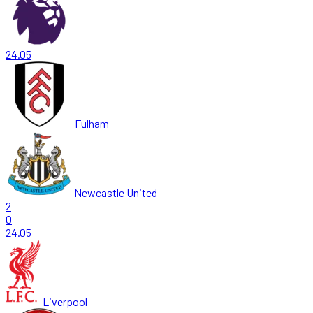
24.05
Fulham
Newcastle United
2
0
24.05
Liverpool