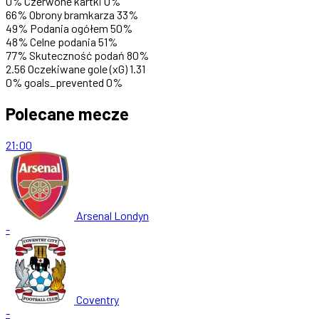
0%
Czerwone kartki
0%
66%
Obrony bramkarza
33%
49%
Podania ogółem
50%
48%
Celne podania
51%
77%
Skuteczność podań
80%
2.56
Oczekiwane gole (xG)
1.31
0%
goals_prevented
0%
Polecane mecze
21:00
Arsenal Londyn
-
Coventry
-