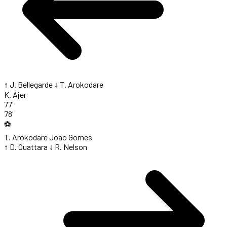
↑ J. Bellegarde
↓ T. Arokodare
K. Ajer
77'
78'
⚽
T. Arokodare
Joao Gomes
↑ D. Ouattara
↓ R. Nelson