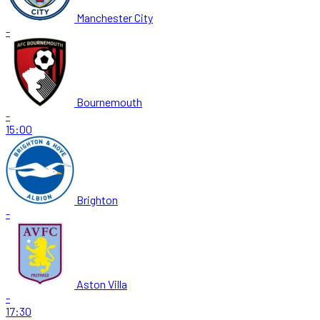
Manchester City
-
Bournemouth
-
15:00
Brighton
-
Aston Villa
-
17:30