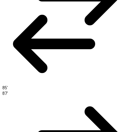
85'
87'