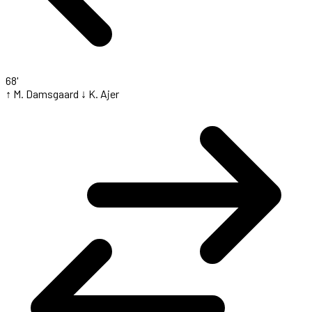
68'
↑ M. Damsgaard
↓ K. Ajer