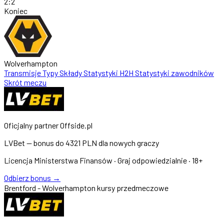
2
:
2
Koniec
Wolverhampton
Transmisje
Typy
Składy
Statystyki
H2H
Statystyki zawodników
Skrót meczu
Oficjalny partner Offside.pl
LVBet — bonus do
4321 PLN
dla nowych graczy
Licencja Ministerstwa Finansów · Graj odpowiedzialnie · 18+
Odbierz bonus →
Brentford - Wolverhampton kursy przedmeczowe