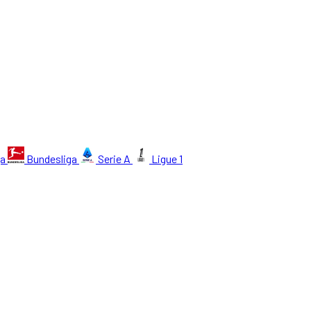
ga
Bundesliga
Serie A
Ligue 1