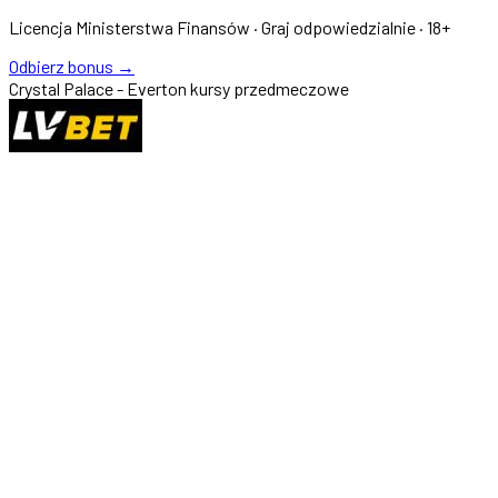
Licencja Ministerstwa Finansów · Graj odpowiedzialnie · 18+
Odbierz bonus →
Crystal Palace - Everton kursy przedmeczowe