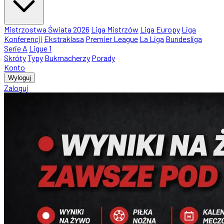
Mistrzostwa Świata 2026
Liga Mistrzów
Liga Europy
Liga
Konferencji
Ekstraklasa
Premier League
La Liga
Bundesliga
Serie A
Ligue 1
Skróty
Typy
Bukmacherzy
Porady
Konto
Wyloguj
Zaloguj