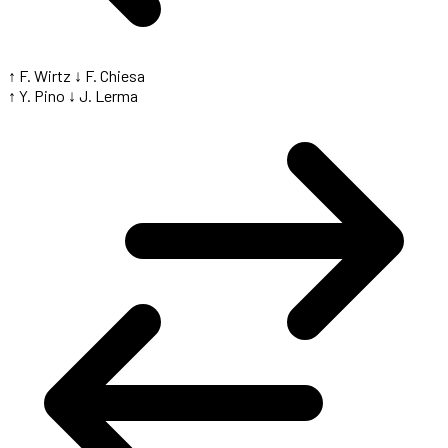
↑ F. Wirtz
↓ F. Chiesa
↑ Y. Pino
↓ J. Lerma