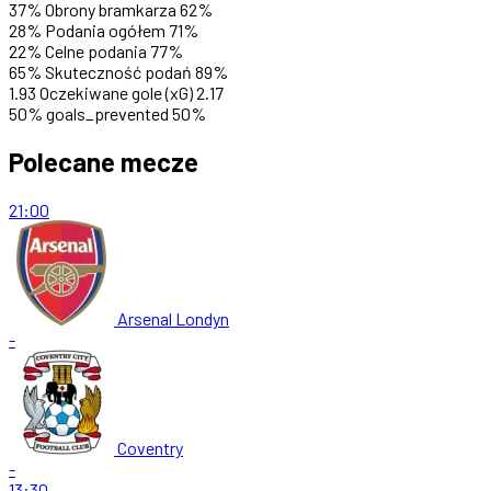
37%
Obrony bramkarza
62%
28%
Podania ogółem
71%
22%
Celne podania
77%
65%
Skuteczność podań
89%
1.93
Oczekiwane gole (xG)
2.17
50%
goals_prevented
50%
Polecane mecze
21:00
Arsenal Londyn
-
Coventry
-
13:30