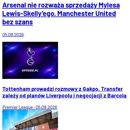
Arsenal nie rozważa sprzedaży Mylesa
Lewis-Skelly’ego. Manchester United
bez szans
05.08.2026
Tottenham prowadzi rozmowy z Gakpo. Transfer
zależy od planów Liverpoolu i negocjacji z Barcolą
Premier League
·
05.08.2026