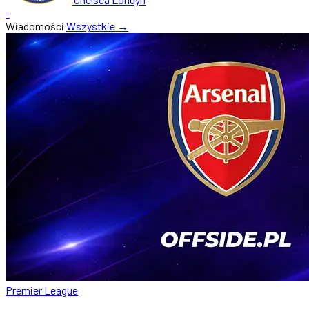
-
Wiadomości
Wszystkie →
Premier League