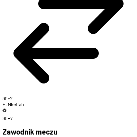
90+2'
E. Nketiah
⚽
90+7'
Zawodnik meczu