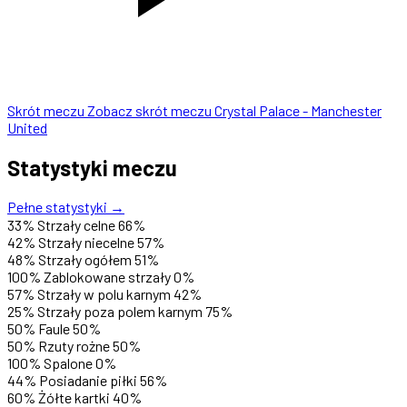
Skrót meczu
Zobacz skrót meczu Crystal Palace - Manchester
United
Statystyki meczu
Pełne statystyki →
33%
Strzały celne
66%
42%
Strzały niecelne
57%
48%
Strzały ogółem
51%
100%
Zablokowane strzały
0%
57%
Strzały w polu karnym
42%
25%
Strzały poza polem karnym
75%
50%
Faule
50%
50%
Rzuty rożne
50%
100%
Spalone
0%
44%
Posiadanie piłki
56%
60%
Żółte kartki
40%