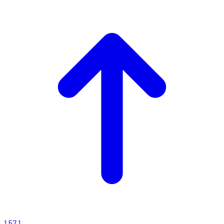
1.57
1