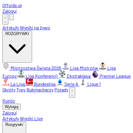
Offside
.
pl
Zaloguj
Artykuły
Wyniki na żywo
ROZGRYWKI
Mistrzostwa Świata 2026
Liga Mistrzów
Liga
Europy
Liga Konferencji
Ekstraklasa
Premier League
La Liga
Bundesliga
Serie A
Ligue 1
Skróty
Typy
Bukmacherzy
Porady
Konto
Wyloguj
Zaloguj
Artykuły
Wyniki Live
Rozgrywki