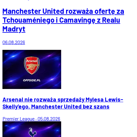
Manchester United rozważa ofertę za
Tchouaméniego i Camavingę z Realu
Madryt
06.08.2026
Arsenal nie rozważa sprzedaży Mylesa Lewis-
Skelly’ego. Manchester United bez szans
Premier League
·
05.08.2026