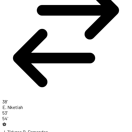
38'
E. Nketiah
53'
54'
⚽
J. Zirkzee
B. Fernandes