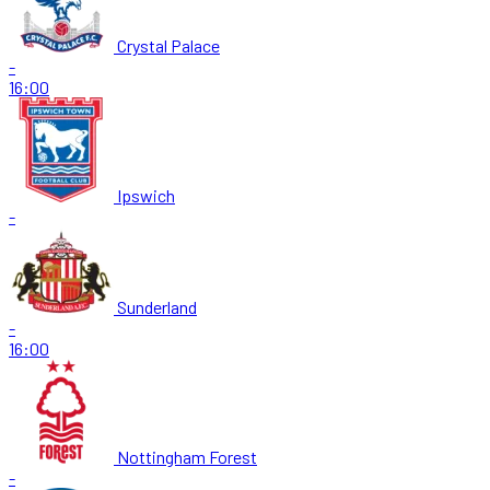
Crystal Palace
-
16:00
Ipswich
-
Sunderland
-
16:00
Nottingham Forest
-