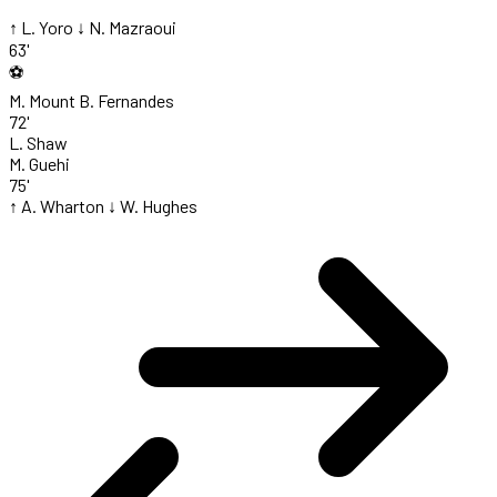
↑ L. Yoro
↓ N. Mazraoui
63'
⚽
M. Mount
B. Fernandes
72'
L. Shaw
M. Guehi
75'
↑ A. Wharton
↓ W. Hughes