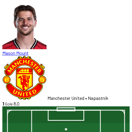
Mason Mount
Manchester United
• Napastnik
1
8.0
Gole