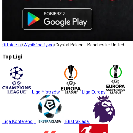
Offside.pl
/
Wyniki na żywo
/
Crystal Palace - Manchester United
Top Ligi
Liga Mistrzów
Liga Europy
Liga Konferencji
Ekstraklasa