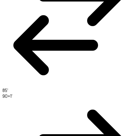
85'
90+1'