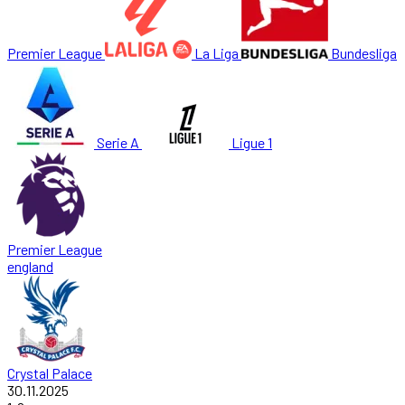
Premier League
La Liga
Bundesliga
Serie A
Ligue 1
Premier League
england
Crystal Palace
30.11.2025