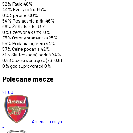
52%
Faule
48%
44%
Rzuty rożne
55%
0%
Spalone
100%
54%
Posiadanie piłki
46%
66%
Żółte kartki
33%
0%
Czerwone kartki
0%
75%
Obrony bramkarza
25%
55%
Podania ogółem
44%
57%
Celne podania
42%
81%
Skuteczność podań
74%
0.68
Oczekiwane gole (xG)
0.61
0%
goals_prevented
0%
Polecane mecze
21:00
Arsenal Londyn
-