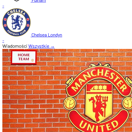
-
Chelsea Londyn
-
Wiadomości
Wszystkie →