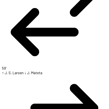
59'
↑ J. S. Larsen
↓ J. Mateta