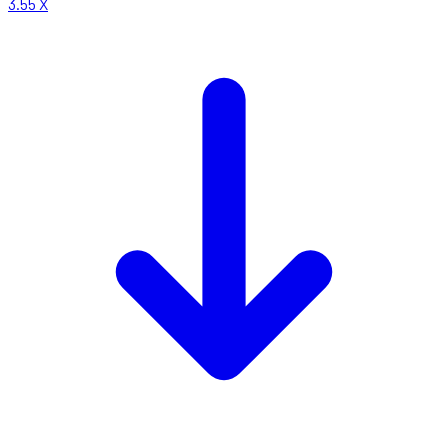
3.55
X