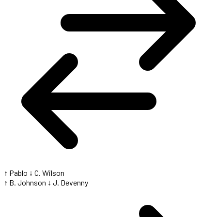
↑ Pablo
↓ C. Wilson
↑ B. Johnson
↓ J. Devenny