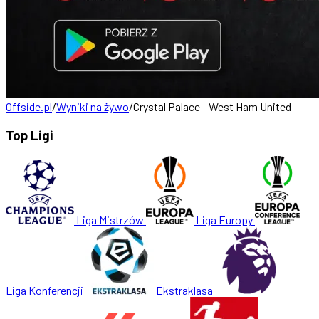
Offside.pl
/
Wyniki na żywo
/
Crystal Palace - West Ham United
Top Ligi
Liga Mistrzów
Liga Europy
Liga Konferencji
Ekstraklasa