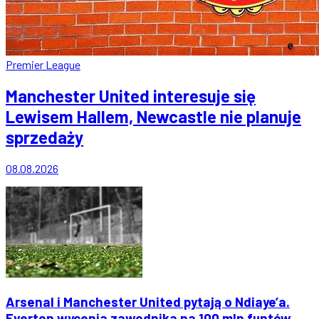
Premier League
Manchester United interesuje się
Lewisem Hallem, Newcastle nie planuje
sprzedaży
08.08.2026
Arsenal i Manchester United pytają o Ndiaye’a.
Everton wycenia zawodnika na 100 mln funtów