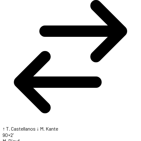
↑ T. Castellanos
↓ M. Kante
90+2'
M. Diouf