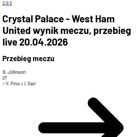
2.9
2
Crystal Palace - West Ham
United wynik meczu, przebieg
live 20.04.2026
Przebieg meczu
B. Johnson
21'
↑ Y. Pino
↓ I. Sarr