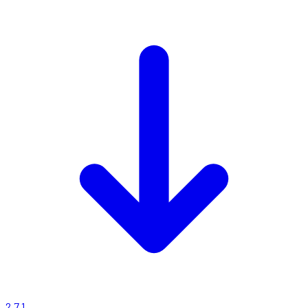
2.7
1