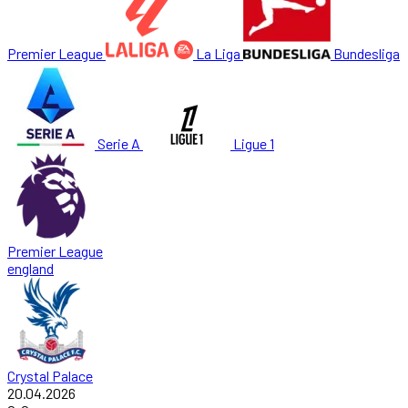
Premier League
La Liga
Bundesliga
Serie A
Ligue 1
Premier League
england
Crystal Palace
20.04.2026