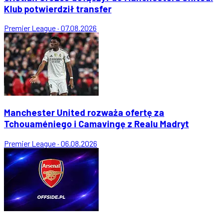
Klub potwierdził transfer
Premier League
·
07.08.2026
Manchester United rozważa ofertę za
Tchouaméniego i Camavingę z Realu Madryt
Premier League
·
06.08.2026