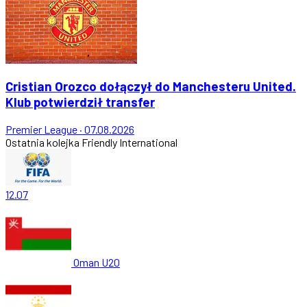
Cristian Orozco dołączył do Manchesteru United.
Klub potwierdził transfer
Premier League
·
07.08.2026
Ostatnia kolejka
Friendly International
12.07
Oman U20