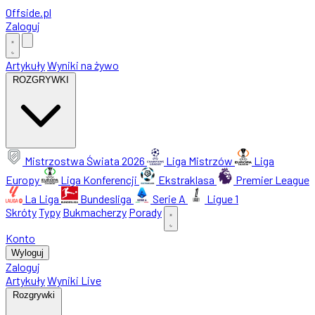
Offside
.
pl
Zaloguj
Artykuły
Wyniki na żywo
ROZGRYWKI
Mistrzostwa Świata 2026
Liga Mistrzów
Liga
Europy
Liga Konferencji
Ekstraklasa
Premier League
La Liga
Bundesliga
Serie A
Ligue 1
Skróty
Typy
Bukmacherzy
Porady
Konto
Wyloguj
Zaloguj
Artykuły
Wyniki Live
Rozgrywki