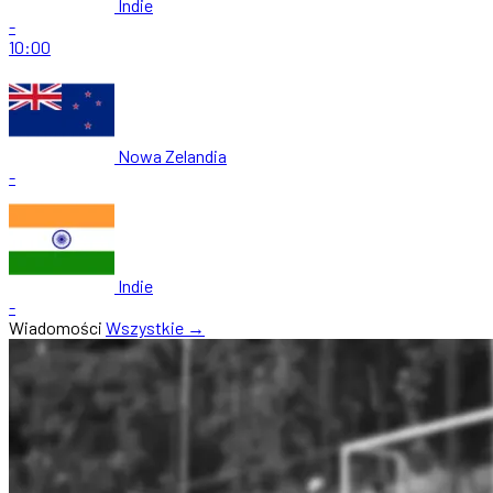
Indie
-
10:00
Nowa Zelandia
-
Indie
-
Wiadomości
Wszystkie →