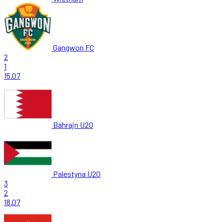
Gangwon FC
2
1
15.07
Bahrajn U20
Palestyna U20
3
2
18.07