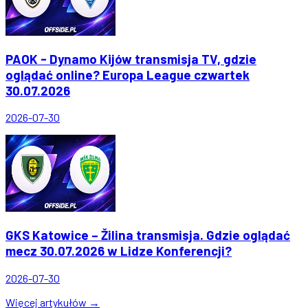
PAOK - Dynamo Kijów transmisja TV, gdzie
oglądać online? Europa League czwartek
30.07.2026
2026-07-30
GKS Katowice – Žilina transmisja. Gdzie oglądać
mecz 30.07.2026 w Lidze Konferencji?
2026-07-30
Więcej artykułów →