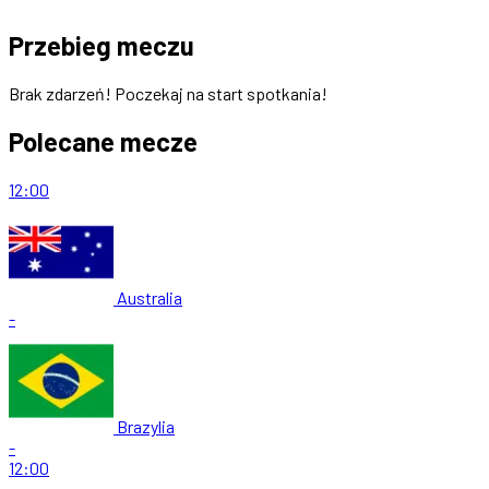
Przebieg meczu
Brak zdarzeń! Poczekaj na start spotkania!
Polecane mecze
12:00
Australia
-
Brazylia
-
12:00