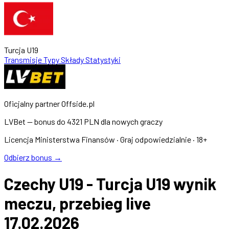
Turcja U19
Transmisje
Typy
Składy
Statystyki
Oficjalny partner Offside.pl
LVBet — bonus do
4321 PLN
dla nowych graczy
Licencja Ministerstwa Finansów · Graj odpowiedzialnie · 18+
Odbierz bonus →
Czechy U19 - Turcja U19 wynik
meczu, przebieg live
17.02.2026