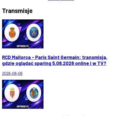
Transmisje
RCD Mallorca - Paris Saint Germain: transmisja,
gdzie oglądać sparing 5.08.2026 online i w TV?
2026-08-06