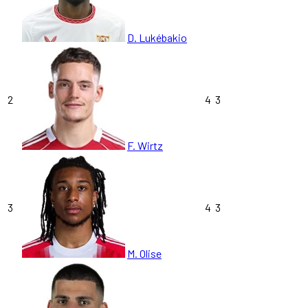
D. Lukébakio
2
4
3
F. Wirtz
3
4
3
M. Olise