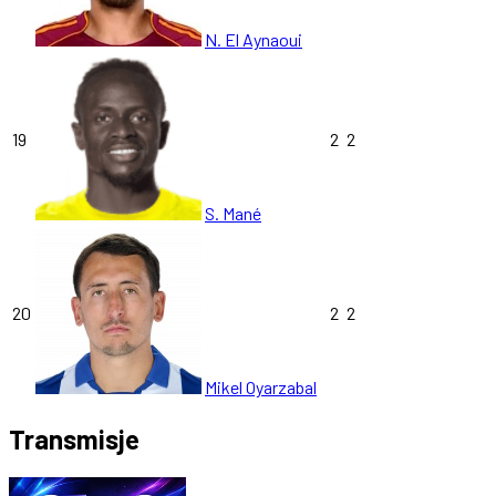
N. El Aynaoui
19
2
2
S. Mané
20
2
2
Mikel Oyarzabal
Transmisje