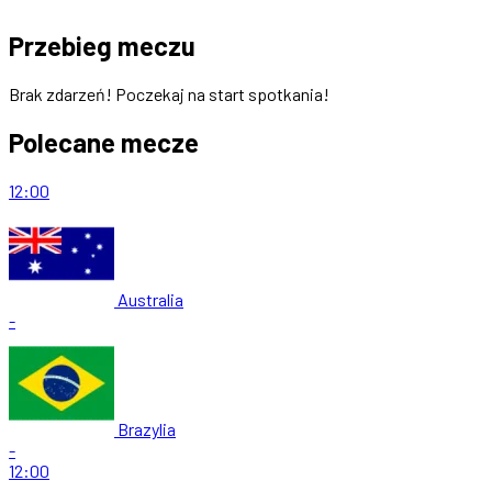
Przebieg meczu
Brak zdarzeń! Poczekaj na start spotkania!
Polecane mecze
12:00
Australia
-
Brazylia
-
12:00