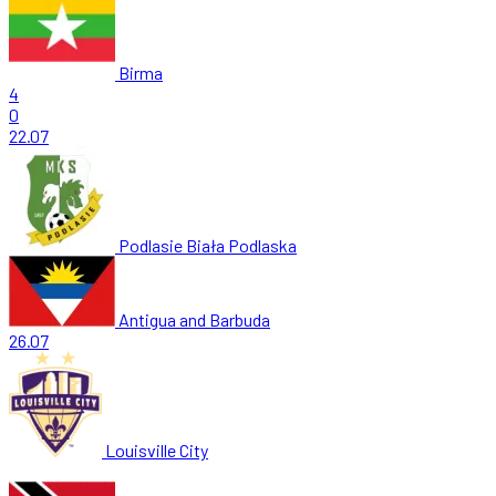
Birma
4
0
22.07
Podlasie Biała Podlaska
Antigua and Barbuda
26.07
Louisville City