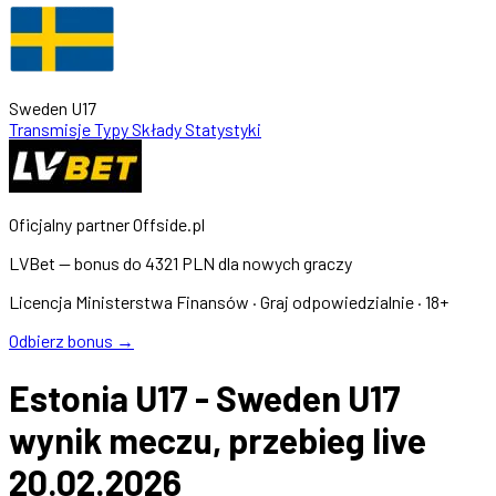
Sweden U17
Transmisje
Typy
Składy
Statystyki
Oficjalny partner Offside.pl
LVBet — bonus do
4321 PLN
dla nowych graczy
Licencja Ministerstwa Finansów · Graj odpowiedzialnie · 18+
Odbierz bonus →
Estonia U17 - Sweden U17
wynik meczu, przebieg live
20.02.2026