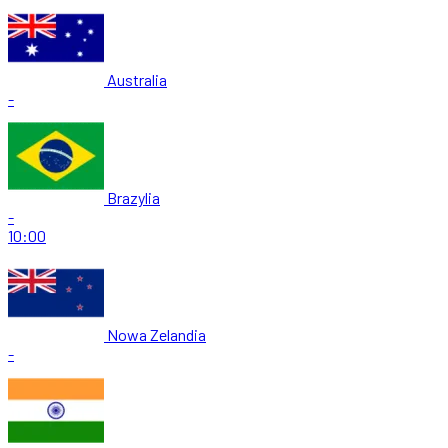
Australia
-
Brazylia
-
10:00
Nowa Zelandia
-