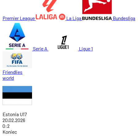
Premier League
La Liga
Bundesliga
Serie A
Ligue 1
Friendlies
world
Estonia U17
20.02.2026
0
:
2
Koniec