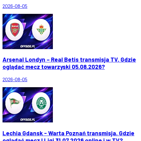
2026-08-05
Arsenal Londyn – Real Betis transmisja TV. Gdzie
oglądać mecz towarzyski 05.08.2026?
2026-08-05
Lechia Gdansk - Warta Poznań transmisja. Gdzie
oglądać mecz I Ligi 31.07.2026 online i w TV?