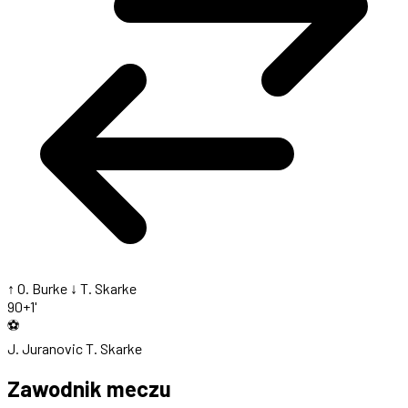
↑ O. Burke
↓ T. Skarke
90+1'
⚽
J. Juranovic
T. Skarke
Zawodnik meczu