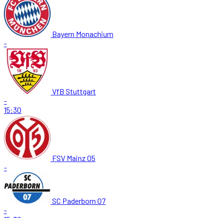
Bayern Monachium
-
VfB Stuttgart
-
15:30
FSV Mainz 05
-
SC Paderborn 07
-