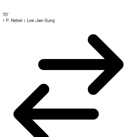
70'
↑ P. Nebel
↓ Lee Jae-Sung