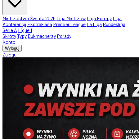
Mistrzostwa Świata 2026
Liga Mistrzów
Liga Europy
Liga
Konferencji
Ekstraklasa
Premier League
La Liga
Bundesliga
Serie A
Ligue 1
Skróty
Typy
Bukmacherzy
Porady
Konto
Wyloguj
Zaloguj