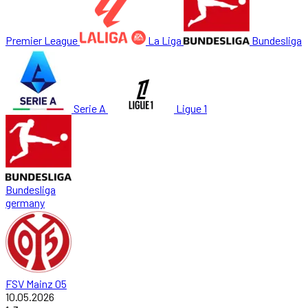
Premier League
La Liga
Bundesliga
Serie A
Ligue 1
Bundesliga
germany
FSV Mainz 05
10.05.2026