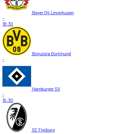
Bayer 04 Leverkusen
-
18:30
Borussia Dortmund
-
Hamburger SV
-
15:30
SC Freiburg