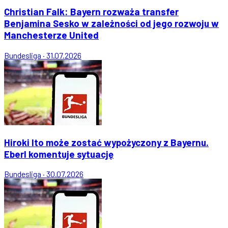
Christian Falk: Bayern rozważa transfer
Benjamina Sesko w zależności od jego rozwoju w
Manchesterze United
Bundesliga
·
31.07.2026
Hiroki Ito może zostać wypożyczony z Bayernu.
Eberl komentuje sytuację
Bundesliga
·
30.07.2026