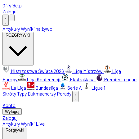
Offside
.
pl
Zaloguj
Artykuły
Wyniki na żywo
ROZGRYWKI
Mistrzostwa Świata 2026
Liga Mistrzów
Liga
Europy
Liga Konferencji
Ekstraklasa
Premier League
La Liga
Bundesliga
Serie A
Ligue 1
Skróty
Typy
Bukmacherzy
Porady
Konto
Wyloguj
Zaloguj
Artykuły
Wyniki Live
Rozgrywki