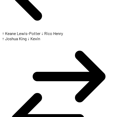
↑ Keane Lewis-Potter
↓ Rico Henry
↑ Joshua King
↓ Kevin