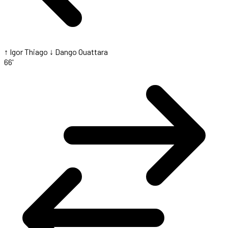
↑ Igor Thiago
↓ Dango Ouattara
66'