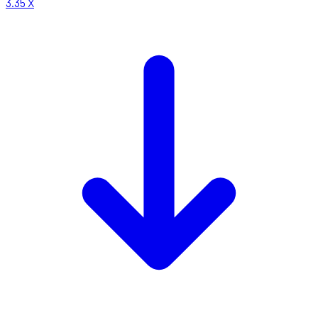
3.35
X