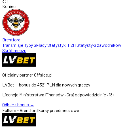
3
:
1
Koniec
Brentford
Transmisje
Typy
Składy
Statystyki
H2H
Statystyki zawodników
Skrót meczu
Oficjalny partner Offside.pl
LVBet — bonus do
4321 PLN
dla nowych graczy
Licencja Ministerstwa Finansów · Graj odpowiedzialnie · 18+
Odbierz bonus →
Fulham - Brentford kursy przedmeczowe