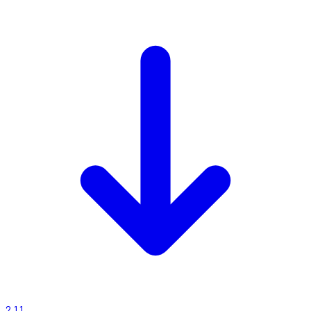
2.1
1