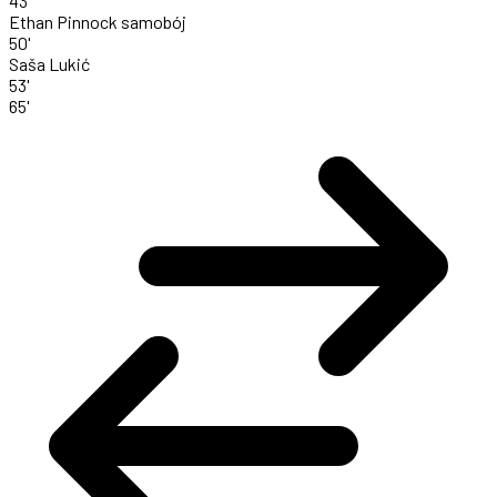
43'
Ethan Pinnock
samobój
50'
Saša Lukić
53'
65'