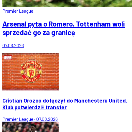
Premier League
Arsenal pyta o Romero. Tottenham woli
sprzedać go za granicę
07.08.2026
Cristian Orozco dołączył do Manchesteru United.
Klub potwierdził transfer
Premier League
·
07.08.2026