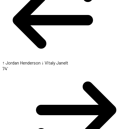
↑ Jordan Henderson
↓ Vitaly Janelt
74'