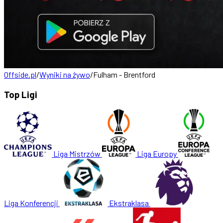
Offside.pl
/
Wyniki na żywo
/
Fulham - Brentford
Top Ligi
Liga Mistrzów
Liga Europy
Liga Konferencji
Ekstraklasa