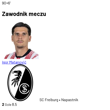
90+6'
Zawodnik meczu
Igor Matanović
SC Freiburg
• Napastnik
2
8.5
Gole