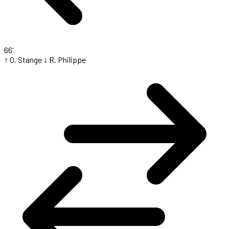
66'
↑ O. Stange
↓ R. Philippe