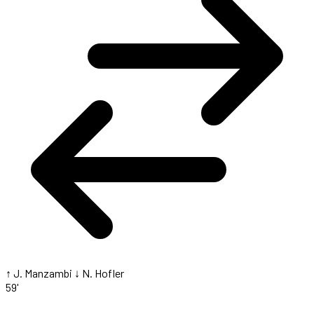
↑ J. Manzambi
↓ N. Hofler
59'