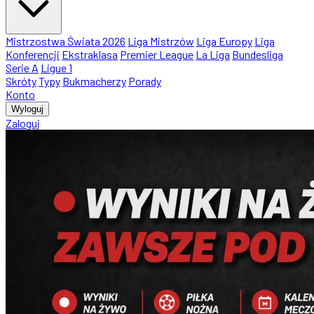
Mistrzostwa Świata 2026
Liga Mistrzów
Liga Europy
Liga
Konferencji
Ekstraklasa
Premier League
La Liga
Bundesliga
Serie A
Ligue 1
Skróty
Typy
Bukmacherzy
Porady
Konto
Wyloguj
Zaloguj