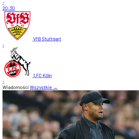
-
20:30
VfB Stuttgart
-
1.FC Köln
-
Wiadomości
Wszystkie →