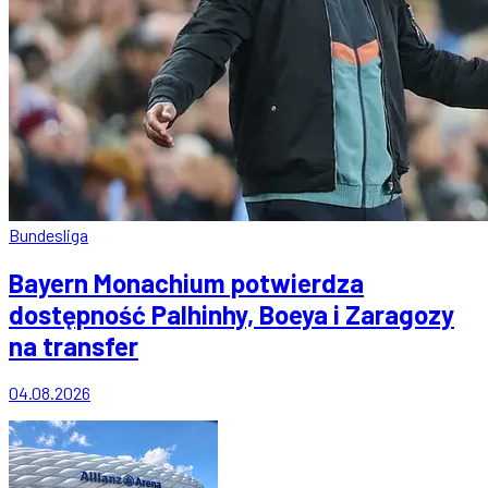
Bundesliga
Bayern Monachium potwierdza
dostępność Palhinhy, Boeya i Zaragozy
na transfer
04.08.2026