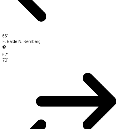
66'
F. Balde
N. Remberg
⚽
67'
70'