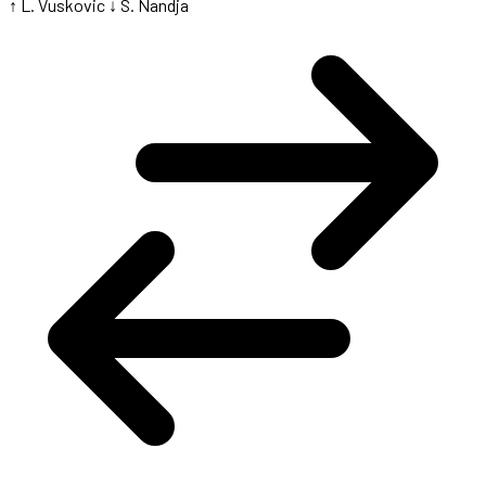
↑ L. Vuskovic
↓ S. Nandja