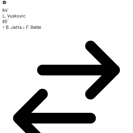
⚽
64'
L. Vuskovic
65'
↑ B. Jatta
↓ F. Balde