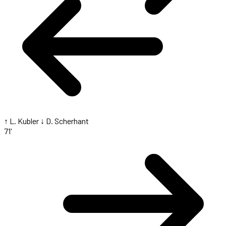
↑ L. Kubler
↓ D. Scherhant
71'