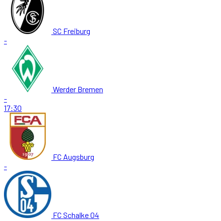
SC Freiburg
-
Werder Bremen
-
17:30
FC Augsburg
-
FC Schalke 04