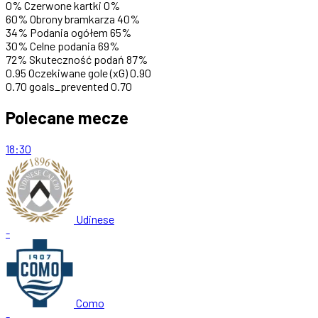
0%
Czerwone kartki
0%
60%
Obrony bramkarza
40%
34%
Podania ogółem
65%
30%
Celne podania
69%
72%
Skuteczność podań
87%
0.95
Oczekiwane gole (xG)
0.90
0.70
goals_prevented
0.70
Polecane mecze
18:30
Udinese
-
Como
-