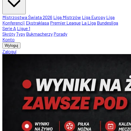
Mistrzostwa Świata 2026
Liga Mistrzów
Liga Europy
Liga
Konferencji
Ekstraklasa
Premier League
La Liga
Bundesliga
Serie A
Ligue 1
Skróty
Typy
Bukmacherzy
Porady
Konto
Wyloguj
Zaloguj