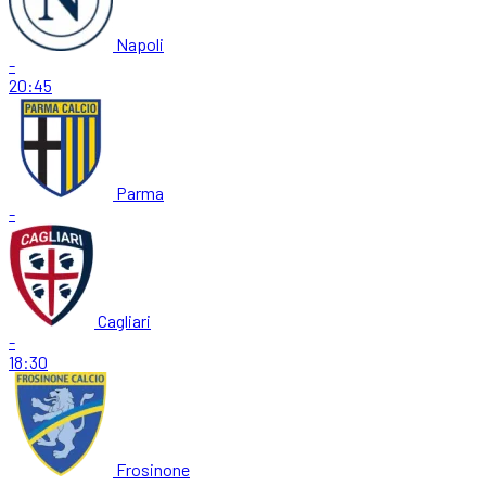
Napoli
-
20:45
Parma
-
Cagliari
-
18:30
Frosinone