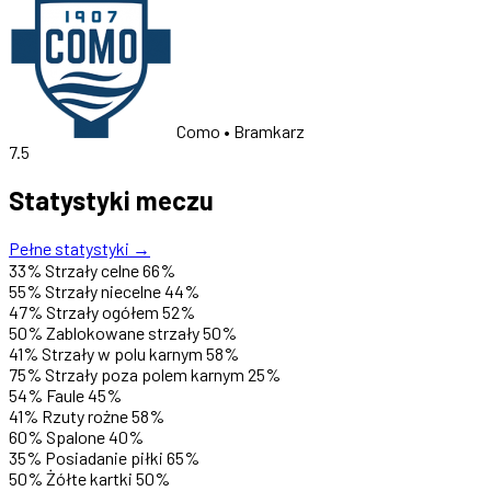
Como
• Bramkarz
7.5
Statystyki meczu
Pełne statystyki →
33%
Strzały celne
66%
55%
Strzały niecelne
44%
47%
Strzały ogółem
52%
50%
Zablokowane strzały
50%
41%
Strzały w polu karnym
58%
75%
Strzały poza polem karnym
25%
54%
Faule
45%
41%
Rzuty rożne
58%
60%
Spalone
40%
35%
Posiadanie piłki
65%
50%
Żółte kartki
50%