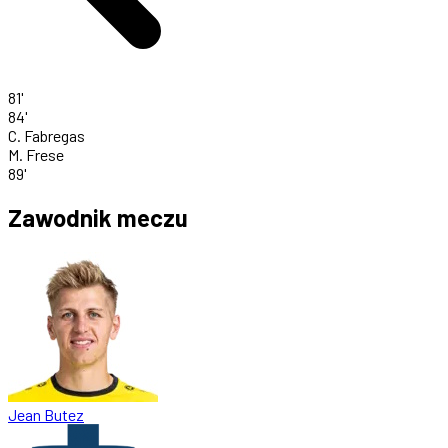
81'
84'
C. Fabregas
M. Frese
89'
Zawodnik meczu
Jean Butez