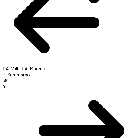
↑ A. Valle
↓ A. Moreno
P. Sammarco
39'
46'