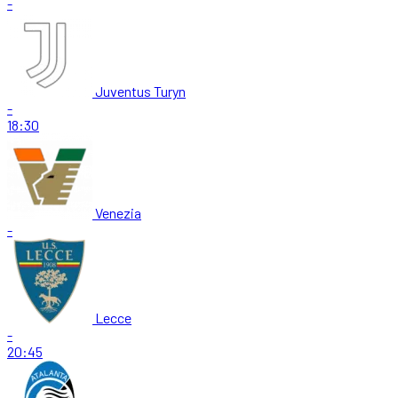
-
Juventus Turyn
-
18:30
Venezia
-
Lecce
-
20:45