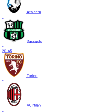
Atalanta
-
Sassuolo
-
20:45
Torino
-
AC Milan
-