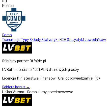
0
:
1
Koniec
Como
Transmisje
Typy
Składy
Statystyki
H2H
Statystyki zawodników
Oficjalny partner Offside.pl
LVBet — bonus do
4321 PLN
dla nowych graczy
Licencja Ministerstwa Finansów · Graj odpowiedzialnie · 18+
Odbierz bonus →
Hellas Verona - Como kursy przedmeczowe