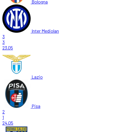
Bologna
Inter Mediolan
3
3
23.05
Lazio
Pisa
2
1
24.05