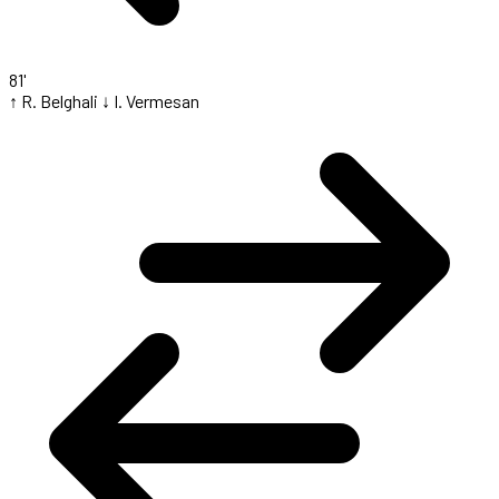
81'
↑ R. Belghali
↓ I. Vermesan