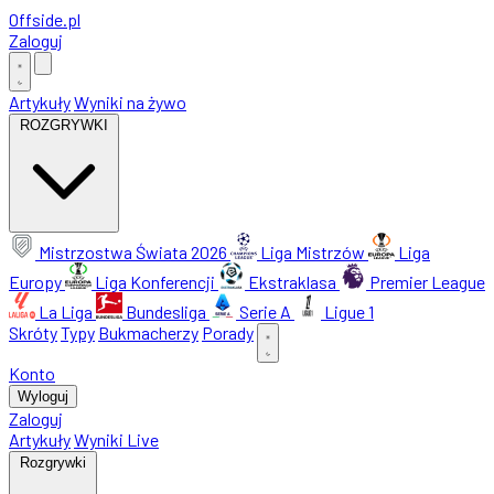
Offside
.
pl
Zaloguj
Artykuły
Wyniki na żywo
ROZGRYWKI
Mistrzostwa Świata 2026
Liga Mistrzów
Liga
Europy
Liga Konferencji
Ekstraklasa
Premier League
La Liga
Bundesliga
Serie A
Ligue 1
Skróty
Typy
Bukmacherzy
Porady
Konto
Wyloguj
Zaloguj
Artykuły
Wyniki Live
Rozgrywki