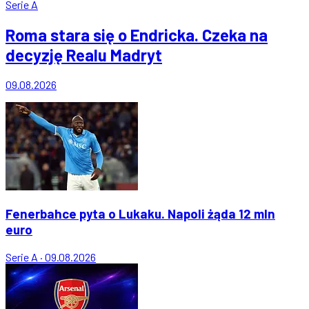
Serie A
Roma stara się o Endricka. Czeka na
decyzję Realu Madryt
09.08.2026
Fenerbahce pyta o Lukaku. Napoli żąda 12 mln
euro
Serie A
·
09.08.2026