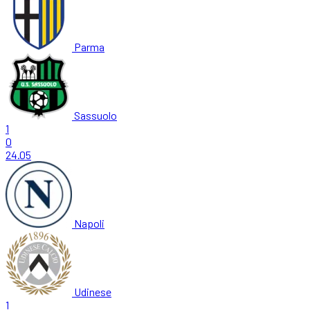
Parma
Sassuolo
1
0
24.05
Napoli
Udinese
1