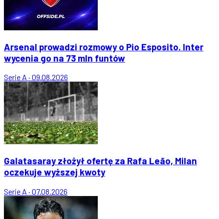
Arsenal prowadzi rozmowy o Pio Esposito. Inter
wycenia go na 73 mln funtów
Serie A
·
09.08.2026
Galatasaray złożył ofertę za Rafa Leão, Milan
oczekuje wyższej kwoty
Serie A
·
07.08.2026