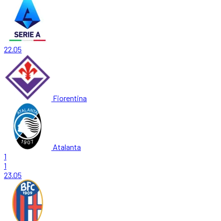
22.05
Fiorentina
Atalanta
1
1
23.05