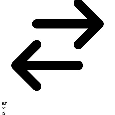
63'
71'
⚽