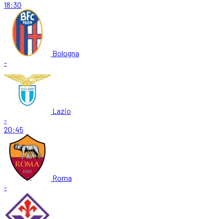
18:30
Bologna
-
Lazio
-
20:45
Roma
-