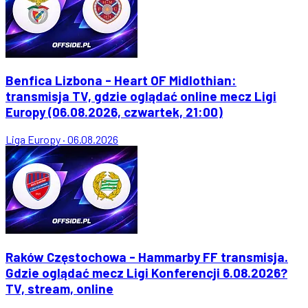
Benfica Lizbona - Heart OF Midlothian:
transmisja TV, gdzie oglądać online mecz Ligi
Europy (06.08.2026, czwartek, 21:00)
Liga Europy
·
06.08.2026
Raków Częstochowa - Hammarby FF transmisja.
Gdzie oglądać mecz Ligi Konferencji 6.08.2026?
TV, stream, online