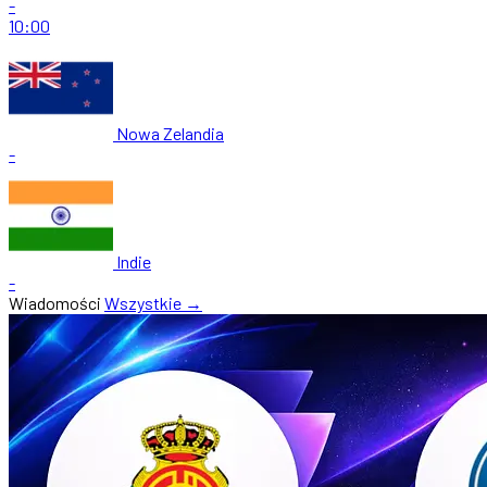
-
10:00
Nowa Zelandia
-
Indie
-
Wiadomości
Wszystkie →