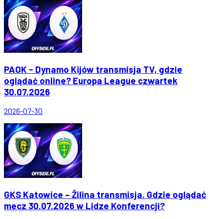
PAOK - Dynamo Kijów transmisja TV, gdzie
oglądać online? Europa League czwartek
30.07.2026
2026-07-30
GKS Katowice – Žilina transmisja. Gdzie oglądać
mecz 30.07.2026 w Lidze Konferencji?