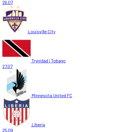
26.07
Louisville City
Trynidad i Tobago
27.07
Minnesota United FC
Liberia
25.09