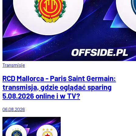
Transmisje
RCD Mallorca - Paris Saint Germain:
transmisja, gdzie oglądać sparing
5.08.2026 online i w TV?
06.08.2026