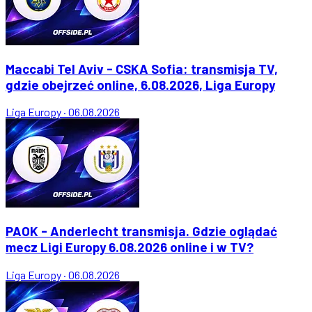
Maccabi Tel Aviv - CSKA Sofia: transmisja TV,
gdzie obejrzeć online, 6.08.2026, Liga Europy
Liga Europy
·
06.08.2026
PAOK - Anderlecht transmisja. Gdzie oglądać
mecz Ligi Europy 6.08.2026 online i w TV?
Liga Europy
·
06.08.2026