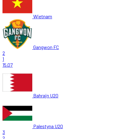
Wietnam
Gangwon FC
2
1
15.07
Bahrajn U20
Palestyna U20
3
2