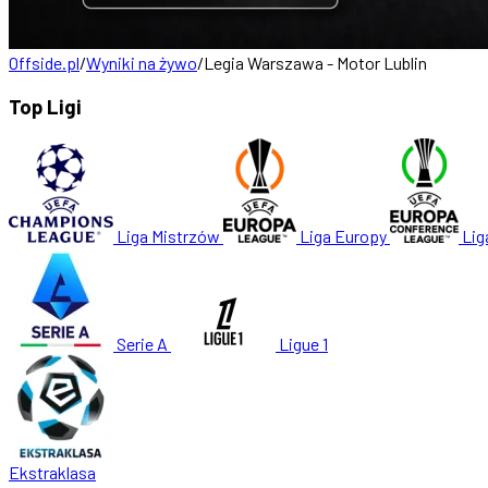
Offside.pl
/
Wyniki na żywo
/
Legia Warszawa - Motor Lublin
Top Ligi
Liga Mistrzów
Liga Europy
Lig
Serie A
Ligue 1
Ekstraklasa