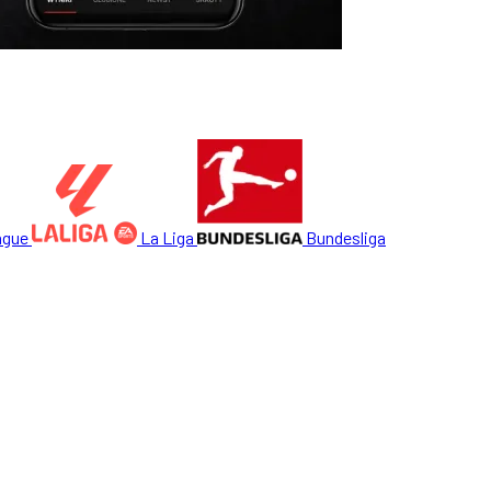
ague
La Liga
Bundesliga