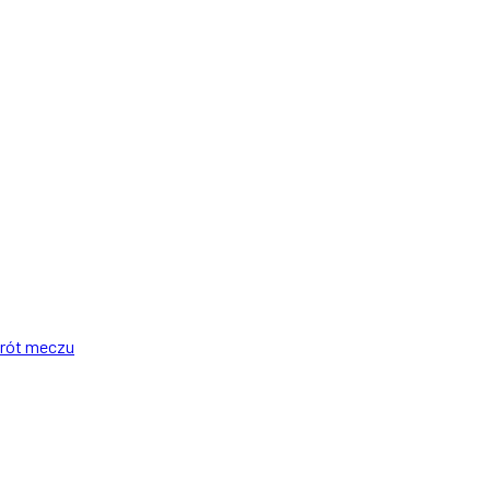
rót meczu