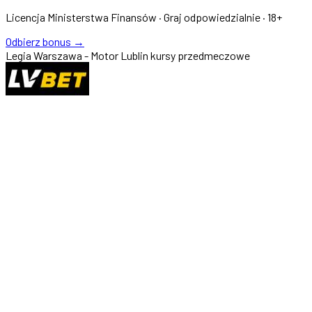
Licencja Ministerstwa Finansów · Graj odpowiedzialnie · 18+
Odbierz bonus →
Legia Warszawa - Motor Lublin kursy przedmeczowe