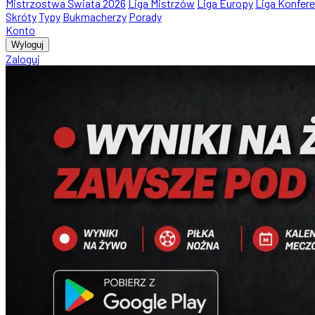
Mistrzostwa Świata 2026
Liga Mistrzów
Liga Europy
Liga Konfere
Skróty
Typy
Bukmacherzy
Porady
Konto
Wyloguj
Zaloguj