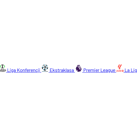
Liga Konferencji
Ekstraklasa
Premier League
La Li