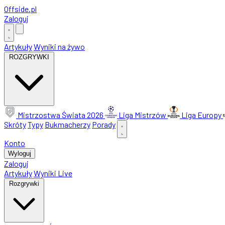
Offside
.
pl
Zaloguj
Artykuły
Wyniki na żywo
ROZGRYWKI
Mistrzostwa Świata 2026
Liga Mistrzów
Liga Europy
Skróty
Typy
Bukmacherzy
Porady
Konto
Wyloguj
Zaloguj
Artykuły
Wyniki Live
Rozgrywki