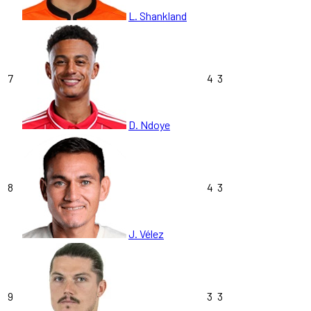
L. Shankland
7
4
3
D. Ndoye
8
4
3
J. Vélez
9
3
3