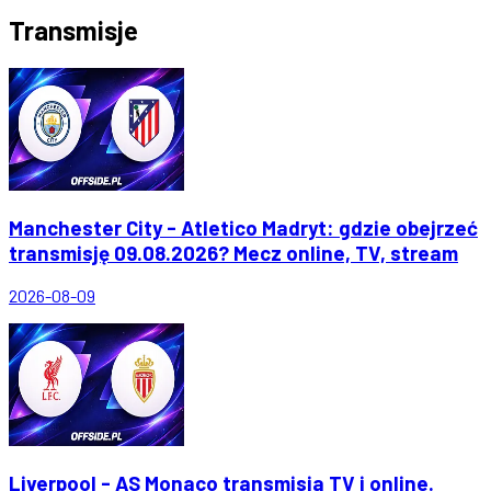
Transmisje
Manchester City - Atletico Madryt: gdzie obejrzeć
transmisję 09.08.2026? Mecz online, TV, stream
2026-08-09
Liverpool - AS Monaco transmisja TV i online.