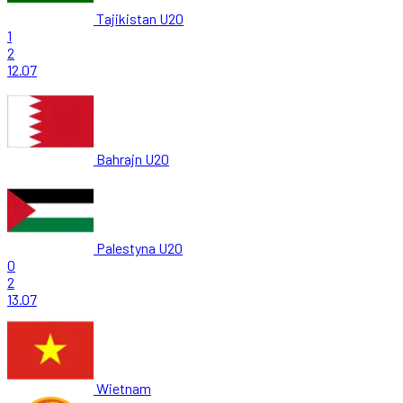
Tajikistan U20
1
2
12.07
Bahrajn U20
Palestyna U20
0
2
13.07
Wietnam