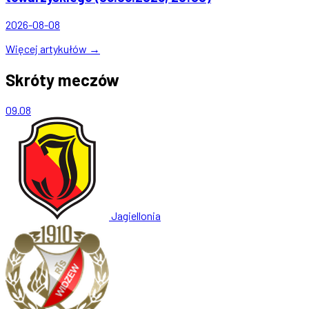
2026-08-08
Więcej artykułów →
Skróty meczów
09.08
Jagiellonia