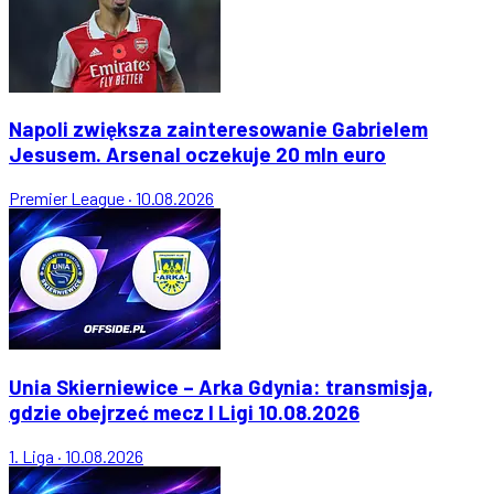
Napoli zwiększa zainteresowanie Gabrielem
Jesusem. Arsenal oczekuje 20 mln euro
Premier League
·
10.08.2026
Unia Skierniewice – Arka Gdynia: transmisja,
gdzie obejrzeć mecz I Ligi 10.08.2026
1. Liga
·
10.08.2026