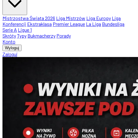
Mistrzostwa Świata 2026
Liga Mistrzów
Liga Europy
Liga
Konferencji
Ekstraklasa
Premier League
La Liga
Bundesliga
Serie A
Ligue 1
Skróty
Typy
Bukmacherzy
Porady
Konto
Wyloguj
Zaloguj