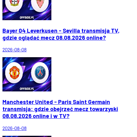
Bayer 04 Leverkusen - Sevilla transmisja TV,
gdzie oglądać mecz 08.08.2026 online?
2026-08-08
Manchester United - Paris Saint Germain
transmisja: gdzie obejrzeć mecz towarzyski
08.08.2026 online i w TV?
2026-08-08