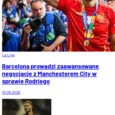
La Liga
Barcelona prowadzi zaawansowane
negocjacje z Manchesterem City w
sprawie Rodriego
10.08.2026