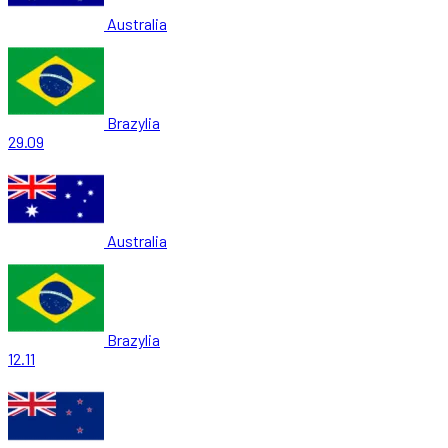
Australia
Brazylia
29.09
Australia
Brazylia
12.11