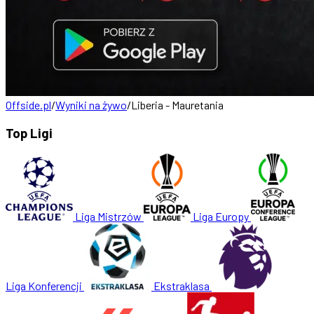
Offside.pl
/
Wyniki na żywo
/
Liberia - Mauretania
Top Ligi
Liga Mistrzów
Liga Europy
Liga Konferencji
Ekstraklasa