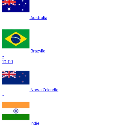
Australia
-
Brazylia
-
10:00
Nowa Zelandia
-
Indie