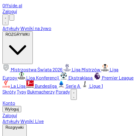
Offside
.
pl
Zaloguj
Artykuły
Wyniki na żywo
ROZGRYWKI
Mistrzostwa Świata 2026
Liga Mistrzów
Liga
Europy
Liga Konferencji
Ekstraklasa
Premier League
La Liga
Bundesliga
Serie A
Ligue 1
Skróty
Typy
Bukmacherzy
Porady
Konto
Wyloguj
Zaloguj
Artykuły
Wyniki Live
Rozgrywki