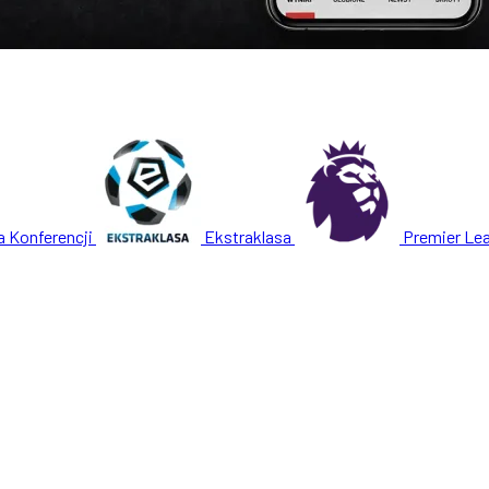
a Konferencji
Ekstraklasa
Premier Le