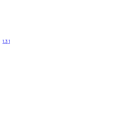
1.3
1