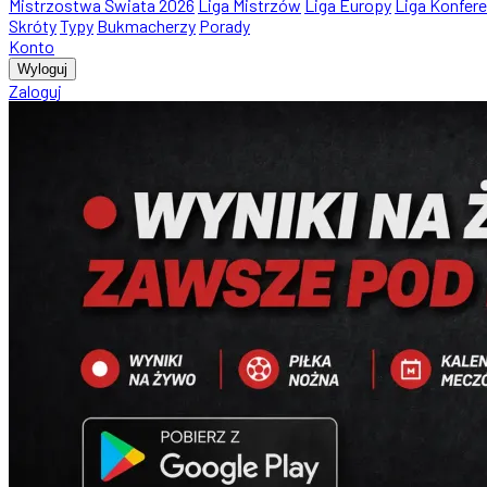
Mistrzostwa Świata 2026
Liga Mistrzów
Liga Europy
Liga Konfere
Skróty
Typy
Bukmacherzy
Porady
Konto
Wyloguj
Zaloguj