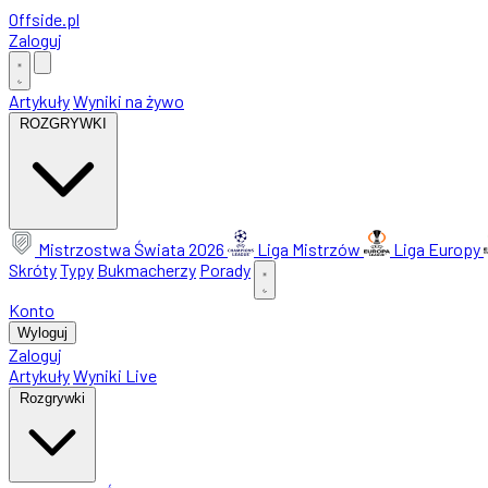
Offside
.
pl
Zaloguj
Artykuły
Wyniki na żywo
ROZGRYWKI
Mistrzostwa Świata 2026
Liga Mistrzów
Liga Europy
Skróty
Typy
Bukmacherzy
Porady
Konto
Wyloguj
Zaloguj
Artykuły
Wyniki Live
Rozgrywki