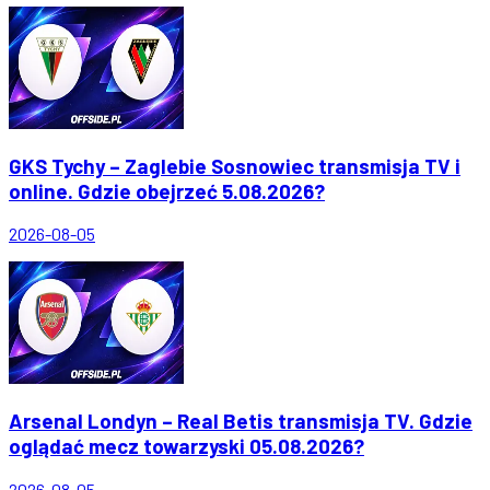
GKS Tychy – Zaglebie Sosnowiec transmisja TV i
online. Gdzie obejrzeć 5.08.2026?
2026-08-05
Arsenal Londyn – Real Betis transmisja TV. Gdzie
oglądać mecz towarzyski 05.08.2026?
2026-08-05