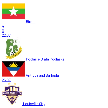
Birma
4
0
22.07
Podlasie Biała Podlaska
Antigua and Barbuda
26.07
Louisville City