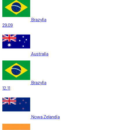
Brazylia
29.09
Australia
Brazylia
12.11
Nowa Zelandia