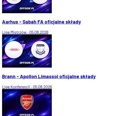
Aarhus - Sabah FA oficjalne składy
Liga Mistrzów
·
05.08.2026
Brann - Apollon Limassol oficjalne składy
Liga Konferencji
·
05.08.2026