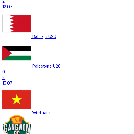
2
12.07
Bahrajn U20
Palestyna U20
0
2
13.07
Wietnam