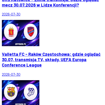
mecz 30.07.2026 w Lidze Konferencji?
2026-07-30
Valletta FC - Raków Częstochowa: gdzie oglądać
30.07, transmisja TV, składy, UEFA Europa
Conference League
2026-07-30