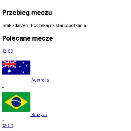
Przebieg meczu
Brak zdarzeń! Poczekaj na start spotkania!
Polecane mecze
12:00
Australia
-
Brazylia
-
12:00