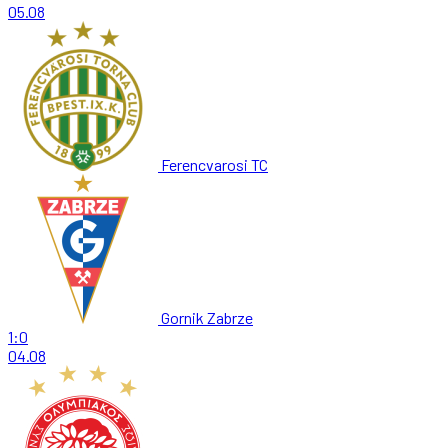
05.08
Ferencvarosi TC
Gornik Zabrze
1:0
04.08