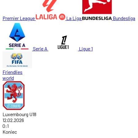
Premier League
La Liga
Bundesliga
Serie A
Ligue 1
Friendlies
world
Luxembourg U18
12.02.2026
0
:
1
Koniec