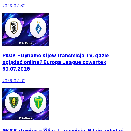
2026-07-30
PAOK - Dynamo Kijów transmisja TV, gdzie
oglądać online? Europa League czwartek
30.07.2026
2026-07-30
GKS Katowice – Žilina transmisja. Gdzie oglądać