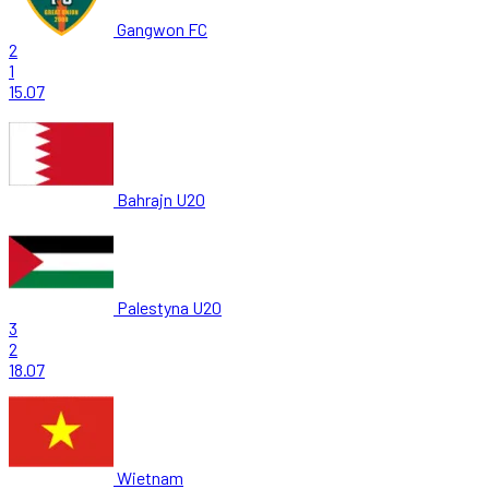
Gangwon FC
2
1
15.07
Bahrajn U20
Palestyna U20
3
2
18.07
Wietnam