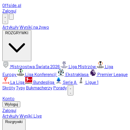
Offside
.
pl
Zaloguj
Artykuły
Wyniki na żywo
ROZGRYWKI
Mistrzostwa Świata 2026
Liga Mistrzów
Liga
Europy
Liga Konferencji
Ekstraklasa
Premier League
La Liga
Bundesliga
Serie A
Ligue 1
Skróty
Typy
Bukmacherzy
Porady
Konto
Wyloguj
Zaloguj
Artykuły
Wyniki Live
Rozgrywki