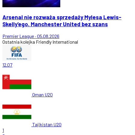
Arsenal nie rozważa sprzedaży Mylesa Lewis-
Skelly’ego. Manchester United bez szans
Premier League
·
05.08.2026
Ostatnia kolejka
Friendly International
12.07
Oman U20
Tajikistan U20
1