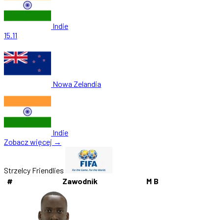
Indie
15.11
Nowa Zelandia
Indie
Zobacz więcej →
Strzelcy Friendlies
#
Zawodnik
M
B