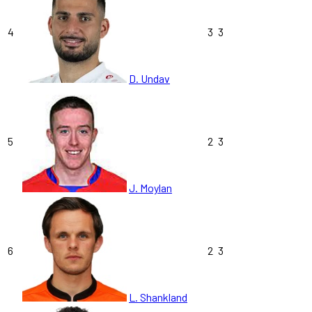
4
3
3
D. Undav
5
2
3
J. Moylan
6
2
3
L. Shankland