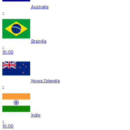
Australia
-
Brazylia
-
10:00
Nowa Zelandia
-
Indie
-
10:00