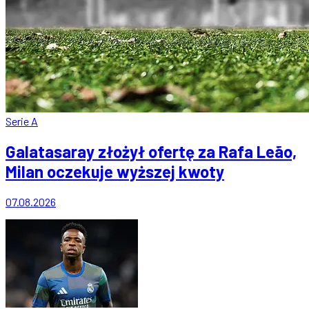
Serie A
Galatasaray złożył ofertę za Rafa Leão,
Milan oczekuje wyższej kwoty
07.08.2026