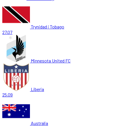
Trynidad i Tobago
27.07
Minnesota United FC
Liberia
25.09
Australia