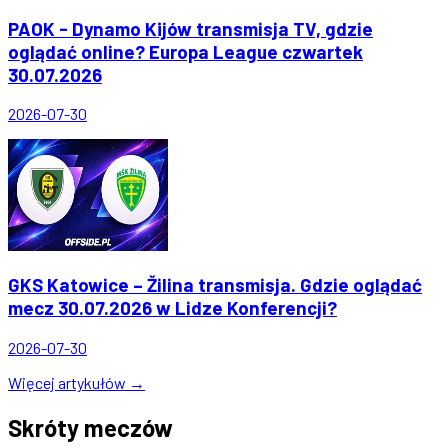
PAOK - Dynamo Kijów transmisja TV, gdzie
oglądać online? Europa League czwartek
30.07.2026
2026-07-30
GKS Katowice – Žilina transmisja. Gdzie oglądać
mecz 30.07.2026 w Lidze Konferencji?
2026-07-30
Więcej artykułów →
Skróty meczów