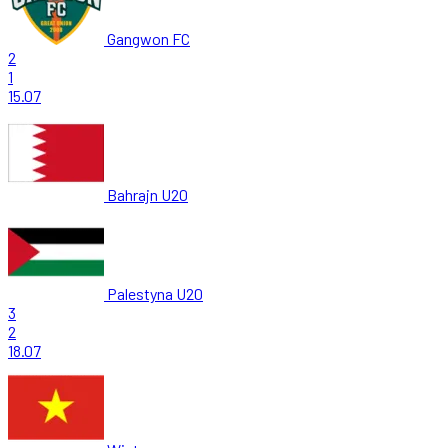
Gangwon FC
2
1
15.07
Bahrajn U20
Palestyna U20
3
2
18.07