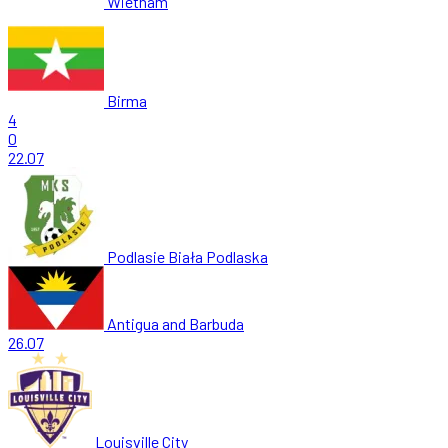
Wietnam
Birma
4
0
22.07
Podlasie Biała Podlaska
Antigua and Barbuda
26.07
Louisville City