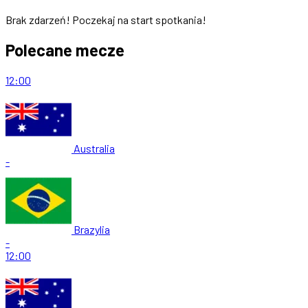
Brak zdarzeń! Poczekaj na start spotkania!
Polecane mecze
12:00
Australia
-
Brazylia
-
12:00