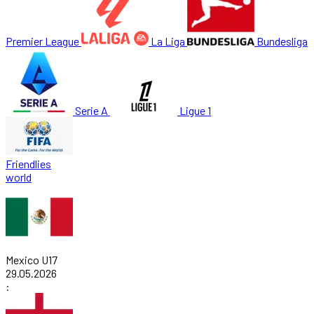
Premier League
La Liga
Bundesliga
Serie A
Ligue 1
Friendlies
world
Mexico U17
29.05.2026
: