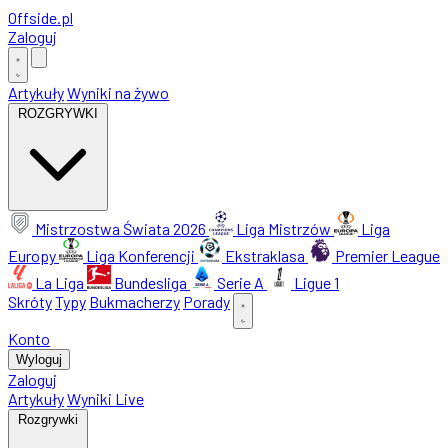
Offside
.
pl
Zaloguj
Artykuły
Wyniki na żywo
ROZGRYWKI
Mistrzostwa Świata 2026
Liga Mistrzów
Liga
Europy
Liga Konferencji
Ekstraklasa
Premier League
La Liga
Bundesliga
Serie A
Ligue 1
Skróty
Typy
Bukmacherzy
Porady
Konto
Wyloguj
Zaloguj
Artykuły
Wyniki Live
Rozgrywki