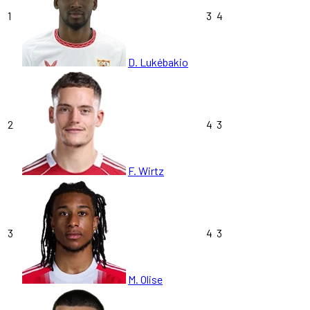
1
3
4
D. Lukébakio
2
4
3
F. Wirtz
3
4
3
M. Olise