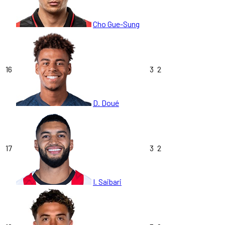
Cho Gue-Sung
16
3
2
D. Doué
17
3
2
I. Saibari