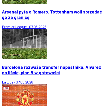
Arsenal pyta o Romero. Tottenham woli sprzedać
go za granicę
Premier League
·
07.08.2026
Barcelona rozważa transfer napastnika. Álvarez
na liście, plan B w gotowości
La Liga
·
07.08.2026