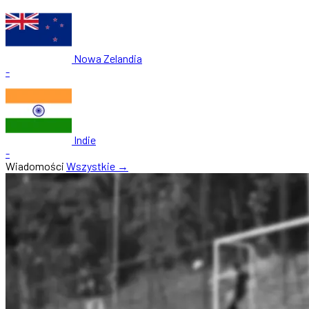
Nowa Zelandia
-
Indie
-
Wiadomości
Wszystkie →