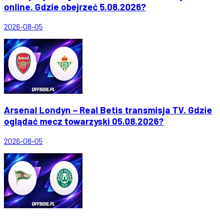
online. Gdzie obejrzeć 5.08.2026?
2026-08-05
Arsenal Londyn – Real Betis transmisja TV. Gdzie
oglądać mecz towarzyski 05.08.2026?
2026-08-05