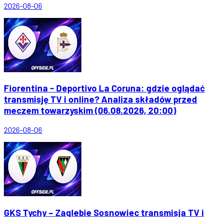
2026-08-06
Fiorentina - Deportivo La Coruna: gdzie oglądać
transmisję TV i online? Analiza składów przed
meczem towarzyskim (06.08.2026, 20:00)
2026-08-06
GKS Tychy – Zaglebie Sosnowiec transmisja TV i