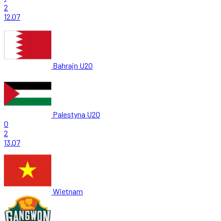
2
12.07
Bahrajn U20
Palestyna U20
0
2
13.07
Wietnam