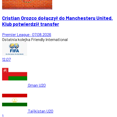
Cristian Orozco dołączył do Manchesteru United.
Klub potwierdził transfer
Premier League
·
07.08.2026
Ostatnia kolejka
Friendly International
12.07
Oman U20
Tajikistan U20
1