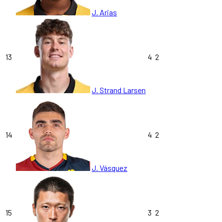
J. Arias
13
4
2
J. Strand Larsen
14
4
2
J. Vásquez
15
3
2