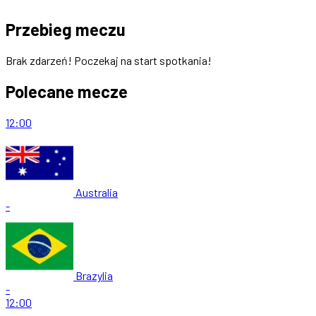
Przebieg meczu
Brak zdarzeń! Poczekaj na start spotkania!
Polecane mecze
12:00
Australia
-
Brazylia
-
12:00