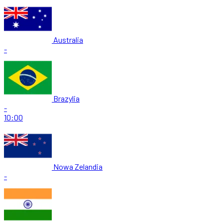
Australia
-
Brazylia
-
10:00
Nowa Zelandia
-