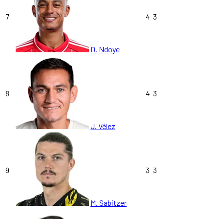
7
4
3
D. Ndoye
8
4
3
J. Vélez
9
3
3
M. Sabitzer