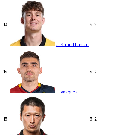
13
4
2
J. Strand Larsen
14
4
2
J. Vásquez
15
3
2