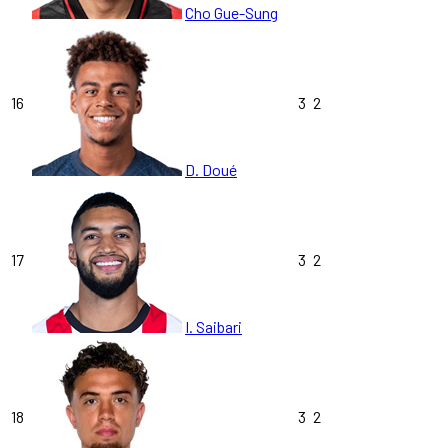
Cho Gue-Sung
16
3
2
D. Doué
17
3
2
I. Saibari
18
3
2