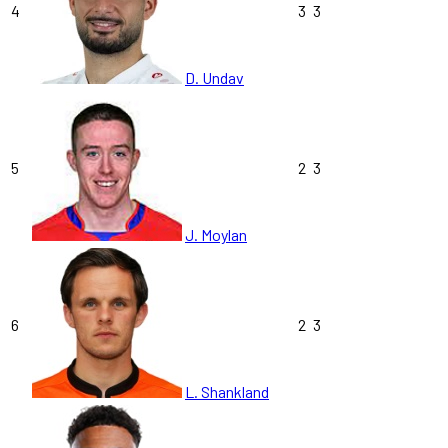
4
3
3
D. Undav
5
2
3
J. Moylan
6
2
3
L. Shankland