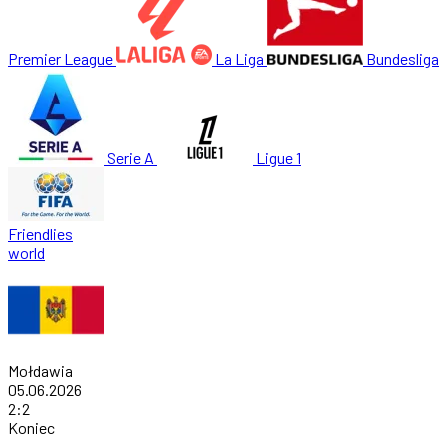
Premier League
La Liga
Bundesliga
Serie A
Ligue 1
Friendlies
world
Mołdawia
05.06.2026
2
:
2
Koniec