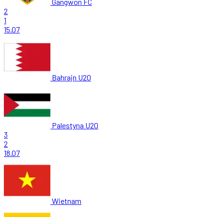
Gangwon FC
2
1
15.07
Bahrajn U20
Palestyna U20
3
2
18.07
Wietnam