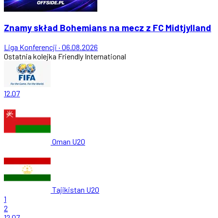
Znamy skład Bohemians na mecz z FC Midtjylland
Liga Konferencji
·
06.08.2026
Ostatnia kolejka
Friendly International
12.07
Oman U20
Tajikistan U20
1
2
12.07