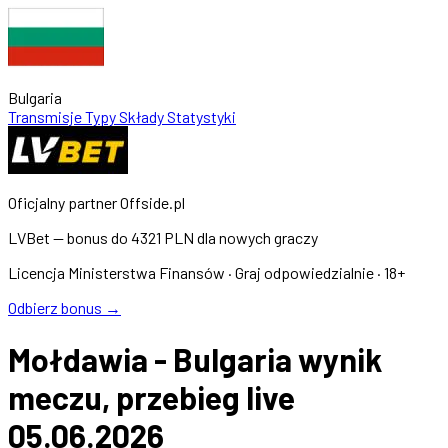
Bulgaria
Transmisje
Typy
Składy
Statystyki
Oficjalny partner Offside.pl
LVBet — bonus do
4321 PLN
dla nowych graczy
Licencja Ministerstwa Finansów · Graj odpowiedzialnie · 18+
Odbierz bonus →
Mołdawia - Bulgaria wynik
meczu, przebieg live
05.06.2026