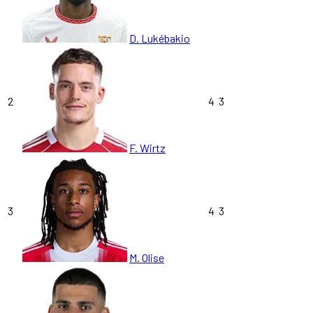
D. Lukébakio
2
4
3
F. Wirtz
3
4
3
M. Olise