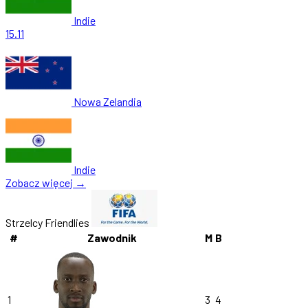
Indie
15.11
Nowa Zelandia
Indie
Zobacz więcej →
Strzelcy Friendlies
#
Zawodnik
M
B
1
3
4