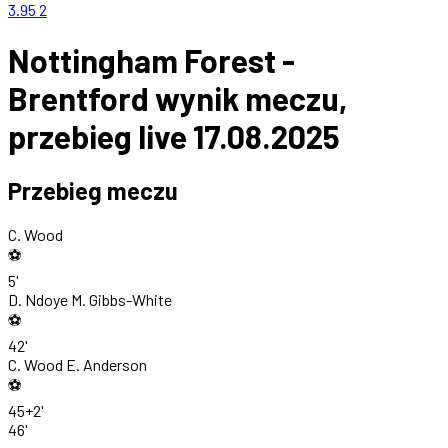
3.95
2
Nottingham Forest -
Brentford wynik meczu,
przebieg live 17.08.2025
Przebieg meczu
C. Wood
⚽
5'
D. Ndoye
M. Gibbs-White
⚽
42'
C. Wood
E. Anderson
⚽
45+2'
46'