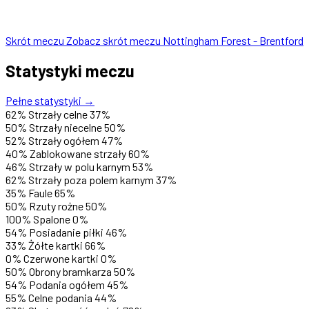
Skrót meczu
Zobacz skrót meczu Nottingham Forest - Brentford
Statystyki meczu
Pełne statystyki →
62%
Strzały celne
37%
50%
Strzały niecelne
50%
52%
Strzały ogółem
47%
40%
Zablokowane strzały
60%
46%
Strzały w polu karnym
53%
62%
Strzały poza polem karnym
37%
35%
Faule
65%
50%
Rzuty rożne
50%
100%
Spalone
0%
54%
Posiadanie piłki
46%
33%
Żółte kartki
66%
0%
Czerwone kartki
0%
50%
Obrony bramkarza
50%
54%
Podania ogółem
45%
55%
Celne podania
44%