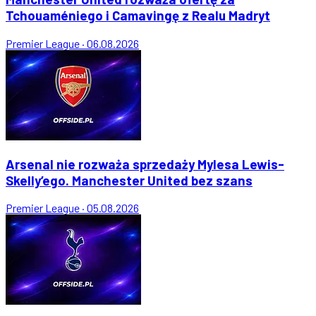
Tchouaméniego i Camavingę z Realu Madryt
Premier League
·
06.08.2026
Arsenal nie rozważa sprzedaży Mylesa Lewis-
Skelly’ego. Manchester United bez szans
Premier League
·
05.08.2026