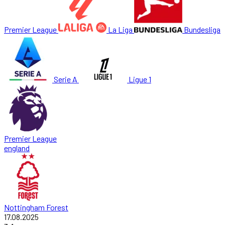
Premier League
La Liga
Bundesliga
Serie A
Ligue 1
Premier League
england
Nottingham Forest
17.08.2025