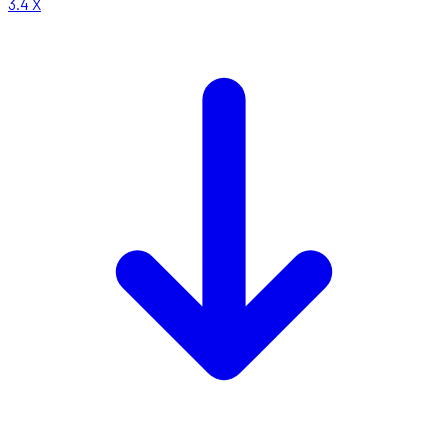
3.4
X