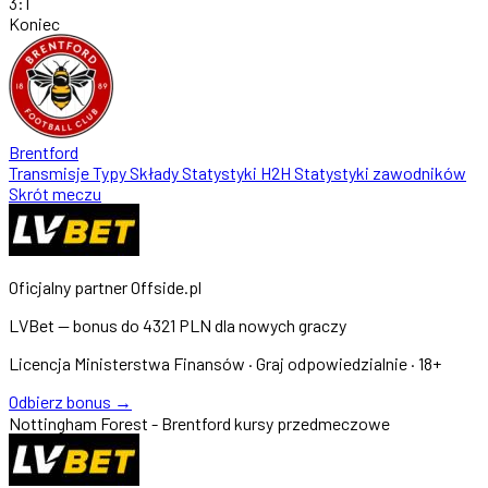
3
:
1
Koniec
Brentford
Transmisje
Typy
Składy
Statystyki
H2H
Statystyki zawodników
Skrót meczu
Oficjalny partner Offside.pl
LVBet — bonus do
4321 PLN
dla nowych graczy
Licencja Ministerstwa Finansów · Graj odpowiedzialnie · 18+
Odbierz bonus →
Nottingham Forest - Brentford kursy przedmeczowe