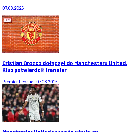
07.08.2026
Cristian Orozco dołączył do Manchesteru United.
Klub potwierdził transfer
Premier League
·
07.08.2026
Manchester United rozważa ofertę za