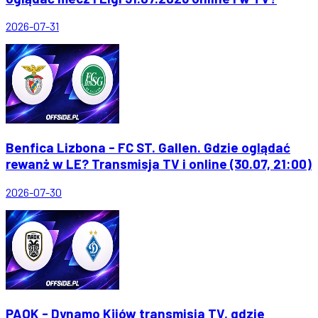
2026-07-31
Benfica Lizbona - FC ST. Gallen. Gdzie oglądać
rewanż w LE? Transmisja TV i online (30.07, 21:00)
2026-07-30
PAOK - Dynamo Kijów transmisja TV, gdzie