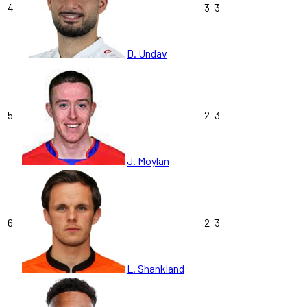
4
3
3
D. Undav
5
2
3
J. Moylan
6
2
3
L. Shankland