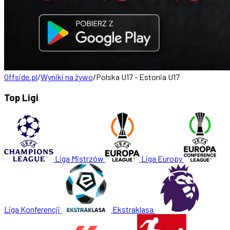
Offside.pl
/
Wyniki na żywo
/
Polska U17 - Estonia U17
Top Ligi
Liga Mistrzów
Liga Europy
Liga Konferencji
Ekstraklasa