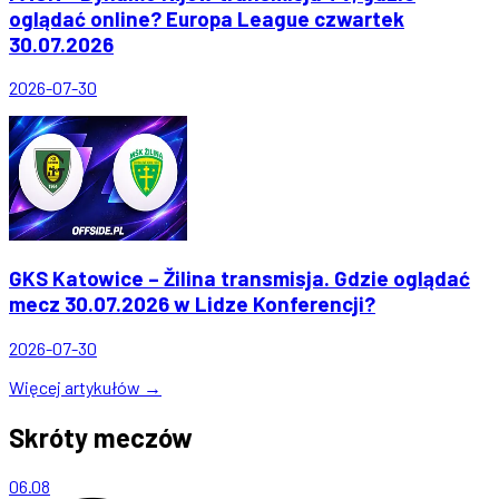
oglądać online? Europa League czwartek
30.07.2026
2026-07-30
GKS Katowice – Žilina transmisja. Gdzie oglądać
mecz 30.07.2026 w Lidze Konferencji?
2026-07-30
Więcej artykułów →
Skróty meczów
06.08