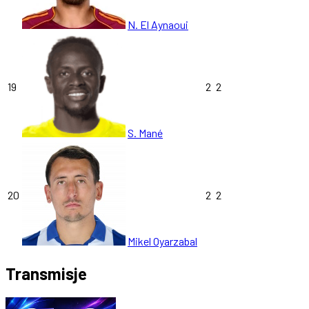
N. El Aynaoui
19
2
2
S. Mané
20
2
2
Mikel Oyarzabal
Transmisje