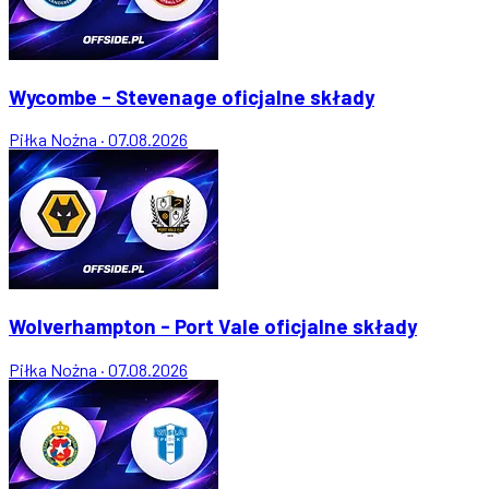
Wycombe - Stevenage oficjalne składy
Piłka Nożna
·
07.08.2026
Wolverhampton - Port Vale oficjalne składy
Piłka Nożna
·
07.08.2026