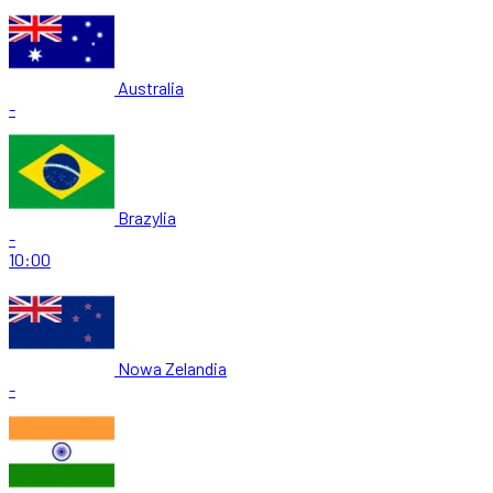
Australia
-
Brazylia
-
10:00
Nowa Zelandia
-