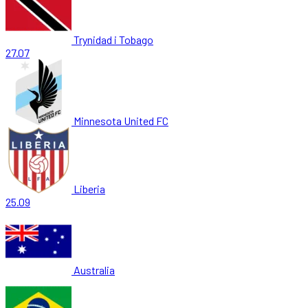
Trynidad i Tobago
27.07
Minnesota United FC
Liberia
25.09
Australia