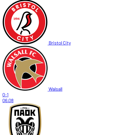
Bristol City
Walsall
0:1
06.08