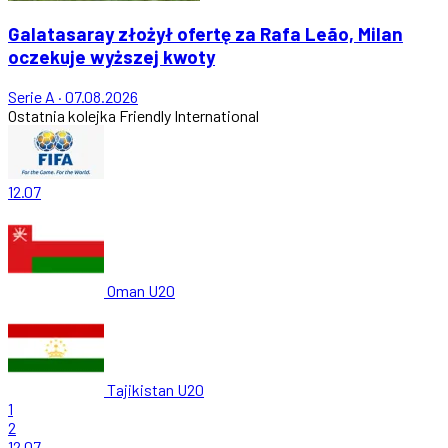
Galatasaray złożył ofertę za Rafa Leão, Milan
oczekuje wyższej kwoty
Serie A
·
07.08.2026
Ostatnia kolejka
Friendly International
12.07
Oman U20
Tajikistan U20
1
2
12.07