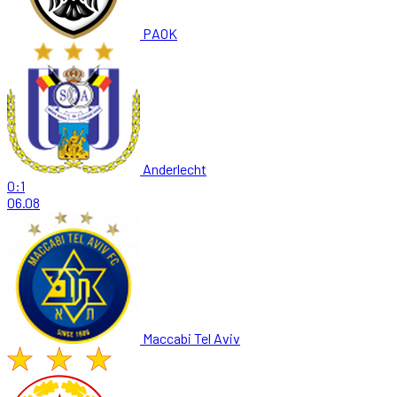
PAOK
Anderlecht
0:1
06.08
Maccabi Tel Aviv