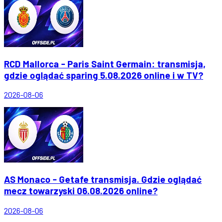
RCD Mallorca - Paris Saint Germain: transmisja,
gdzie oglądać sparing 5.08.2026 online i w TV?
2026-08-06
AS Monaco - Getafe transmisja. Gdzie oglądać
mecz towarzyski 06.08.2026 online?
2026-08-06