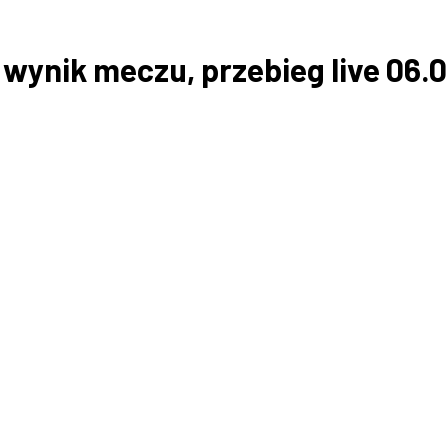
 wynik meczu, przebieg live 06.