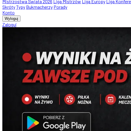
Mistrzostwa Świata 2026
Liga Mistrzów
Liga Europy
Liga Konfere
Skróty
Typy
Bukmacherzy
Porady
Konto
Wyloguj
Zaloguj