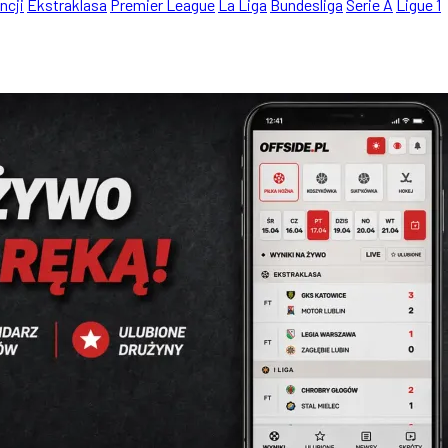
ncji
Ekstraklasa
Premier League
La Liga
Bundesliga
Serie A
Ligue 1