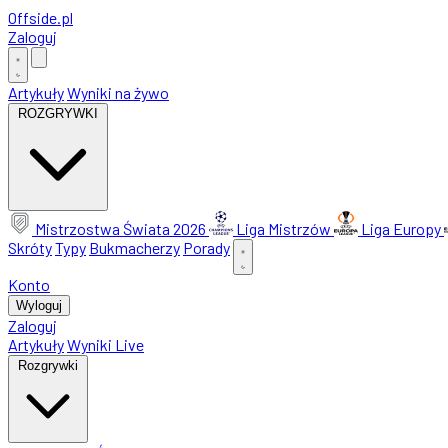
Offside
.
pl
Zaloguj
Artykuły
Wyniki na żywo
ROZGRYWKI
Mistrzostwa Świata 2026
Liga Mistrzów
Liga Europy
Skróty
Typy
Bukmacherzy
Porady
Konto
Wyloguj
Zaloguj
Artykuły
Wyniki Live
Rozgrywki