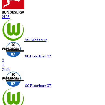
21.05
VfL Wolfsburg
SC Paderborn 07
0
0
25.05
SC Paderborn 07