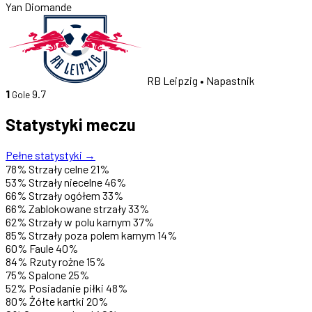
Yan Diomande
RB Leipzig
• Napastnik
1
9.7
Gole
Statystyki meczu
Pełne statystyki →
78%
Strzały celne
21%
53%
Strzały niecelne
46%
66%
Strzały ogółem
33%
66%
Zablokowane strzały
33%
62%
Strzały w polu karnym
37%
85%
Strzały poza polem karnym
14%
60%
Faule
40%
84%
Rzuty rożne
15%
75%
Spalone
25%
52%
Posiadanie piłki
48%
80%
Żółte kartki
20%