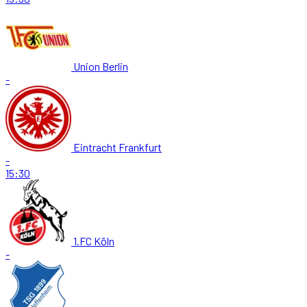
Union Berlin
-
Eintracht Frankfurt
-
15:30
1.FC Köln
-