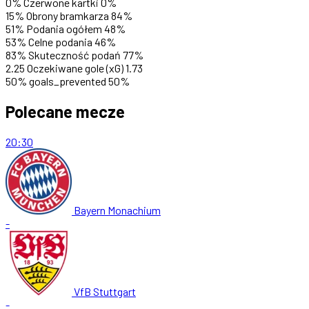
0%
Czerwone kartki
0%
15%
Obrony bramkarza
84%
51%
Podania ogółem
48%
53%
Celne podania
46%
83%
Skuteczność podań
77%
2.25
Oczekiwane gole (xG)
1.73
50%
goals_prevented
50%
Polecane mecze
20:30
Bayern Monachium
-
VfB Stuttgart
-