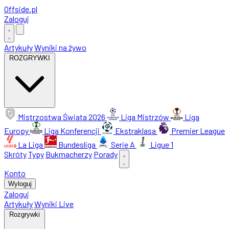
Offside
.
pl
Zaloguj
Artykuły
Wyniki na żywo
ROZGRYWKI
Mistrzostwa Świata 2026
Liga Mistrzów
Liga
Europy
Liga Konferencji
Ekstraklasa
Premier League
La Liga
Bundesliga
Serie A
Ligue 1
Skróty
Typy
Bukmacherzy
Porady
Konto
Wyloguj
Zaloguj
Artykuły
Wyniki Live
Rozgrywki