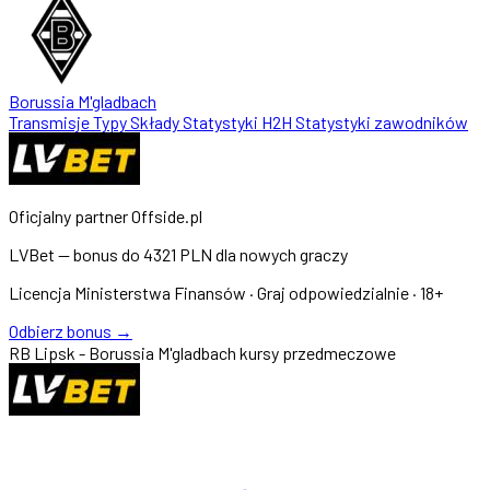
Borussia M'gladbach
Transmisje
Typy
Składy
Statystyki
H2H
Statystyki zawodników
Oficjalny partner Offside.pl
LVBet — bonus do
4321 PLN
dla nowych graczy
Licencja Ministerstwa Finansów · Graj odpowiedzialnie · 18+
Odbierz bonus →
RB Lipsk - Borussia M'gladbach kursy przedmeczowe