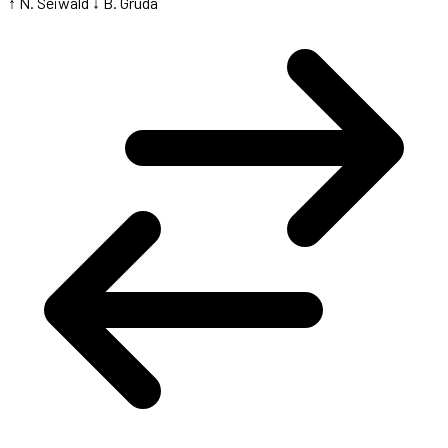
↑ N. Seiwald
↓ B. Gruda