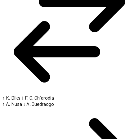
↑ K. Diks
↓ F. C. Chiarodia
↑ A. Nusa
↓ A. Ouedraogo