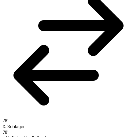
78'
X. Schlager
78'