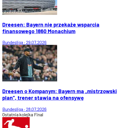
Dreesen: Bayern nie przekaże wsparcia
finansowego 1860 Monachium
Bundesliga
·
29.07.2026
Dreesen o Kompanym: Bayern ma „mistrzowski
plan”, trener stawia na ofensywę
Bundesliga
·
28.07.2026
Ostatnia kolejka
Final