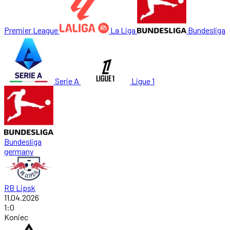
Premier League
La Liga
Bundesliga
Serie A
Ligue 1
Bundesliga
germany
RB Lipsk
11.04.2026
1
:
0
Koniec