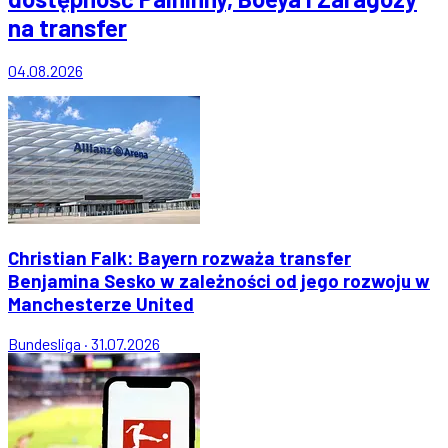
na transfer
04.08.2026
Christian Falk: Bayern rozważa transfer
Benjamina Sesko w zależności od jego rozwoju w
Manchesterze United
Bundesliga
·
31.07.2026