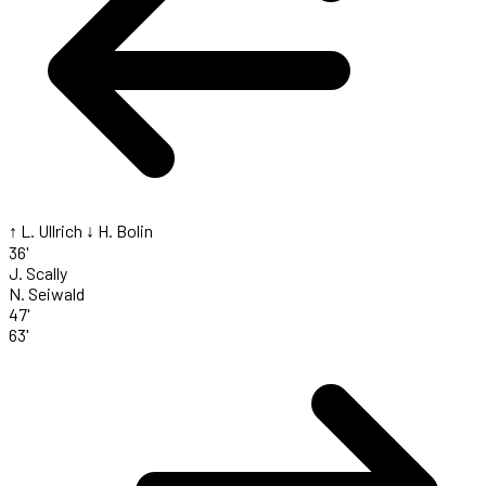
↑ L. Ullrich
↓ H. Bolin
36'
J. Scally
N. Seiwald
47'
63'