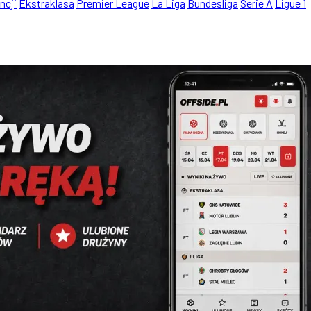
ncji
Ekstraklasa
Premier League
La Liga
Bundesliga
Serie A
Ligue 1