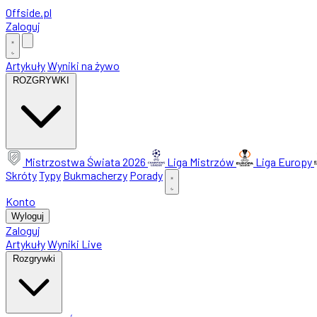
Offside
.
pl
Zaloguj
Artykuły
Wyniki na żywo
ROZGRYWKI
Mistrzostwa Świata 2026
Liga Mistrzów
Liga Europy
Skróty
Typy
Bukmacherzy
Porady
Konto
Wyloguj
Zaloguj
Artykuły
Wyniki Live
Rozgrywki