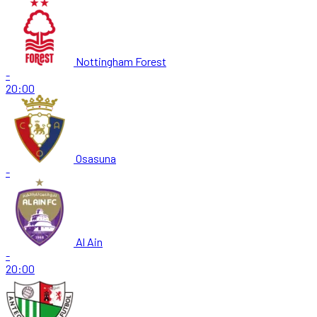
Nottingham Forest
-
20:00
Osasuna
-
Al Ain
-
20:00