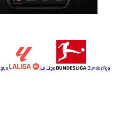
ague
La Liga
Bundesliga