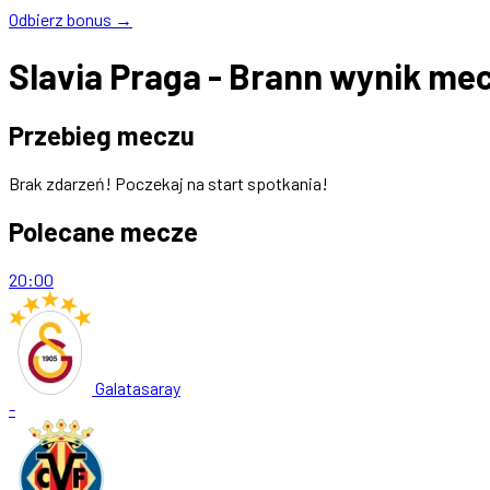
Odbierz bonus →
Slavia Praga - Brann wynik mecz
Przebieg meczu
Brak zdarzeń! Poczekaj na start spotkania!
Polecane mecze
20:00
Galatasaray
-