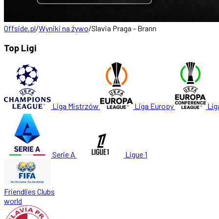
Offside.pl
/
Wyniki na żywo
/
Slavia Praga - Brann
Top Ligi
Liga Mistrzów
Liga Europy
Lig
Serie A
Ligue 1
Friendlies Clubs
world