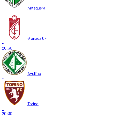
Antequera
-
Granada CF
-
20:30
Avellino
-
Torino
-
20:30