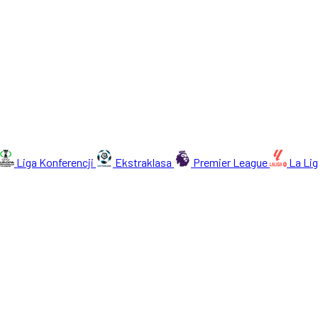
Liga Konferencji
Ekstraklasa
Premier League
La Li