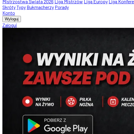
Mistrzostwa Świata 2026
Liga Mistrzów
Liga Europy
Liga Konfere
Skróty
Typy
Bukmacherzy
Porady
Konto
Wyloguj
Zaloguj