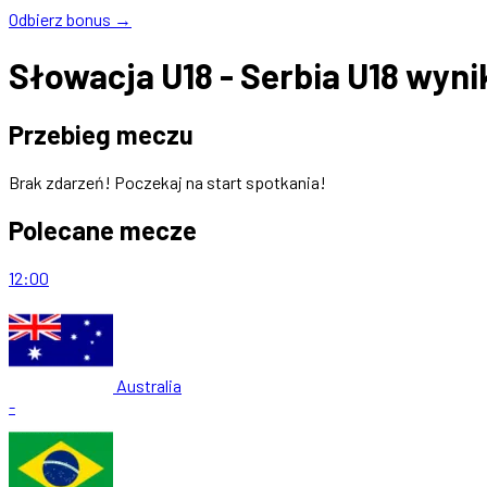
Odbierz bonus →
Słowacja U18 - Serbia U18 wyni
Przebieg meczu
Brak zdarzeń! Poczekaj na start spotkania!
Polecane mecze
12:00
Australia
-