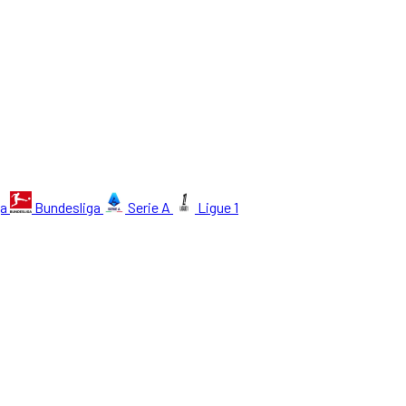
ga
Bundesliga
Serie A
Ligue 1