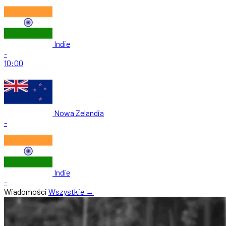
Indie
-
10:00
Nowa Zelandia
-
Indie
-
Wiadomości
Wszystkie →