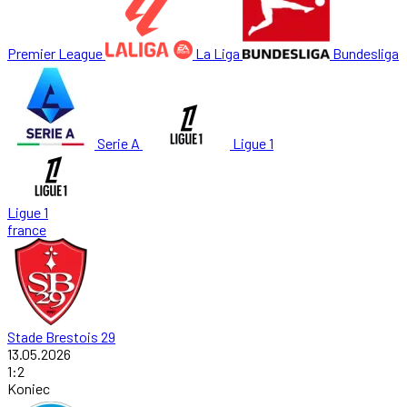
Premier League
La Liga
Bundesliga
Serie A
Ligue 1
Ligue 1
france
Stade Brestois 29
13.05.2026
1
:
2
Koniec