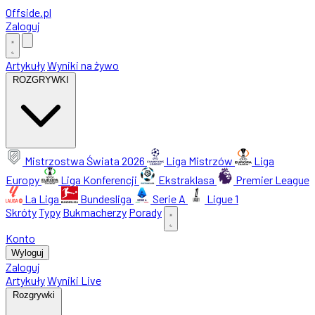
Offside
.
pl
Zaloguj
Artykuły
Wyniki na żywo
ROZGRYWKI
Mistrzostwa Świata 2026
Liga Mistrzów
Liga
Europy
Liga Konferencji
Ekstraklasa
Premier League
La Liga
Bundesliga
Serie A
Ligue 1
Skróty
Typy
Bukmacherzy
Porady
Konto
Wyloguj
Zaloguj
Artykuły
Wyniki Live
Rozgrywki