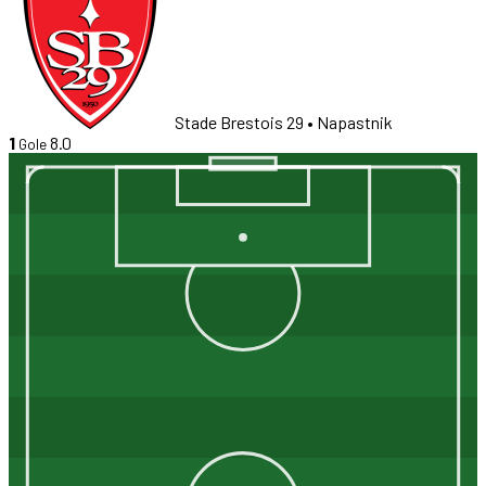
Stade Brestois 29
• Napastnik
1
8.0
Gole