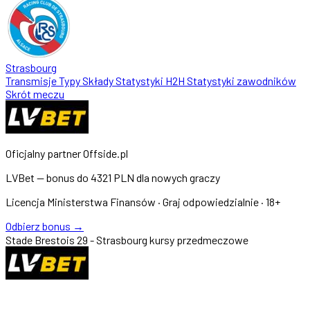
Strasbourg
Transmisje
Typy
Składy
Statystyki
H2H
Statystyki zawodników
Skrót meczu
Oficjalny partner Offside.pl
LVBet — bonus do
4321 PLN
dla nowych graczy
Licencja Ministerstwa Finansów · Graj odpowiedzialnie · 18+
Odbierz bonus →
Stade Brestois 29 - Strasbourg kursy przedmeczowe