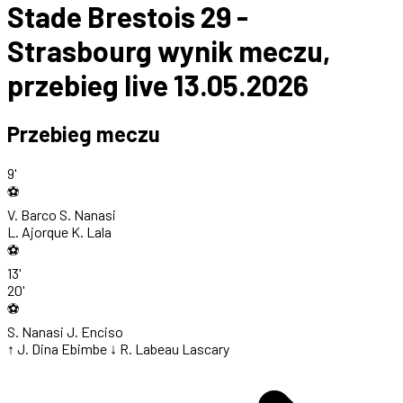
Stade Brestois 29 -
Strasbourg wynik meczu,
przebieg live 13.05.2026
Przebieg meczu
9'
⚽
V. Barco
S. Nanasi
L. Ajorque
K. Lala
⚽
13'
20'
⚽
S. Nanasi
J. Enciso
↑ J. Dina Ebimbe
↓ R. Labeau Lascary