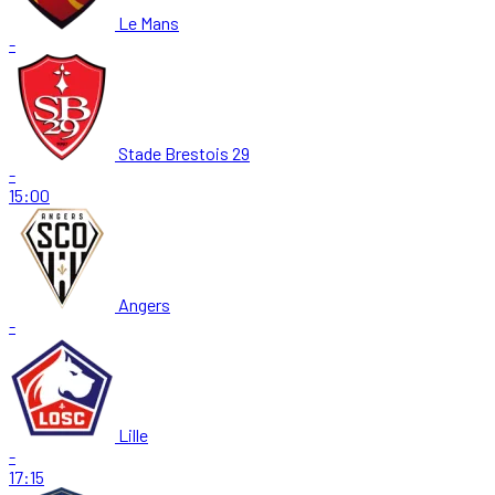
Le Mans
-
Stade Brestois 29
-
15:00
Angers
-
Lille
-
17:15