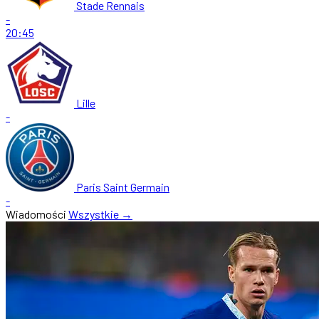
Stade Rennais
-
20:45
Lille
-
Paris Saint Germain
-
Wiadomości
Wszystkie →