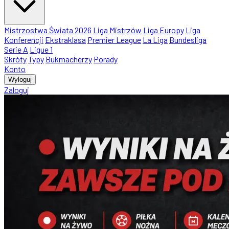
Mistrzostwa Świata 2026
Liga Mistrzów
Liga Europy
Liga
Konferencji
Ekstraklasa
Premier League
La Liga
Bundesliga
Serie A
Ligue 1
Skróty
Typy
Bukmacherzy
Porady
Konto
Wyloguj
Zaloguj