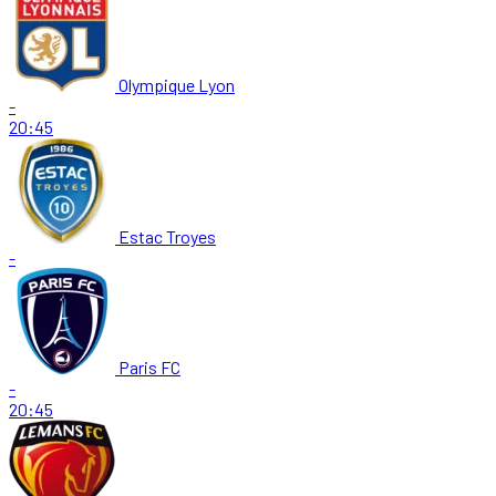
Olympique Lyon
-
20:45
Estac Troyes
-
Paris FC
-
20:45