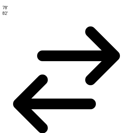
78'
82'