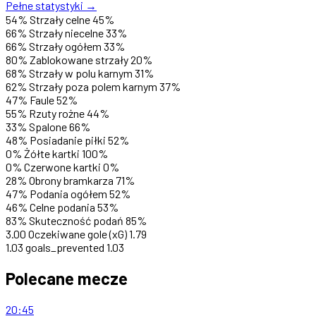
Pełne statystyki →
54%
Strzały celne
45%
66%
Strzały niecelne
33%
66%
Strzały ogółem
33%
80%
Zablokowane strzały
20%
68%
Strzały w polu karnym
31%
62%
Strzały poza polem karnym
37%
47%
Faule
52%
55%
Rzuty rożne
44%
33%
Spalone
66%
48%
Posiadanie piłki
52%
0%
Żółte kartki
100%
0%
Czerwone kartki
0%
28%
Obrony bramkarza
71%
47%
Podania ogółem
52%
46%
Celne podania
53%
83%
Skuteczność podań
85%
3.00
Oczekiwane gole (xG)
1.79
1.03
goals_prevented
1.03
Polecane mecze
20:45