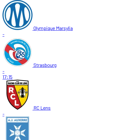
Olympique Marsylia
-
Strasbourg
-
17:15
RC Lens
-