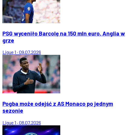
PSG wyceniło Barcolę na 150 mln euro. Anglia w
grze
Ligue 1
·
09.07.2026
Pogba może odejść z AS Monaco po jednym
sezonie
Ligue 1
·
08.07.2026