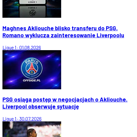
Maghnes Akliouche blisko transferu do PSG.
Romano wyklucza zainteresowanie Liverpoolu
Ligue 1
·
01.08.2026
PSG osiąga postęp w negocjacjach o Akliouche.
Liverpool obserwuje sytuację
Ligue 1
·
30.07.2026