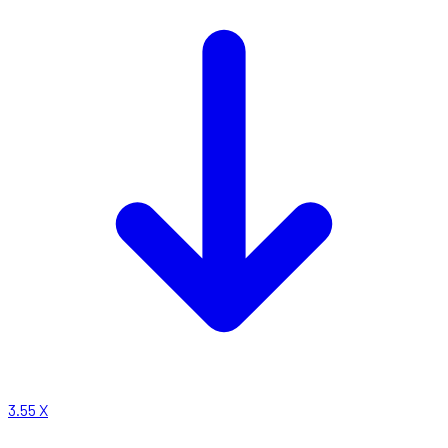
3.55
X