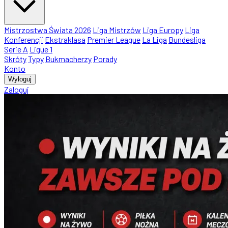
Mistrzostwa Świata 2026
Liga Mistrzów
Liga Europy
Liga
Konferencji
Ekstraklasa
Premier League
La Liga
Bundesliga
Serie A
Ligue 1
Skróty
Typy
Bukmacherzy
Porady
Konto
Wyloguj
Zaloguj