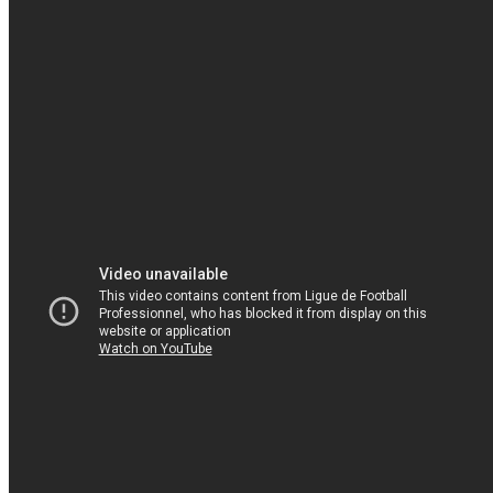
Obejrzyj
Stade Brestois 29 - Strasbourg skrót meczu
, który
odbył się w dniu (13.05.2026). Sprawdź najciekawsze sytuacje,
bramki, gole i interesujące sytuacje meczu rozgrywanego w
Ligue 1. Sprawdź inne popularne skróty meczów z wydarzeń z
kategorii Ligue 1 i dyscypliny Piłka nożna. U nas znajdziesz
skróty z wielu meczów w tym również ze spotkania Stade
Brestois 29 - Strasbourg, które odbyło się w dniu 13.05.2026. U
nas znajdziesz bramki, gole z popularnego sportu jakim jest
Piłka nożna.
Ostatnia kolejka
Regular Season - 21
11.07