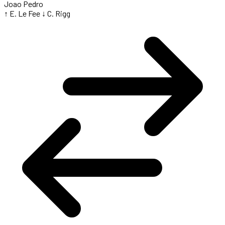
Joao Pedro
↑ E. Le Fee
↓ C. Rigg