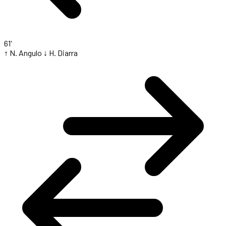
61'
↑ N. Angulo
↓ H. Diarra