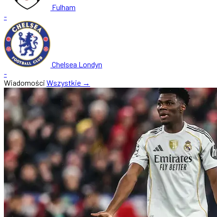
Fulham
-
Chelsea Londyn
-
Wiadomości
Wszystkie →