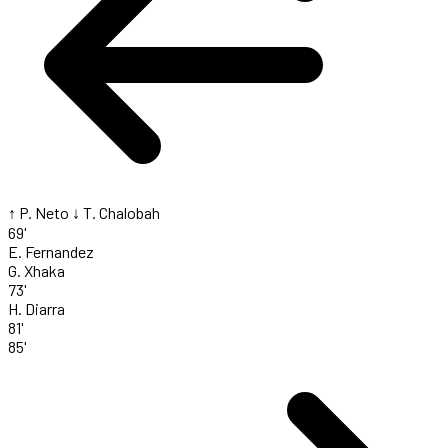
↑ P. Neto
↓ T. Chalobah
69'
E. Fernandez
G. Xhaka
73'
H. Diarra
81'
85'