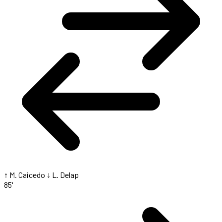
↑ M. Caicedo
↓ L. Delap
85'