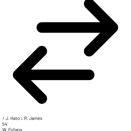
↑ J. Hato
↓ R. James
54'
W. Fofana