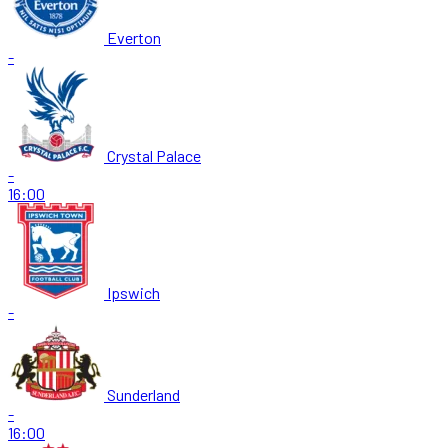
Everton
-
Crystal Palace
-
16:00
Ipswich
-
Sunderland
-
16:00