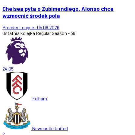
Chelsea pyta o Zubimendiego. Alonso chce
wzmocnić środek pola
Premier League
·
05.08.2026
Ostatnia kolejka
Regular Season - 38
24.05
Fulham
Newcastle United
2