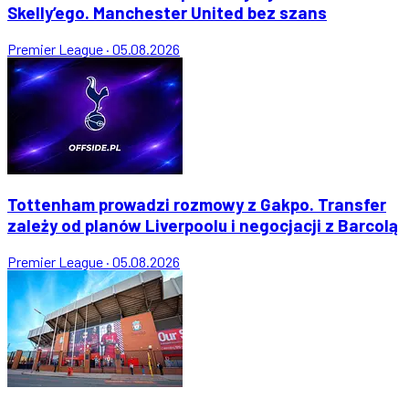
Skelly’ego. Manchester United bez szans
Premier League
·
05.08.2026
Tottenham prowadzi rozmowy z Gakpo. Transfer
zależy od planów Liverpoolu i negocjacji z Barcolą
Premier League
·
05.08.2026