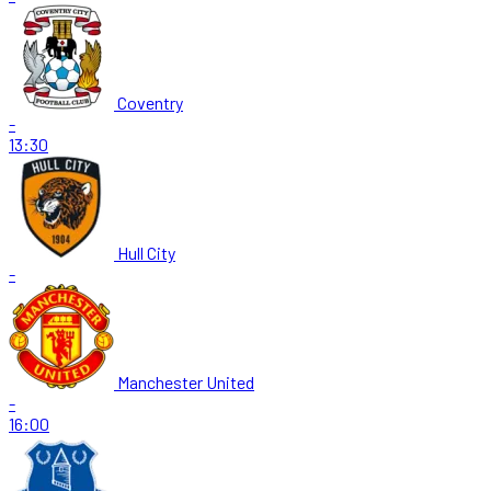
Coventry
-
13:30
Hull City
-
Manchester United
-
16:00