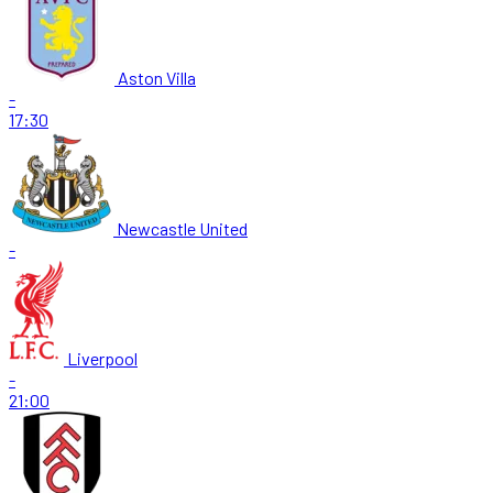
Aston Villa
-
17:30
Newcastle United
-
Liverpool
-
21:00