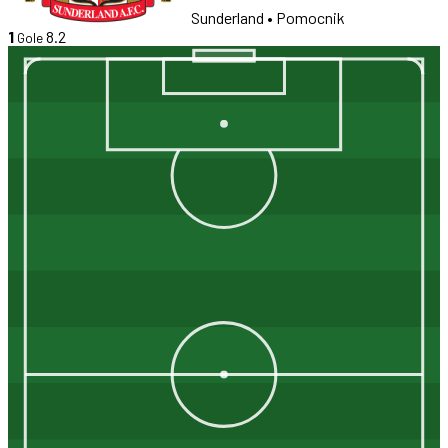
Sunderland
• Pomocnik
1
8.2
Gole