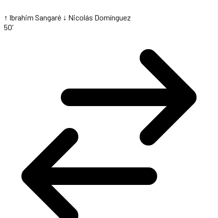
↑ Ibrahim Sangaré
↓ Nicolás Domínguez
50'