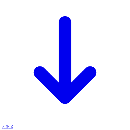
3.15
X