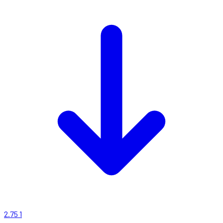
2.75
1