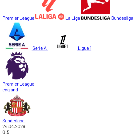
Premier League
La Liga
Bundesliga
Serie A
Ligue 1
Premier League
england
Sunderland
24.04.2026
0
:
5