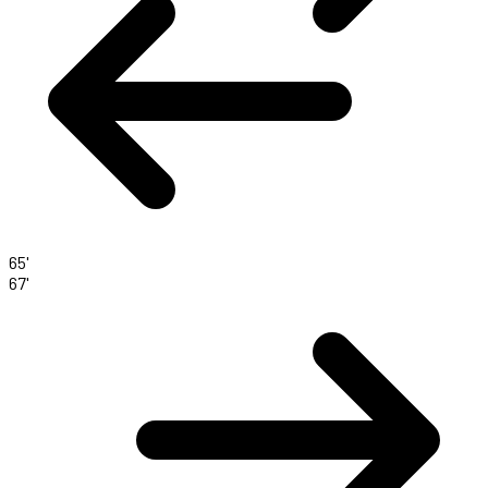
65'
67'