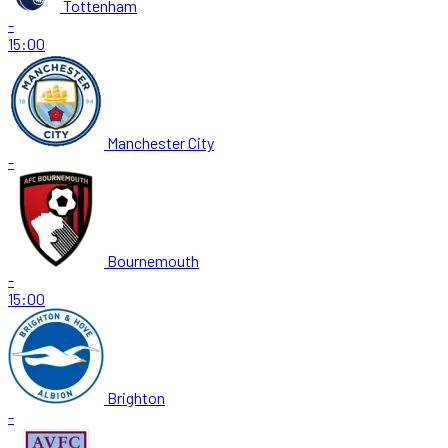
Tottenham
-
15:00
Manchester City
-
Bournemouth
-
15:00
Brighton
-