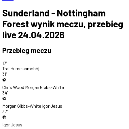
Sunderland - Nottingham
Forest wynik meczu, przebieg
live 24.04.2026
Przebieg meczu
17'
Trai Hume
samobój
31'
⚽
Chris Wood
Morgan Gibbs-White
34'
⚽
Morgan Gibbs-White
Igor Jesus
37'
⚽
Igor Jesus