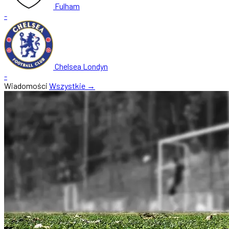
Fulham
-
Chelsea Londyn
-
Wiadomości
Wszystkie →