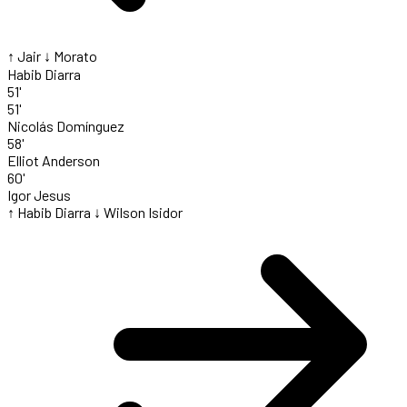
↑ Jair
↓ Morato
Habib Diarra
51'
51'
Nicolás Domínguez
58'
Elliot Anderson
60'
Igor Jesus
↑ Habib Diarra
↓ Wilson Isidor