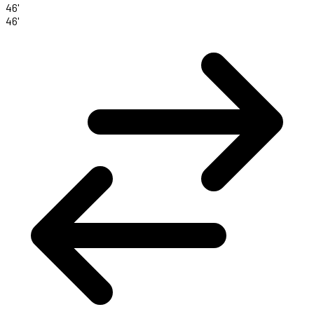
46'
46'