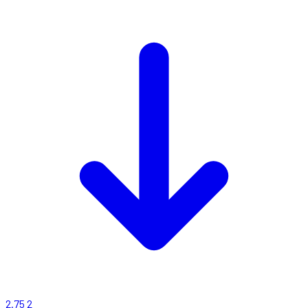
2.75
2