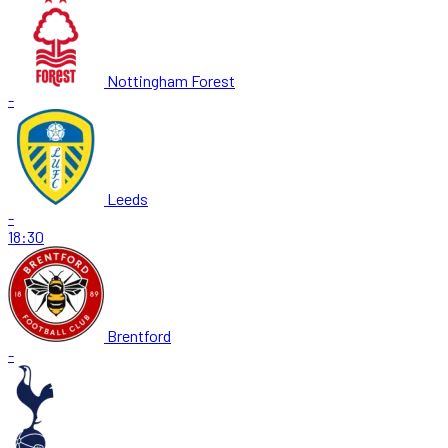
Nottingham Forest
-
Leeds
-
18:30
Brentford
-