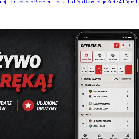
ncji
Ekstraklasa
Premier League
La Liga
Bundesliga
Serie A
Ligue 1