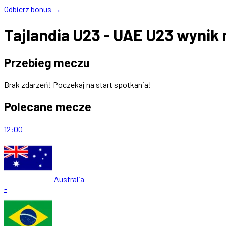
Odbierz bonus →
Tajlandia U23 - UAE U23 wynik 
Przebieg meczu
Brak zdarzeń! Poczekaj na start spotkania!
Polecane mecze
12:00
Australia
-