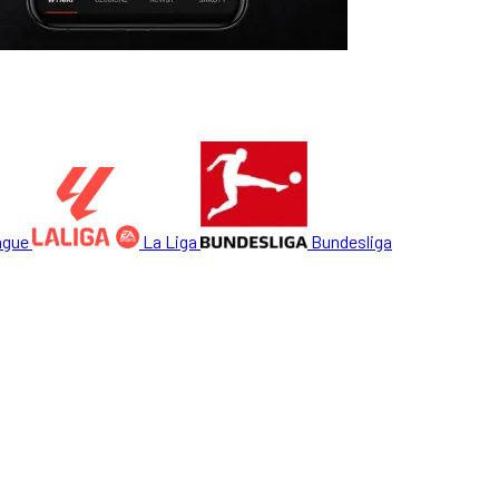
ague
La Liga
Bundesliga