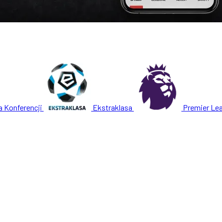
a Konferencji
Ekstraklasa
Premier Le