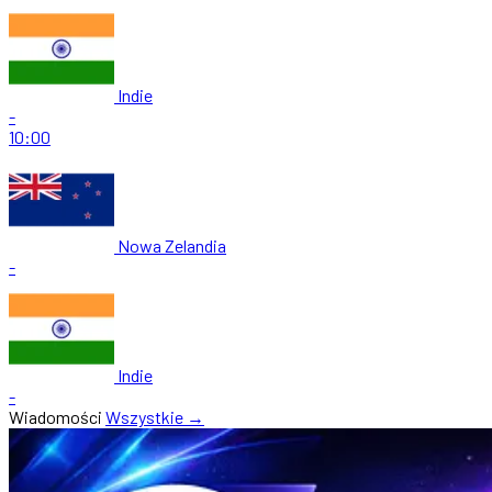
Indie
-
10:00
Nowa Zelandia
-
Indie
-
Wiadomości
Wszystkie →