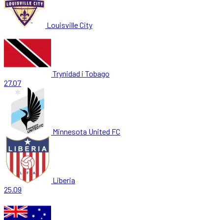
Louisville City
Trynidad i Tobago
27.07
Minnesota United FC
Liberia
25.09