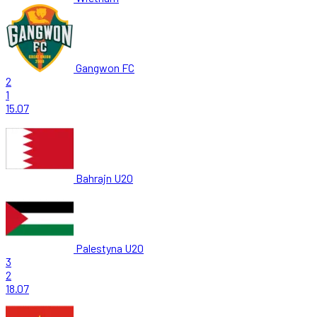
Gangwon FC
2
1
15.07
Bahrajn U20
Palestyna U20
3
2
18.07