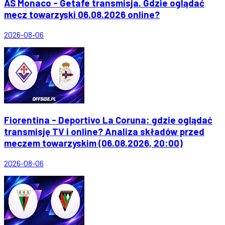
AS Monaco - Getafe transmisja. Gdzie oglądać
mecz towarzyski 06.08.2026 online?
2026-08-06
Fiorentina - Deportivo La Coruna: gdzie oglądać
transmisję TV i online? Analiza składów przed
meczem towarzyskim (06.08.2026, 20:00)
2026-08-06