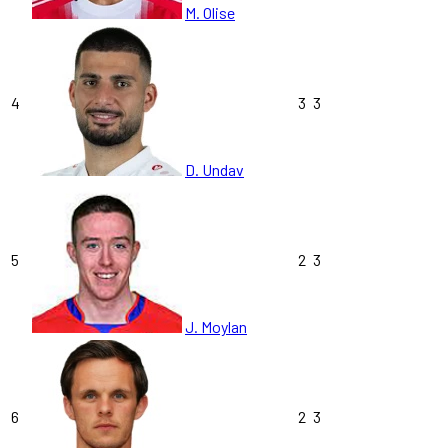
M. Olise
4
3
3
D. Undav
5
2
3
J. Moylan
6
2
3