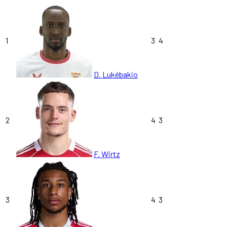
1
3
4
D. Lukébakio
2
4
3
F. Wirtz
3
4
3