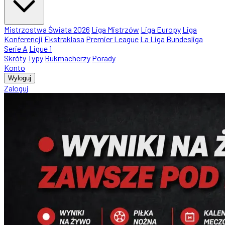
Mistrzostwa Świata 2026
Liga Mistrzów
Liga Europy
Liga
Konferencji
Ekstraklasa
Premier League
La Liga
Bundesliga
Serie A
Ligue 1
Skróty
Typy
Bukmacherzy
Porady
Konto
Wyloguj
Zaloguj