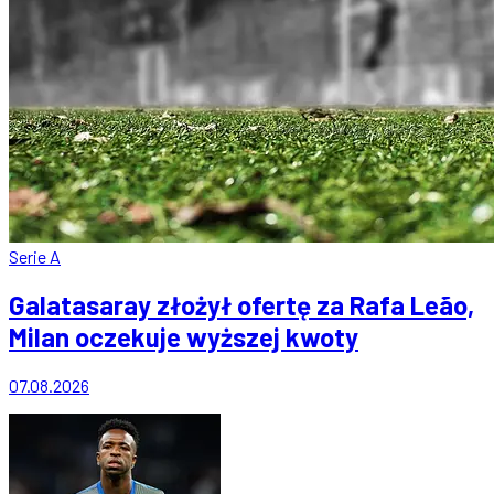
Serie A
Galatasaray złożył ofertę za Rafa Leão,
Milan oczekuje wyższej kwoty
07.08.2026