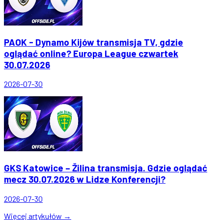
PAOK - Dynamo Kijów transmisja TV, gdzie
oglądać online? Europa League czwartek
30.07.2026
2026-07-30
GKS Katowice – Žilina transmisja. Gdzie oglądać
mecz 30.07.2026 w Lidze Konferencji?
2026-07-30
Więcej artykułów →