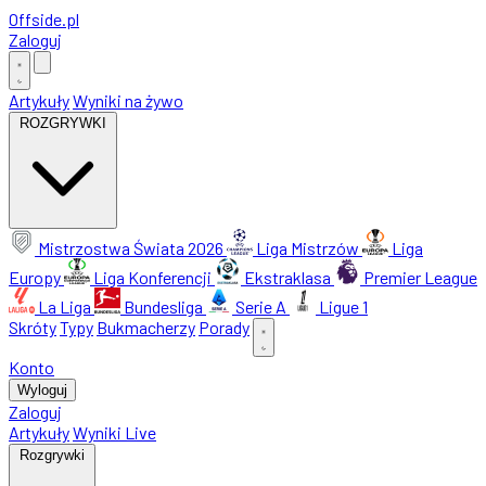
Offside
.
pl
Zaloguj
Artykuły
Wyniki na żywo
ROZGRYWKI
Mistrzostwa Świata 2026
Liga Mistrzów
Liga
Europy
Liga Konferencji
Ekstraklasa
Premier League
La Liga
Bundesliga
Serie A
Ligue 1
Skróty
Typy
Bukmacherzy
Porady
Konto
Wyloguj
Zaloguj
Artykuły
Wyniki Live
Rozgrywki