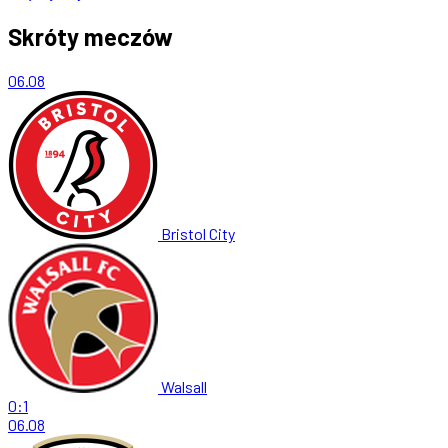
Skróty meczów
06.08
Bristol City
Walsall
0:1
06.08