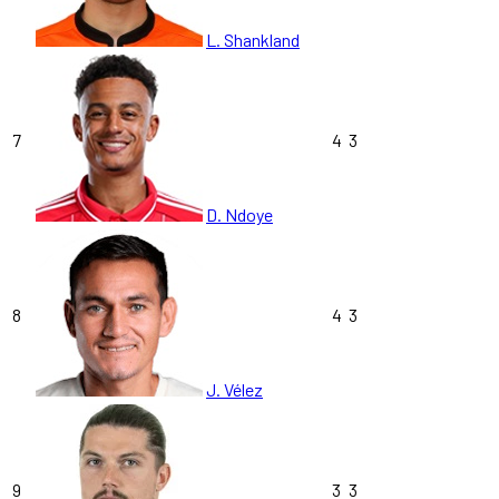
L. Shankland
7
4
3
D. Ndoye
8
4
3
J. Vélez
9
3
3