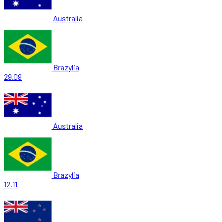
Australia
Brazylia
29.09
Australia
Brazylia
12.11