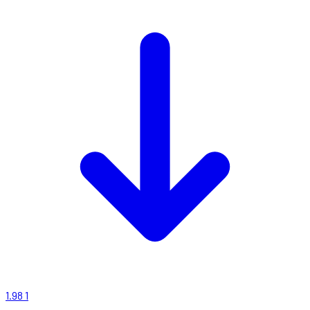
1.98
1