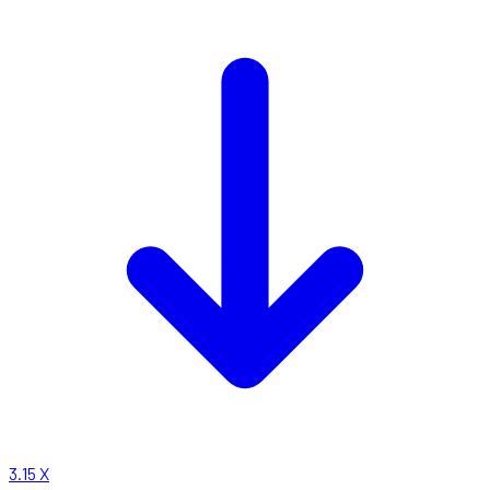
3.15
X