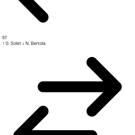
61'
↑ O. Solet
↓ N. Bertola