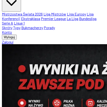
Mistrzostwa Świata 2026
Liga Mistrzów
Liga Europy
Liga
Konferencji
Ekstraklasa
Premier League
La Liga
Bundesliga
Serie A
Ligue 1
Skróty
Typy
Bukmacherzy
Porady
Konto
Wyloguj
Zaloguj