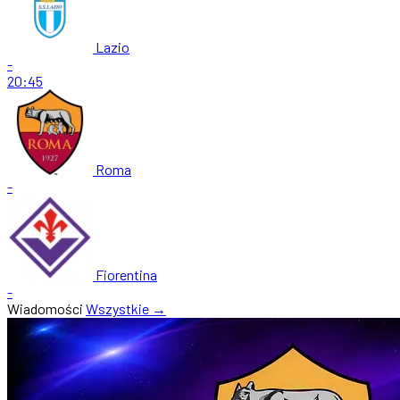
Lazio
-
20:45
Roma
-
Fiorentina
-
Wiadomości
Wszystkie →