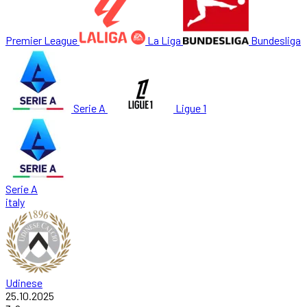
Premier League
La Liga
Bundesliga
Serie A
Ligue 1
Serie A
italy
Udinese
25.10.2025