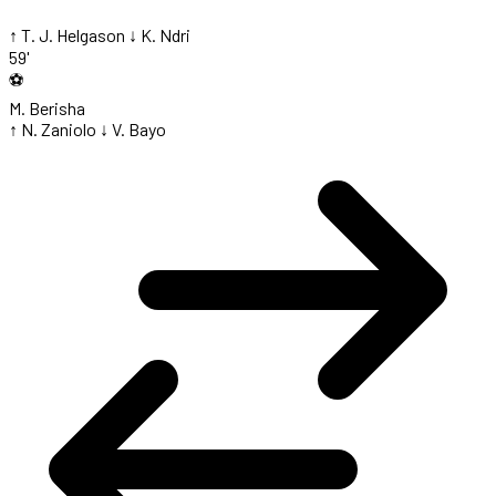
↑ T. J. Helgason
↓ K. Ndri
59'
⚽
M. Berisha
↑ N. Zaniolo
↓ V. Bayo