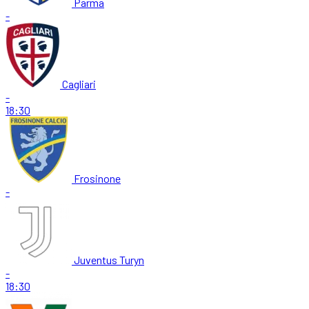
Parma
-
Cagliari
-
18:30
Frosinone
-
Juventus Turyn
-
18:30