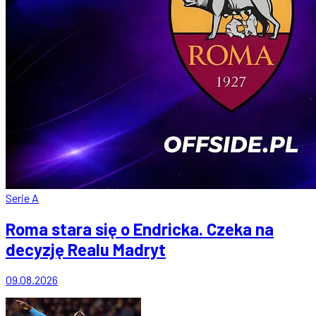
Serie A
Roma stara się o Endricka. Czeka na
decyzję Realu Madryt
09.08.2026