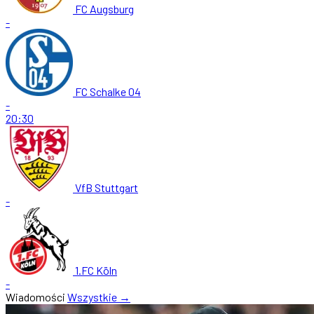
FC Augsburg
-
FC Schalke 04
-
20:30
VfB Stuttgart
-
1.FC Köln
-
Wiadomości
Wszystkie →