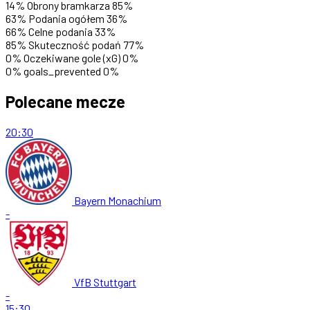
14%
Obrony bramkarza
85%
63%
Podania ogółem
36%
66%
Celne podania
33%
85%
Skuteczność podań
77%
0%
Oczekiwane gole (xG)
0%
0%
goals_prevented
0%
Polecane mecze
20:30
Bayern Monachium
-
VfB Stuttgart
-
15:30