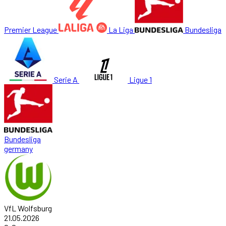
Premier League
La Liga
Bundesliga
Serie A
Ligue 1
Bundesliga
germany
VfL Wolfsburg
21.05.2026