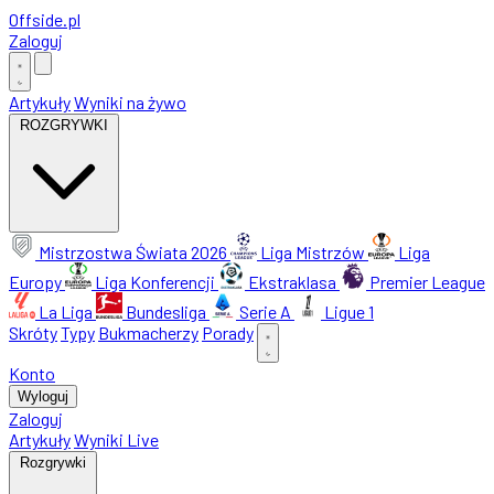
Offside
.
pl
Zaloguj
Artykuły
Wyniki na żywo
ROZGRYWKI
Mistrzostwa Świata 2026
Liga Mistrzów
Liga
Europy
Liga Konferencji
Ekstraklasa
Premier League
La Liga
Bundesliga
Serie A
Ligue 1
Skróty
Typy
Bukmacherzy
Porady
Konto
Wyloguj
Zaloguj
Artykuły
Wyniki Live
Rozgrywki