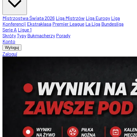
Mistrzostwa Świata 2026
Liga Mistrzów
Liga Europy
Liga
Konferencji
Ekstraklasa
Premier League
La Liga
Bundesliga
Serie A
Ligue 1
Skróty
Typy
Bukmacherzy
Porady
Konto
Wyloguj
Zaloguj