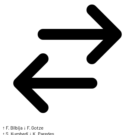
↑ F. Bilbija
↓ F. Gotze
↑ S. Kumbedi
↓ K. Paredes