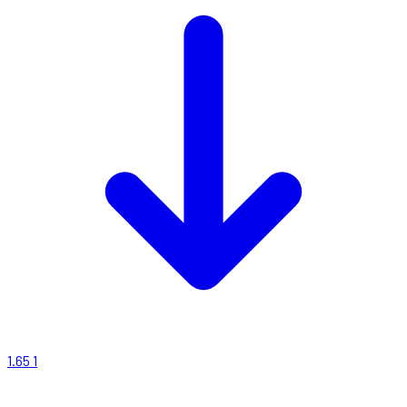
1.65
1