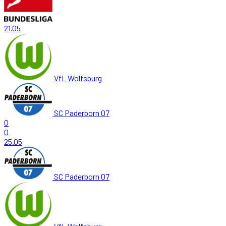
21.05
VfL Wolfsburg
SC Paderborn 07
0
0
25.05
SC Paderborn 07