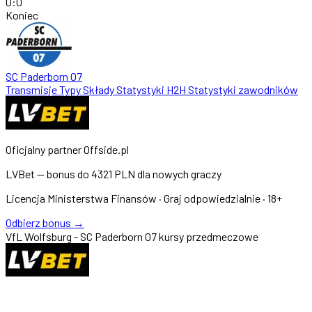
0
:
0
Koniec
SC Paderborn 07
Transmisje
Typy
Składy
Statystyki
H2H
Statystyki zawodników
Oficjalny partner Offside.pl
LVBet — bonus do
4321 PLN
dla nowych graczy
Licencja Ministerstwa Finansów · Graj odpowiedzialnie · 18+
Odbierz bonus →
VfL Wolfsburg - SC Paderborn 07 kursy przedmeczowe