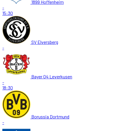
1899 Hoffenheim
-
15:30
SV Elversberg
-
Bayer 04 Leverkusen
-
18:30
Borussia Dortmund
-