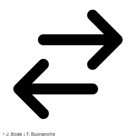
↑ J. Bogle
↓ F. Buonanotte