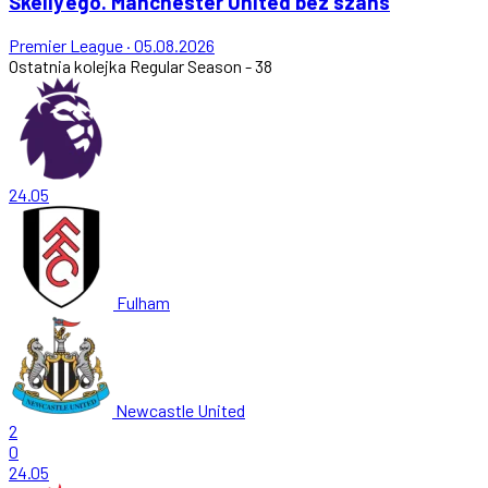
Skelly’ego. Manchester United bez szans
Premier League
·
05.08.2026
Ostatnia kolejka
Regular Season - 38
24.05
Fulham
Newcastle United
2
0
24.05