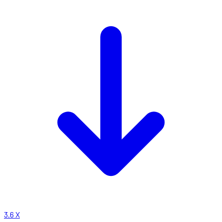
3.6
X