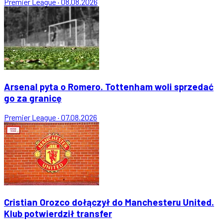
Premier League
·
08.08.2026
Arsenal pyta o Romero. Tottenham woli sprzedać
go za granicę
Premier League
·
07.08.2026
Cristian Orozco dołączył do Manchesteru United.
Klub potwierdził transfer