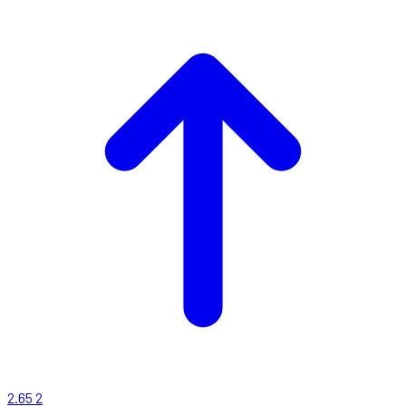
2.65
2