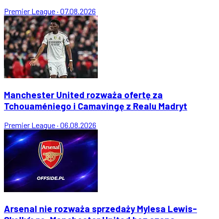
Premier League
·
07.08.2026
Manchester United rozważa ofertę za
Tchouaméniego i Camavingę z Realu Madryt
Premier League
·
06.08.2026
Arsenal nie rozważa sprzedaży Mylesa Lewis-