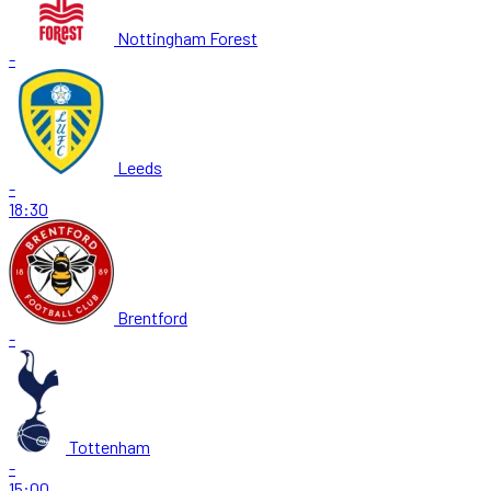
Nottingham Forest
-
Leeds
-
18:30
Brentford
-
Tottenham
-
15:00