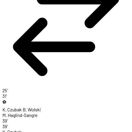
25'
31'
⚽
K. Czubak
B. Wolski
M. Haglind-Sangre
39'
39'
K. Czubak