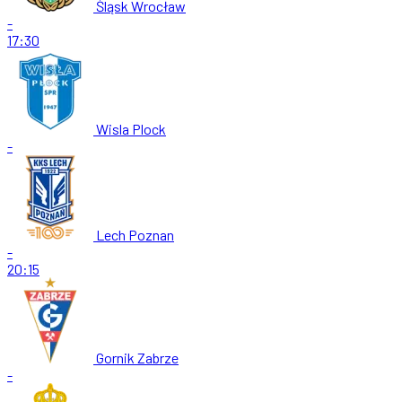
Śląsk Wrocław
-
17:30
Wisla Plock
-
Lech Poznan
-
20:15
Gornik Zabrze
-