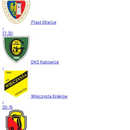
Piast Gliwice
-
17:30
GKS Katowice
-
Wieczysta Kraków
-
20:15