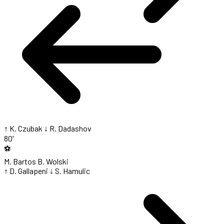
↑ K. Czubak
↓ R. Dadashov
80'
⚽
M. Bartos
B. Wolski
↑ D. Gallapeni
↓ S. Hamulic