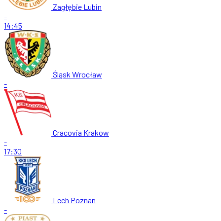
Zagłębie Lubin
-
14:45
Śląsk Wrocław
-
Cracovia Krakow
-
17:30
Lech Poznan
-