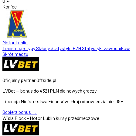
0
:
4
Koniec
Motor Lublin
Transmisje
Typy
Składy
Statystyki
H2H
Statystyki zawodników
Skrót meczu
Oficjalny partner Offside.pl
LVBet — bonus do
4321 PLN
dla nowych graczy
Licencja Ministerstwa Finansów · Graj odpowiedzialnie · 18+
Odbierz bonus →
Wisla Plock - Motor Lublin kursy przedmeczowe