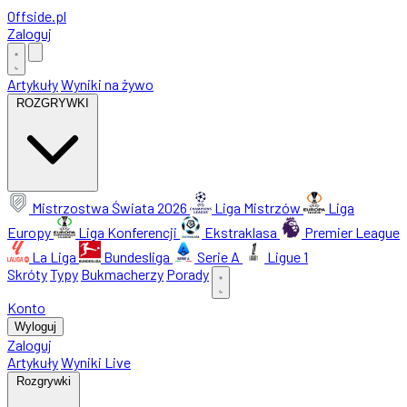
Offside
.
pl
Zaloguj
Artykuły
Wyniki na żywo
ROZGRYWKI
Mistrzostwa Świata 2026
Liga Mistrzów
Liga
Europy
Liga Konferencji
Ekstraklasa
Premier League
La Liga
Bundesliga
Serie A
Ligue 1
Skróty
Typy
Bukmacherzy
Porady
Konto
Wyloguj
Zaloguj
Artykuły
Wyniki Live
Rozgrywki