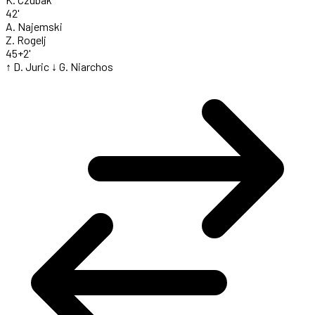
42'
A. Najemski
Z. Rogelj
45+2'
↑ D. Juric
↓ G. Niarchos