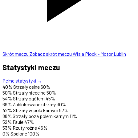
Skrót meczu
Zobacz skrót meczu Wisla Plock - Motor Lublin
Statystyki meczu
Pełne statystyki →
40%
Strzały celne
60%
50%
Strzały niecelne
50%
54%
Strzały ogółem
45%
69%
Zablokowane strzały
30%
42%
Strzały w polu karnym
57%
88%
Strzały poza polem karnym
11%
52%
Faule
47%
53%
Rzuty rożne
46%
0%
Spalone
100%