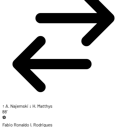
↑ A. Najemski
↓ H. Matthys
88'
⚽
Fabio Ronaldo
I. Rodrigues