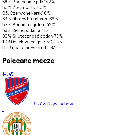
58%
Posiadanie piłki
42%
50%
Żółte kartki
50%
0%
Czerwone kartki
0%
33%
Obrony bramkarza
66%
57%
Podania ogółem
42%
58%
Celne podania
41%
80%
Skuteczność podań
79%
1.43
Oczekiwane gole (xG)
1.45
0.83
goals_prevented
0.83
Polecane mecze
14:45
Raków Częstochowa
-