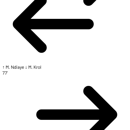
↑ M. Ndiaye
↓ M. Krol
77'