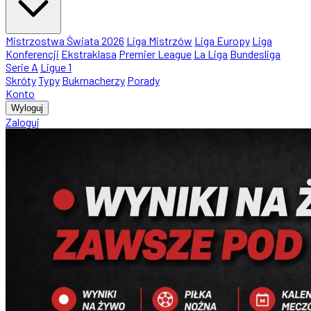
Mistrzostwa Świata 2026
Liga Mistrzów
Liga Europy
Liga
Konferencji
Ekstraklasa
Premier League
La Liga
Bundesliga
Serie A
Ligue 1
Skróty
Typy
Bukmacherzy
Porady
Konto
Wyloguj
Zaloguj