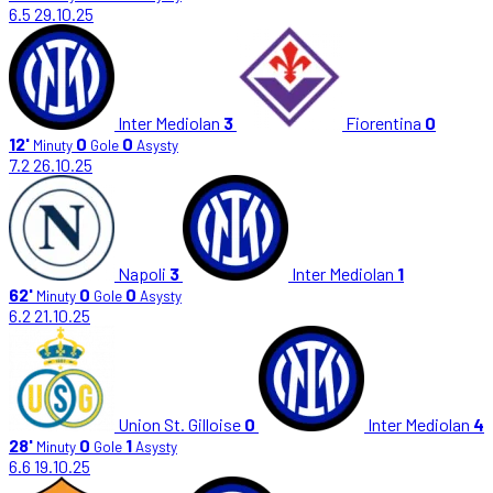
6.5
29.10.25
Inter Mediolan
3
Fiorentina
0
12'
0
0
Minuty
Gole
Asysty
7.2
26.10.25
Napoli
3
Inter Mediolan
1
62'
0
0
Minuty
Gole
Asysty
6.2
21.10.25
Union St. Gilloise
0
Inter Mediolan
4
28'
0
1
Minuty
Gole
Asysty
6.6
19.10.25