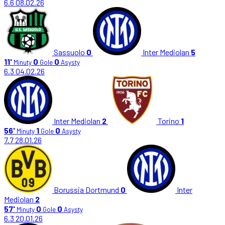
6.6
08.02.26
Sassuolo
0
Inter Mediolan
5
11'
0
0
Minuty
Gole
Asysty
6.3
04.02.26
Inter Mediolan
2
Torino
1
56'
1
0
Minuty
Gole
Asysty
7.7
28.01.26
Borussia Dortmund
0
Inter
Mediolan
2
57'
0
0
Minuty
Gole
Asysty
6.3
20.01.26