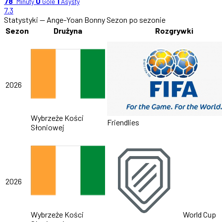
78'
0
1
Minuty
Gole
Asysty
7.3
Statystyki — Ange-Yoan Bonny
Sezon po sezonie
Sezon
Drużyna
Rozgrywki
2026
Wybrzeże Kości
Friendlies
Słoniowej
2026
Wybrzeże Kości
World Cup