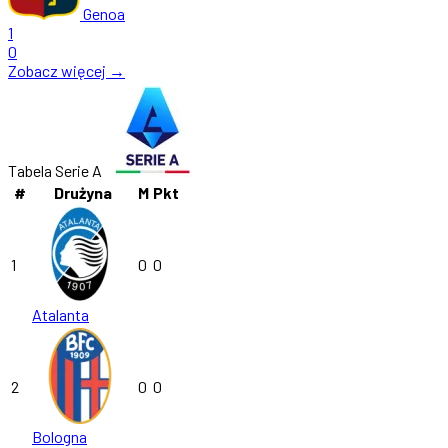
Genoa
1
0
Zobacz więcej →
Tabela Serie A
#
Drużyna
M
Pkt
1
0
0
Atalanta
2
0
0
Bologna