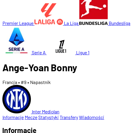
Premier League
La Liga
Bundesliga
Serie A
Ligue 1
Ange-Yoan Bonny
Francja
• #9
• Napastnik
Inter Mediolan
Informacje
Mecze
Statystyki
Transfery
Wiadomości
Informacje