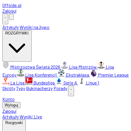
Offside
.
pl
Zaloguj
Artykuły
Wyniki na żywo
ROZGRYWKI
Mistrzostwa Świata 2026
Liga Mistrzów
Liga
Europy
Liga Konferencji
Ekstraklasa
Premier League
La Liga
Bundesliga
Serie A
Ligue 1
Skróty
Typy
Bukmacherzy
Porady
Konto
Wyloguj
Zaloguj
Artykuły
Wyniki Live
Rozgrywki