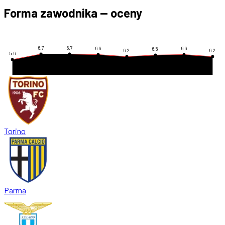
Forma zawodnika — oceny
6.7
6.7
6.6
6.6
6.5
6.2
6.2
5.6
Torino
Parma