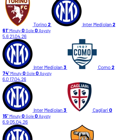
Torino
2
Inter Mediolan
2
61'
0
0
Minuty
Gole
Asysty
5.6
21.04.26
Inter Mediolan
3
Como
2
74'
0
0
Minuty
Gole
Asysty
6.0
17.04.26
Inter Mediolan
3
Cagliari
0
15'
0
0
Minuty
Gole
Asysty
6.9
05.04.26