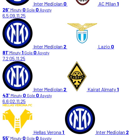
Inter Mediolan
0
AC Milan
1
26'
0
0
Minuty
Gole
Asysty
6.5
09.11.25
Inter Mediolan
2
Lazio
0
81'
1
0
Minuty
Gole
Asysty
7.2
05.11.25
Inter Mediolan
2
Kairat Almaty
1
43'
0
0
Minuty
Gole
Asysty
6.6
02.11.25
Hellas Verona
1
Inter Mediolan
2
55'
0
0
Minuty
Gole
Asysty