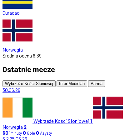
Curacao
Norwegia
Średnia ocena
6.39
Ostatnie mecze
Wybrzeże Kości Słoniowej
Inter Mediolan
Parma
30.06.26
Wybrzeże Kości Słoniowej
1
Norwegia
2
60'
0
0
Minuty
Gole
Asysty
6.2
25.06.26