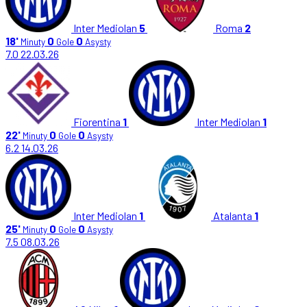
Inter Mediolan
5
Roma
2
18'
0
0
Minuty
Gole
Asysty
7.0
22.03.26
Fiorentina
1
Inter Mediolan
1
22'
0
0
Minuty
Gole
Asysty
6.2
14.03.26
Inter Mediolan
1
Atalanta
1
25'
0
0
Minuty
Gole
Asysty
7.5
08.03.26