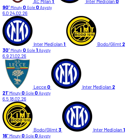
AC Milan
1
Inter Mediolan
0
90'
0
0
Minuty
Gole
Asysty
6.0
24.02.26
Inter Mediolan
1
Bodo/Glimt
2
30'
0
1
Minuty
Gole
Asysty
6.9
21.02.26
Lecce
0
Inter Mediolan
2
21'
0
0
Minuty
Gole
Asysty
6.5
18.02.26
Bodo/Glimt
3
Inter Mediolan
1
16'
0
0
Minuty
Gole
Asysty