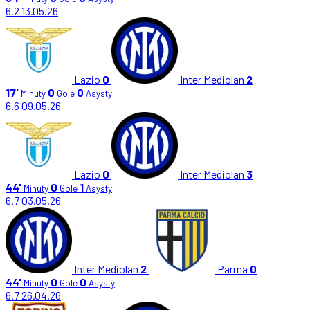
6.2
13.05.26
Lazio
0
Inter Mediolan
2
17'
0
0
Minuty
Gole
Asysty
6.6
09.05.26
Lazio
0
Inter Mediolan
3
44'
0
1
Minuty
Gole
Asysty
6.7
03.05.26
Inter Mediolan
2
Parma
0
44'
0
0
Minuty
Gole
Asysty
6.7
26.04.26