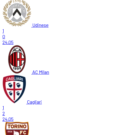
Udinese
1
0
24.05
AC Milan
Cagliari
1
2
24.05