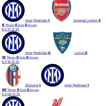
Inter Mediolan
1
Arsenal Londyn
3
8'
0
0
Minuty
Gole
Asysty
6.5
21.12.25
Inter Mediolan
0
Lecce
0
16'
0
0
Minuty
Gole
Asysty
6.3
19.12.25
Bologna
1
Inter Mediolan
1
96'
0
0
Minuty
Gole
Asysty
6.2
09.12.25