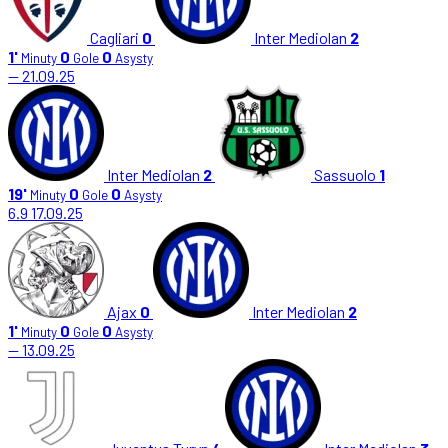
Cagliari
0
Inter Mediolan
2
1'
0
0
Minuty
Gole
Asysty
—
21.09.25
Inter Mediolan
2
Sassuolo
1
19'
0
0
Minuty
Gole
Asysty
6.9
17.09.25
Ajax
0
Inter Mediolan
2
1'
0
0
Minuty
Gole
Asysty
—
13.09.25