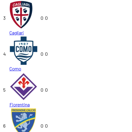
3
0
0
Cagliari
4
0
0
Como
5
0
0
Fiorentina
6
0
0