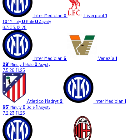
Inter Mediolan
0
Liverpool
1
10'
0
0
Minuty
Gole
Asysty
6.3
03.12.25
Inter Mediolan
5
Venezia
1
29'
1
0
Minuty
Gole
Asysty
7.5
26.11.25
Atletico Madryt
2
Inter Mediolan
1
65'
0
1
Minuty
Gole
Asysty
7.2
23.11.25