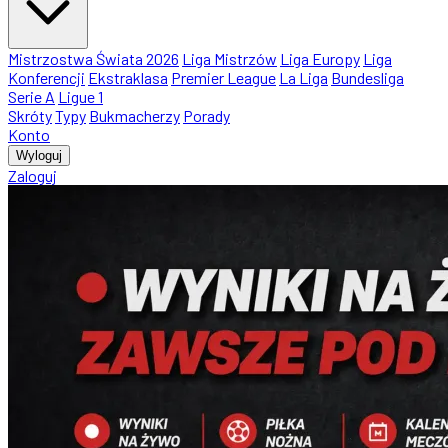
Mistrzostwa Świata 2026
Liga Mistrzów
Liga Europy
Liga
Konferencji
Ekstraklasa
Premier League
La Liga
Bundesliga
Serie A
Ligue 1
Skróty
Typy
Bukmacherzy
Porady
Konto
Wyloguj
Zaloguj