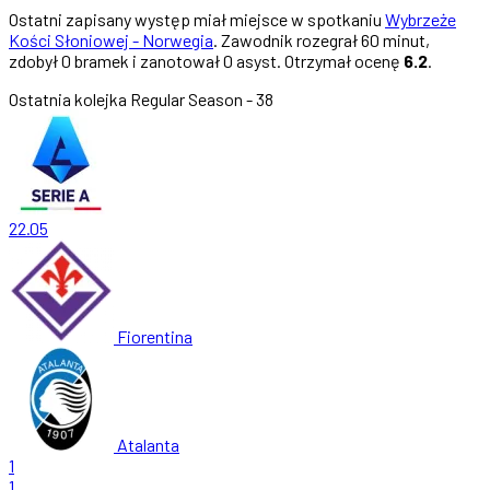
Ostatni zapisany występ miał miejsce w spotkaniu
Wybrzeże
Kości Słoniowej - Norwegia
. Zawodnik rozegrał 60 minut,
zdobył 0 bramek i zanotował 0 asyst. Otrzymał ocenę
6.2
.
Ostatnia kolejka
Regular Season - 38
22.05
Fiorentina
Atalanta
1
1