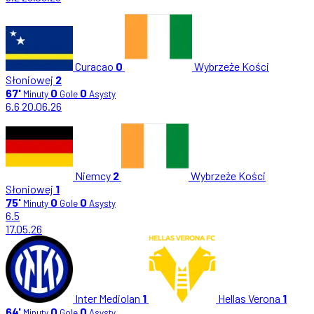
Curacao
0
Wybrzeże Kości
Słoniowej
2
67'
0
0
Minuty
Gole
Asysty
6.6
20.06.26
Niemcy
2
Wybrzeże Kości
Słoniowej
1
75'
0
0
Minuty
Gole
Asysty
6.5
17.05.26
Inter Mediolan
1
Hellas Verona
1
64'
0
0
Minuty
Gole
Asysty