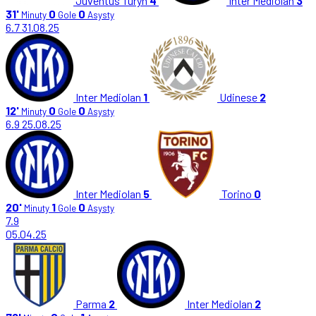
Juventus Turyn
4
Inter Mediolan
3
31'
0
0
Minuty
Gole
Asysty
6.7
31.08.25
Inter Mediolan
1
Udinese
2
12'
0
0
Minuty
Gole
Asysty
6.9
25.08.25
Inter Mediolan
5
Torino
0
20'
1
0
Minuty
Gole
Asysty
7.9
05.04.25
Parma
2
Inter Mediolan
2