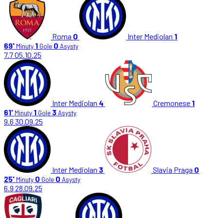
Roma
0
Inter Mediolan
1
69'
1
0
Minuty
Gole
Asysty
7.7
05.10.25
Inter Mediolan
4
Cremonese
1
61'
1
3
Minuty
Gole
Asysty
9.6
30.09.25
Inter Mediolan
3
Slavia Praga
0
25'
0
0
Minuty
Gole
Asysty
6.9
28.09.25