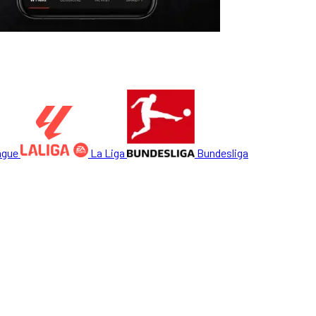
ague
La Liga
Bundesliga