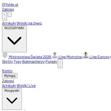
Offside
.
pl
Zaloguj
Artykuły
Wyniki na żywo
ROZGRYWKI
Mistrzostwa Świata 2026
Liga Mistrzów
Liga Europy
Skróty
Typy
Bukmacherzy
Porady
Konto
Wyloguj
Zaloguj
Artykuły
Wyniki Live
Rozgrywki