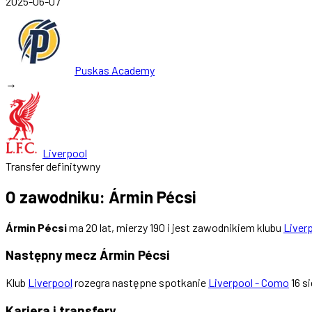
2025-06-07
Puskas Academy
→
Liverpool
Transfer definitywny
O zawodniku: Ármin Pécsi
Ármin Pécsi
ma 20 lat, mierzy 190 i jest zawodnikiem klubu
Liver
Następny mecz Ármin Pécsi
Klub
Liverpool
rozegra następne spotkanie
Liverpool - Como
16 s
Kariera i transfery