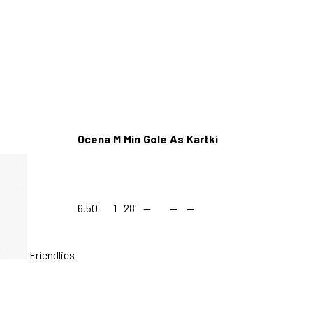
Ocena
M
Min
Gole
As
Kartki
6.50
1
28'
—
—
—
Friendlies