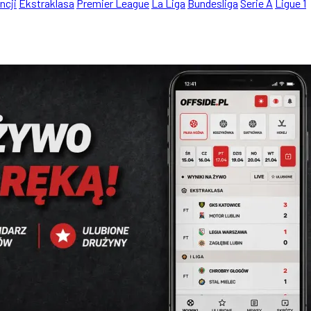
ncji
Ekstraklasa
Premier League
La Liga
Bundesliga
Serie A
Ligue 1