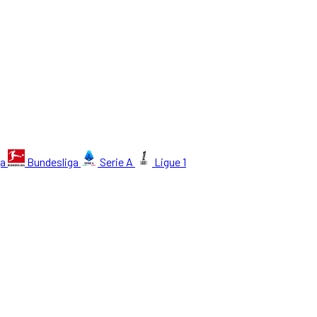
ga
Bundesliga
Serie A
Ligue 1