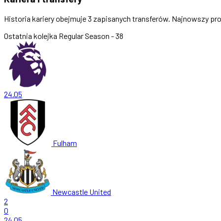
Historia kariery obejmuje 3 zapisanych transferów. Najnowszy pr
Ostatnia kolejka
Regular Season - 38
24.05
Fulham
Newcastle United
2
0
24.05