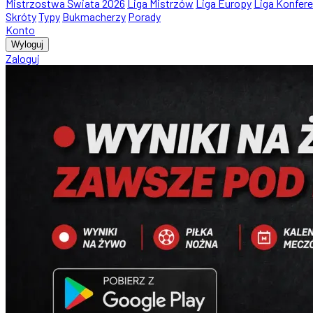
Mistrzostwa Świata 2026
Liga Mistrzów
Liga Europy
Liga Konfere
Skróty
Typy
Bukmacherzy
Porady
Konto
Wyloguj
Zaloguj