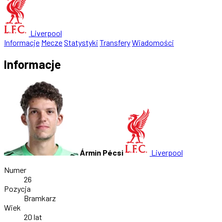
Liverpool
Informacje
Mecze
Statystyki
Transfery
Wiadomości
Informacje
Ármin Pécsi
Liverpool
Numer
26
Pozycja
Bramkarz
Wiek
20 lat