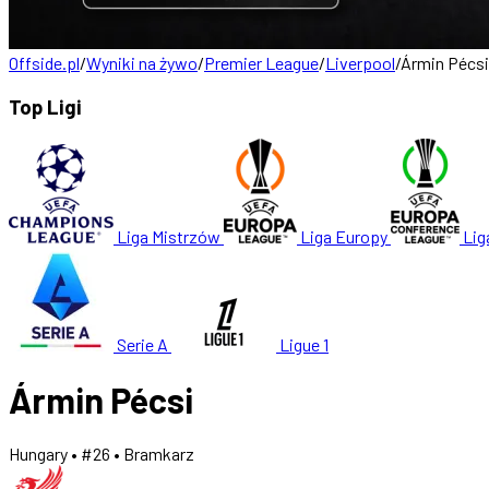
Offside.pl
/
Wyniki na żywo
/
Premier League
/
Liverpool
/
Ármin Pécsi
Top Ligi
Liga Mistrzów
Liga Europy
Lig
Serie A
Ligue 1
Ármin Pécsi
Hungary
• #26
• Bramkarz