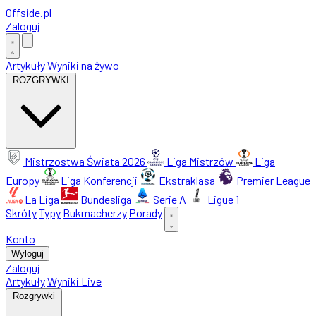
Offside
.
pl
Zaloguj
Artykuły
Wyniki na żywo
ROZGRYWKI
Mistrzostwa Świata 2026
Liga Mistrzów
Liga
Europy
Liga Konferencji
Ekstraklasa
Premier League
La Liga
Bundesliga
Serie A
Ligue 1
Skróty
Typy
Bukmacherzy
Porady
Konto
Wyloguj
Zaloguj
Artykuły
Wyniki Live
Rozgrywki