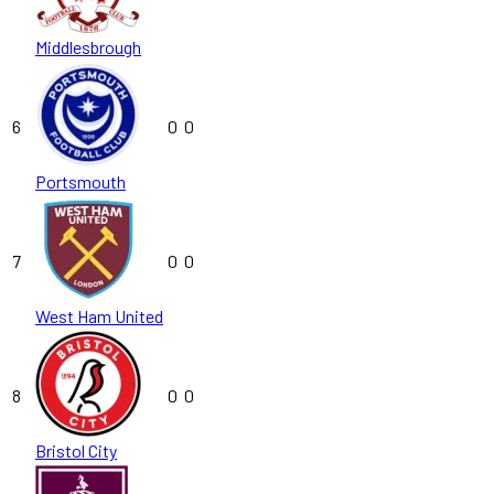
Middlesbrough
6
0
0
Portsmouth
7
0
0
West Ham United
8
0
0
Bristol City