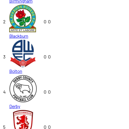
Birmingham
2
0
0
Blackburn
3
0
0
Bolton
4
0
0
Derby
5
0
0