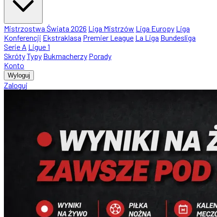
Mistrzostwa Świata 2026
Liga Mistrzów
Liga Europy
Liga
Konferencji
Ekstraklasa
Premier League
La Liga
Bundesliga
Serie A
Ligue 1
Skróty
Typy
Bukmacherzy
Porady
Konto
Wyloguj
Zaloguj