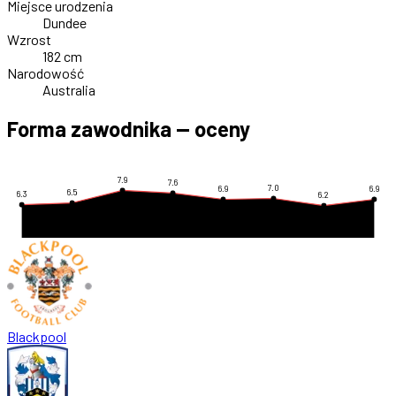
Miejsce urodzenia
Dundee
Wzrost
182 cm
Narodowość
Australia
Forma zawodnika — oceny
7.9
7.6
7.0
6.9
6.9
6.5
6.3
6.2
Blackpool