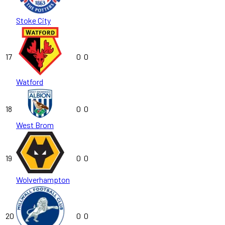
Stoke City
17
0
0
Watford
18
0
0
West Brom
19
0
0
Wolverhampton
20
0
0