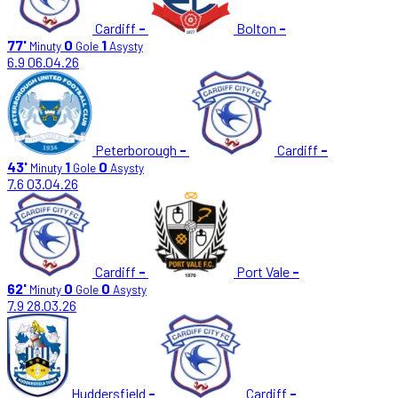
Cardiff
-
Bolton
-
77'
0
1
Minuty
Gole
Asysty
6.9
06.04.26
Peterborough
-
Cardiff
-
43'
1
0
Minuty
Gole
Asysty
7.6
03.04.26
Cardiff
-
Port Vale
-
62'
0
0
Minuty
Gole
Asysty
7.9
28.03.26
Huddersfield
-
Cardiff
-