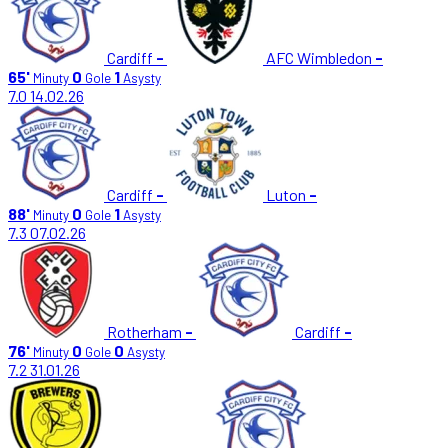
Cardiff
-
AFC Wimbledon
-
65'
0
1
Minuty
Gole
Asysty
7.0
14.02.26
Cardiff
-
Luton
-
88'
0
1
Minuty
Gole
Asysty
7.3
07.02.26
Rotherham
-
Cardiff
-
76'
0
0
Minuty
Gole
Asysty
7.2
31.01.26