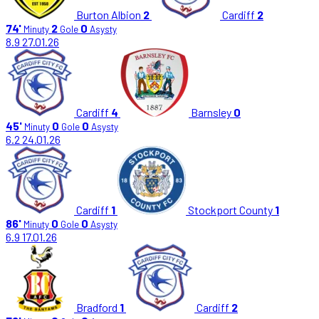
Burton Albion
2
Cardiff
2
74'
2
0
Minuty
Gole
Asysty
8.9
27.01.26
Cardiff
4
Barnsley
0
45'
0
0
Minuty
Gole
Asysty
6.2
24.01.26
Cardiff
1
Stockport County
1
86'
0
0
Minuty
Gole
Asysty
6.9
17.01.26
Bradford
1
Cardiff
2