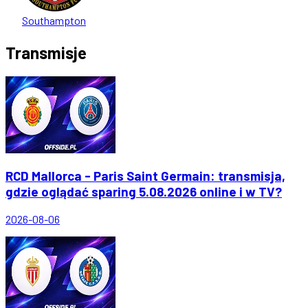
Southampton
Transmisje
RCD Mallorca - Paris Saint Germain: transmisja,
gdzie oglądać sparing 5.08.2026 online i w TV?
2026-08-06