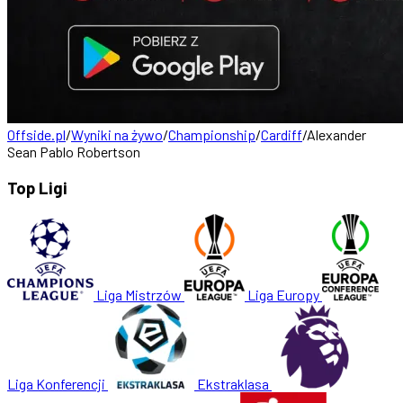
Offside.pl
/
Wyniki na żywo
/
Championship
/
Cardiff
/
Alexander
Sean Pablo Robertson
Top Ligi
Liga Mistrzów
Liga Europy
Liga Konferencji
Ekstraklasa