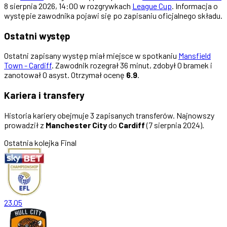
8 sierpnia 2026, 14:00 w rozgrywkach
League Cup
. Informacja o
występie zawodnika pojawi się po zapisaniu oficjalnego składu.
Ostatni występ
Ostatni zapisany występ miał miejsce w spotkaniu
Mansfield
Town - Cardiff
. Zawodnik rozegrał 36 minut, zdobył 0 bramek i
zanotował 0 asyst. Otrzymał ocenę
6.9
.
Kariera i transfery
Historia kariery obejmuje 3 zapisanych transferów. Najnowszy
prowadził z
Manchester City
do
Cardiff
(7 sierpnia 2024).
Ostatnia kolejka
Final
23.05