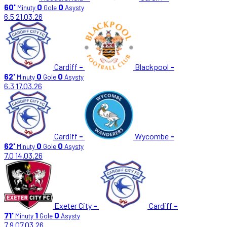
60'
0
0
Minuty
Gole
Asysty
6.5
21.03.26
Cardiff
-
Blackpool
-
62'
0
0
Minuty
Gole
Asysty
6.3
17.03.26
Cardiff
-
Wycombe
-
62'
0
0
Minuty
Gole
Asysty
7.0
14.03.26
Exeter City
-
Cardiff
-
71'
1
0
Minuty
Gole
Asysty
7.9
07.03.26