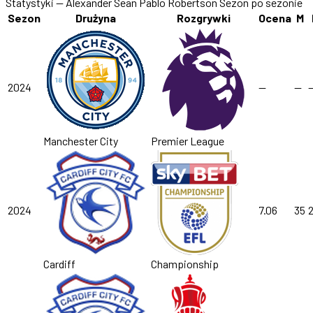
Statystyki — Alexander Sean Pablo Robertson
Sezon po sezonie
Sezon
Drużyna
Rozgrywki
Ocena
M
2024
—
—
Manchester City
Premier League
2024
7.06
35
2
Cardiff
Championship