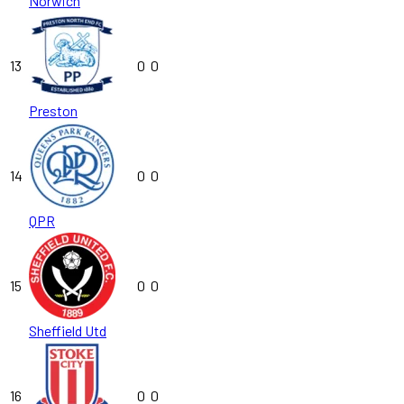
Norwich
13
0
0
Preston
14
0
0
QPR
15
0
0
Sheffield Utd
16
0
0