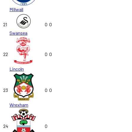
Millwall
21
0
0
Swansea
22
0
0
Lincoln
23
0
0
Wrexham
24
0