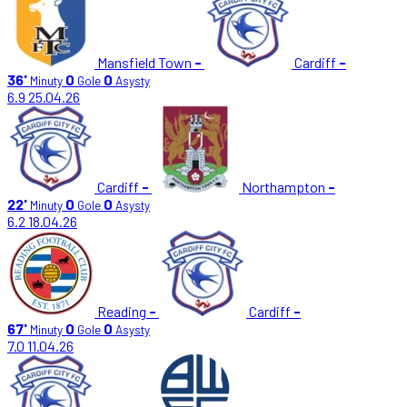
Mansfield Town
-
Cardiff
-
36'
0
0
Minuty
Gole
Asysty
6.9
25.04.26
Cardiff
-
Northampton
-
22'
0
0
Minuty
Gole
Asysty
6.2
18.04.26
Reading
-
Cardiff
-
67'
0
0
Minuty
Gole
Asysty
7.0
11.04.26