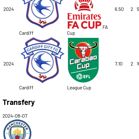
2024
6.50
2
5
FA
Cardiff
Cup
2024
7.10
2
1
Cardiff
League Cup
Transfery
2024-08-07