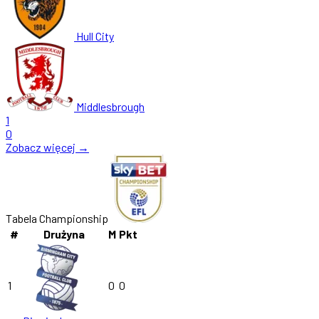
Hull City
Middlesbrough
1
0
Zobacz więcej →
Tabela Championship
#
Drużyna
M
Pkt
1
0
0