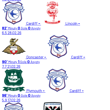
Cardiff
-
Lincoln
-
82'
0
0
Minuty
Gole
Asysty
6.5
28.02.26
Doncaster
-
Cardiff
-
90'
1
0
Minuty
Gole
Asysty
7.7
21.02.26
Plymouth
-
Cardiff
-
96'
0
0
Minuty
Gole
Asysty
5.9
17.02.26