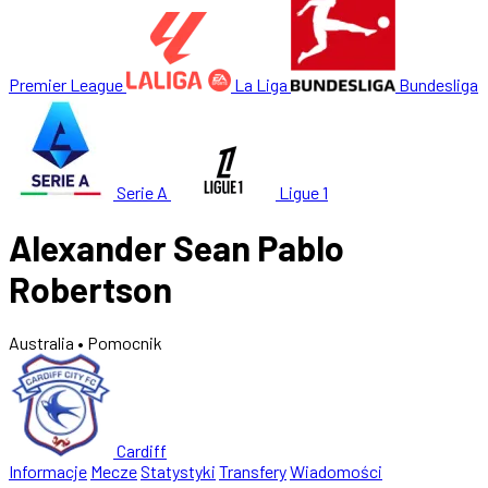
Premier League
La Liga
Bundesliga
Serie A
Ligue 1
Alexander Sean Pablo
Robertson
Australia
• Pomocnik
Cardiff
Informacje
Mecze
Statystyki
Transfery
Wiadomości