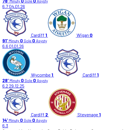
78'
0
0
Minuty
Gole
Asysty
6.7
04.01.26
Cardiff
1
Wigan
0
91'
0
0
Minuty
Gole
Asysty
6.6
01.01.26
Wycombe
1
Cardiff
1
28'
0
0
Minuty
Gole
Asysty
6.2
29.12.25
Cardiff
2
Stevenage
1
14'
0
0
Minuty
Gole
Asysty
6.3