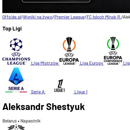
Offside.pl
/
Wyniki na żywo
/
Premier League
/
FC Isloch Minsk R.
/
Ale
Top Ligi
Liga Mistrzów
Liga Europy
Lig
Serie A
Ligue 1
Aleksandr Shestyuk
Belarus
• Napastnik