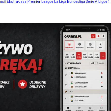
ncji
Ekstraklasa
Premier League
La Liga
Bundesliga
Serie A
Ligue 1