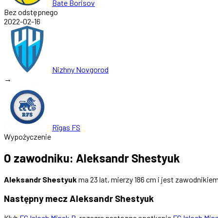
Bate Borisov
Bez odstępnego
2022-02-16
Nizhny Novgorod
→
Rīgas FS
Wypożyczenie
O zawodniku: Aleksandr Shestyuk
Aleksandr Shestyuk
ma 23 lat, mierzy 186 cm i jest zawodnikie
Następny mecz Aleksandr Shestyuk
Klub
FC Isloch Minsk R.
rozegra następne spotkanie
FC Isloch Min