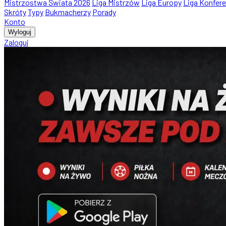
Mistrzostwa Świata 2026
Liga Mistrzów
Liga Europy
Liga Konfere
Skróty
Typy
Bukmacherzy
Porady
Konto
Wyloguj
Zaloguj