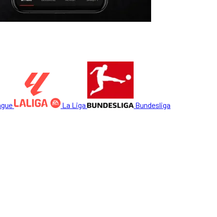
ague
La Liga
Bundesliga