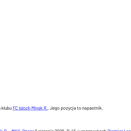
m klubu
FC Isloch Minsk R.
. Jego pozycja to napastnik.
sk R. - MKK-Dnepr
9 sierpnia 2026, 11:45 w rozgrywkach
Premier Le