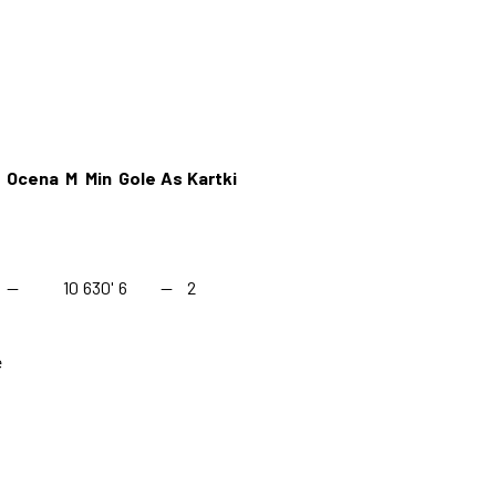
Ocena
M
Min
Gole
As
Kartki
—
10
630'
6
—
2
e