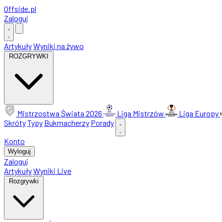
Offside
.
pl
Zaloguj
Artykuły
Wyniki na żywo
ROZGRYWKI
Mistrzostwa Świata 2026
Liga Mistrzów
Liga Europy
Skróty
Typy
Bukmacherzy
Porady
Konto
Wyloguj
Zaloguj
Artykuły
Wyniki Live
Rozgrywki