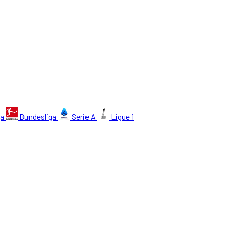
ga
Bundesliga
Serie A
Ligue 1