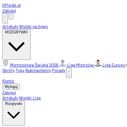
Offside
.
pl
Zaloguj
Artykuły
Wyniki na żywo
ROZGRYWKI
Mistrzostwa Świata 2026
Liga Mistrzów
Liga Europy
Skróty
Typy
Bukmacherzy
Porady
Konto
Wyloguj
Zaloguj
Artykuły
Wyniki Live
Rozgrywki