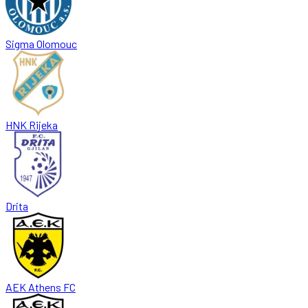
Sigma Olomouc
HNK Rijeka
Drita
AEK Athens FC