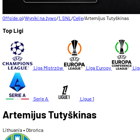
Offside.pl
/
Wyniki na żywo
/
1. SNL
/
Celje
/
Artemijus Tutyškinas
Top Ligi
Liga Mistrzów
Liga Europy
Lig
Serie A
Ligue 1
Artemijus Tutyškinas
Lithuania
• Obrońca