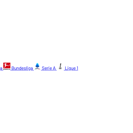
ga
Bundesliga
Serie A
Ligue 1