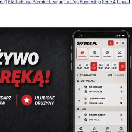
ncji
Ekstraklasa
Premier League
La Liga
Bundesliga
Serie A
Ligue 1