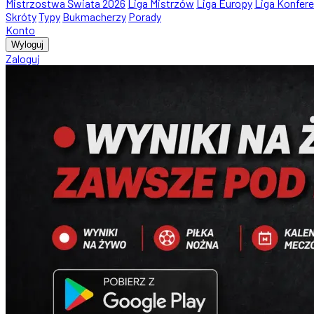
Mistrzostwa Świata 2026
Liga Mistrzów
Liga Europy
Liga Konfere
Skróty
Typy
Bukmacherzy
Porady
Konto
Wyloguj
Zaloguj