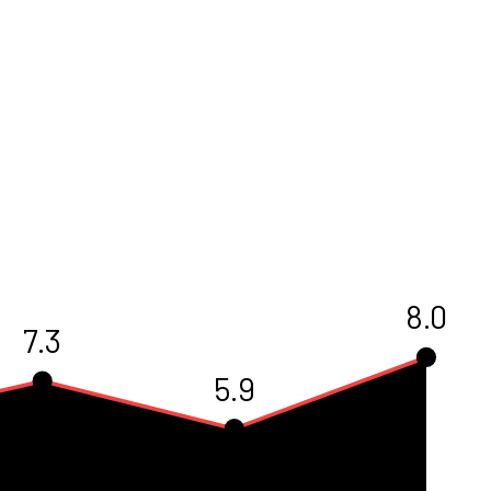
8.0
7.3
5.9