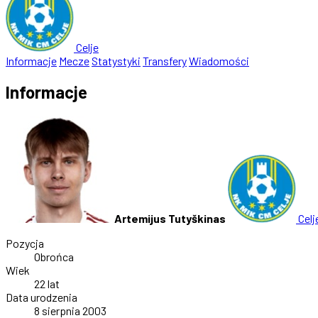
Celje
Informacje
Mecze
Statystyki
Transfery
Wiadomości
Informacje
Artemijus Tutyškinas
Celj
Pozycja
Obrońca
Wiek
22 lat
Data urodzenia
8 sierpnia 2003