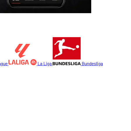
ague
La Liga
Bundesliga