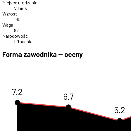
Miejsce urodzenia
Vilnius
Wzrost
190
Waga
82
Narodowość
Lithuania
Forma zawodnika — oceny
7.2
6.7
5.2