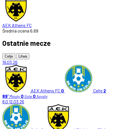
AEK Athens FC
Średnia ocena
6.69
Ostatnie mecze
Celje
Litwa
19.03.26
AEK Athens FC
0
Celje
2
89'
0
0
Minuty
Gole
Asysty
8.0
12.03.26