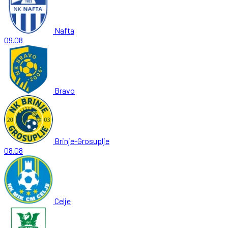
Nafta
09.08
Bravo
Brinje-Grosuplje
08.08
Celje