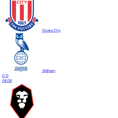
Stoke City
Oldham
0:0
08.08