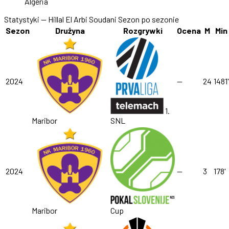
Algeria
Statystyki — Hillal El Arbi Soudani
Sezon po sezonie
Sezon
Drużyna
Rozgrywki
Ocena
M
Min
2024
—
24
1481'
1.
Maribor
SNL
2024
—
3
178'
Maribor
Cup