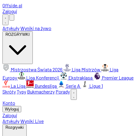
Offside
.
pl
Zaloguj
Artykuły
Wyniki na żywo
ROZGRYWKI
Mistrzostwa Świata 2026
Liga Mistrzów
Liga
Europy
Liga Konferencji
Ekstraklasa
Premier League
La Liga
Bundesliga
Serie A
Ligue 1
Skróty
Typy
Bukmacherzy
Porady
Konto
Wyloguj
Zaloguj
Artykuły
Wyniki Live
Rozgrywki