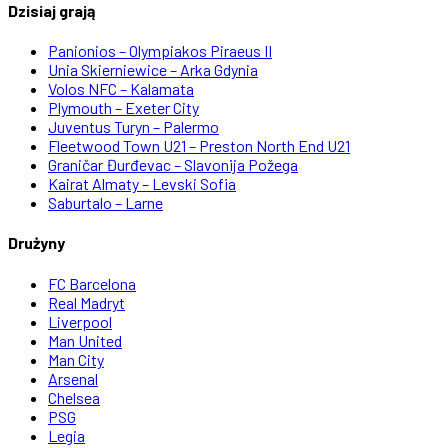
Dzisiaj grają
Panionios – Olympiakos Piraeus II
Unia Skierniewice – Arka Gdynia
Volos NFC – Kalamata
Plymouth – Exeter City
Juventus Turyn – Palermo
Fleetwood Town U21 – Preston North End U21
Graničar Đurđevac – Slavonija Požega
Kairat Almaty – Levski Sofia
Saburtalo – Larne
Drużyny
FC Barcelona
Real Madryt
Liverpool
Man United
Man City
Arsenal
Chelsea
PSG
Legia