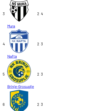
3
2
4
Mura
4
2
3
Nafta
5
2
3
Brinje-Grosuplje
6
2
3