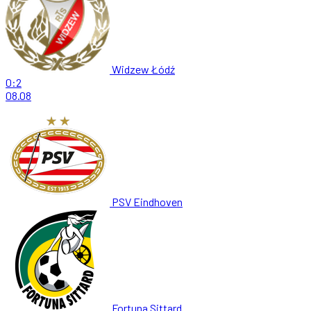
Widzew Łódź
0:2
08.08
PSV Eindhoven
Fortuna Sittard