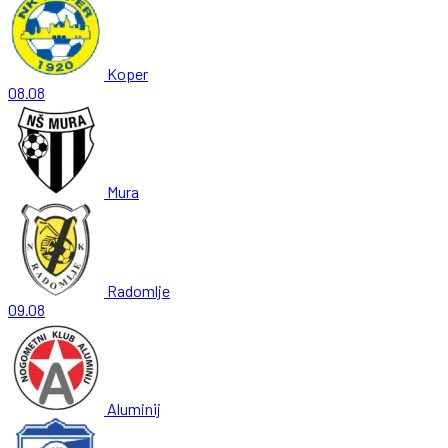
Koper
08.08
Mura
Radomlje
09.08
Aluminij