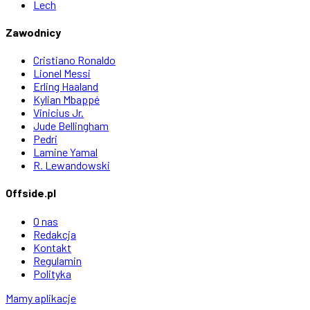
Lech
Zawodnicy
Cristiano Ronaldo
Lionel Messi
Erling Haaland
Kylian Mbappé
Vinicius Jr.
Jude Bellingham
Pedri
Lamine Yamal
R. Lewandowski
Offside.pl
O nas
Redakcja
Kontakt
Regulamin
Polityka
Mamy aplikacje