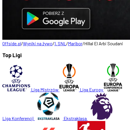
Offside.pl
/
Wyniki na żywo
/
1. SNL
/
Maribor
/
Hillal El Arbi Soudani
Top Ligi
Liga Mistrzów
Liga Europy
Liga Konferencji
Ekstraklasa