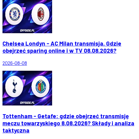
Chelsea Londyn - AC Milan transmisja. Gdzie
obejrzeć sparing online i w TV 08.08.2026?
2026-08-08
Tottenham - Getafe: gdzie obejrzeć transmisję
meczu towarzyskiego 8.08.2026? Składy i analiza
taktyczna