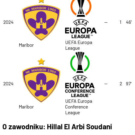
2024
—
1
46'
UEFA Europa
Maribor
League
2024
—
2
97'
UEFA Europa
Maribor
Conference
League
O zawodniku: Hillal El Arbi Soudani