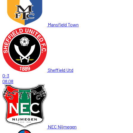
Mansfield Town
Sheffield Utd
0:3
08.08
NEC Nijmegen