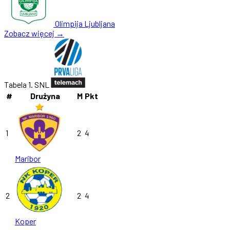
Olimpija Ljubljana
Zobacz więcej →
Tabela 1. SNL
#
Drużyna
M
Pkt
1
2
4
Maribor
2
2
4
Koper