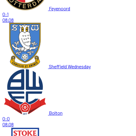
Feyenoord
0:1
08.08
Sheffield Wednesday
Bolton
0:0
08.08