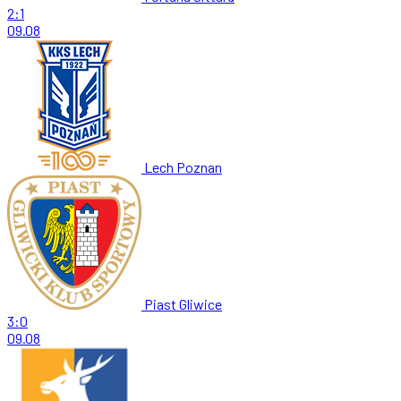
2:1
09.08
Lech Poznan
Piast Gliwice
3:0
09.08