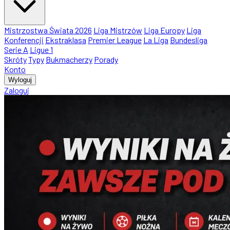
Mistrzostwa Świata 2026
Liga Mistrzów
Liga Europy
Liga
Konferencji
Ekstraklasa
Premier League
La Liga
Bundesliga
Serie A
Ligue 1
Skróty
Typy
Bukmacherzy
Porady
Konto
Wyloguj
Zaloguj