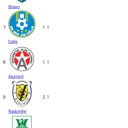
Bravo
7
1
1
Celje
8
1
1
Aluminij
9
2
1
Radomlje