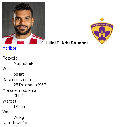
Hillal El Arbi Soudani
Maribor
Pozycja
Napastnik
Wiek
38 lat
Data urodzenia
25 listopada 1987
Miejsce urodzenia
Chlef
Wzrost
175 cm
Waga
74 kg
Narodowość