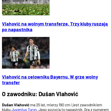
Vlahović na wolnym transferze. Trzy kluby ruszają
po napastnika
Vlahović na celowniku Bayernu. W grze wolny
transfer
O zawodniku: Dušan Vlahović
Dušan Vlahović
ma 25 lat, mierzy 190 cm i jest zawodnikiem
klubu
Juventus Turyn
. Jego pozycja to napastnik. Gra z numerem