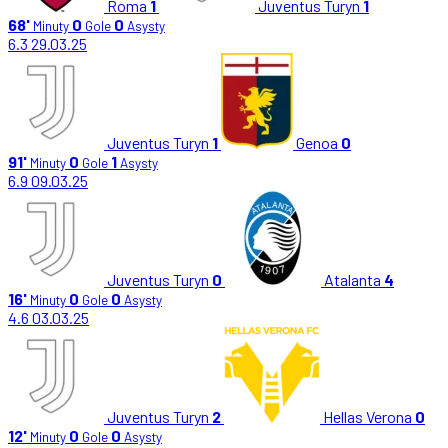
Roma
1
Juventus Turyn
1
68'
0
0
Minuty
Gole
Asysty
6.3
29.03.25
Juventus Turyn
1
Genoa
0
91'
0
1
Minuty
Gole
Asysty
6.9
09.03.25
Juventus Turyn
0
Atalanta
4
16'
0
0
Minuty
Gole
Asysty
4.6
03.03.25
Juventus Turyn
2
Hellas Verona
0
12'
0
0
Minuty
Gole
Asysty