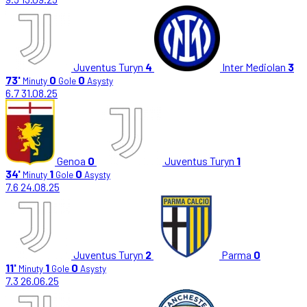
Juventus Turyn
4
Inter Mediolan
3
73'
0
0
Minuty
Gole
Asysty
6.7
31.08.25
Genoa
0
Juventus Turyn
1
34'
1
0
Minuty
Gole
Asysty
7.6
24.08.25
Juventus Turyn
2
Parma
0
11'
1
0
Minuty
Gole
Asysty
7.3
26.06.25