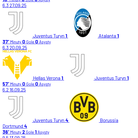
6.3
27.09.25
Juventus Turyn
1
Atalanta
1
37'
0
0
Minuty
Gole
Asysty
6.3
20.09.25
Hellas Verona
1
Juventus Turyn
1
57'
0
0
Minuty
Gole
Asysty
6.2
16.09.25
Juventus Turyn
4
Borussia
Dortmund
4
36'
2
1
Minuty
Gole
Asysty
9.5
13.09.25