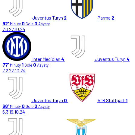
Juventus Turyn
2
Parma
2
92'
0
0
Minuty
Gole
Asysty
7.0
27.10.24
Inter Mediolan
4
Juventus Turyn
4
77'
1
0
Minuty
Gole
Asysty
7.2
22.10.24
Juventus Turyn
0
VfB Stuttgart
1
68'
0
0
Minuty
Gole
Asysty
6.3
19.10.24