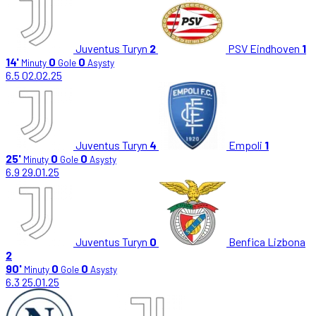
Juventus Turyn
2
PSV Eindhoven
1
14'
0
0
Minuty
Gole
Asysty
6.5
02.02.25
Juventus Turyn
4
Empoli
1
25'
0
0
Minuty
Gole
Asysty
6.9
29.01.25
Juventus Turyn
0
Benfica Lizbona
2
90'
0
0
Minuty
Gole
Asysty
6.3
25.01.25