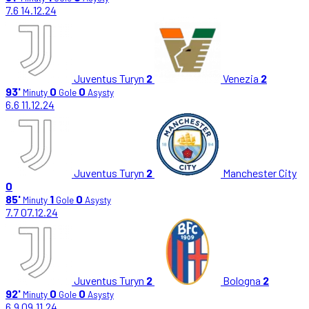
7.6
14.12.24
Juventus Turyn
2
Venezia
2
93'
0
0
Minuty
Gole
Asysty
6.6
11.12.24
Juventus Turyn
2
Manchester City
0
85'
1
0
Minuty
Gole
Asysty
7.7
07.12.24
Juventus Turyn
2
Bologna
2
92'
0
0
Minuty
Gole
Asysty
6.9
09.11.24