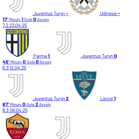
Juventus Turyn
-
Udinese
-
17'
1
0
Minuty
Gole
Asysty
7.2
23.04.25
Parma
1
Juventus Turyn
0
45'
0
0
Minuty
Gole
Asysty
6.3
12.04.25
Juventus Turyn
2
Lecce
1
67'
0
2
Minuty
Gole
Asysty
8.3
06.04.25