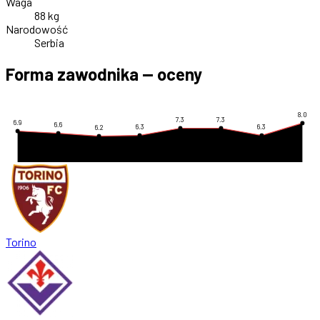
Waga
88 kg
Narodowość
Serbia
Forma zawodnika — oceny
8.0
7.3
7.3
6.9
6.6
6.3
6.3
6.2
Torino