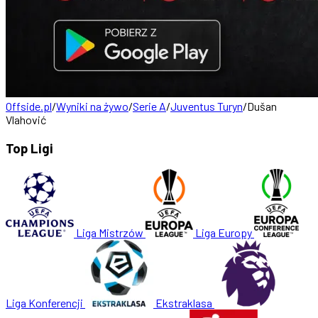
Offside.pl
/
Wyniki na żywo
/
Serie A
/
Juventus Turyn
/
Dušan
Vlahović
Top Ligi
Liga Mistrzów
Liga Europy
Liga Konferencji
Ekstraklasa