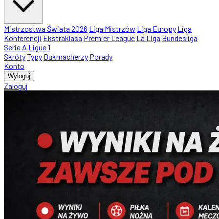
Mistrzostwa Świata 2026
Liga Mistrzów
Liga Europy
Liga
Konferencji
Ekstraklasa
Premier League
La Liga
Bundesliga
Serie A
Ligue 1
Skróty
Typy
Bukmacherzy
Porady
Konto
Wyloguj
Zaloguj