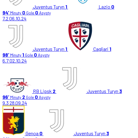
Juventus Turyn
1
Lazio
0
94'
0
0
Minuty
Gole
Asysty
7.2
06.10.24
Juventus Turyn
1
Cagliari
1
98'
1
0
Minuty
Gole
Asysty
6.7
02.10.24
RB Lipsk
2
Juventus Turyn
3
96'
2
0
Minuty
Gole
Asysty
9.3
28.09.24
Genoa
0
Juventus Turyn
3