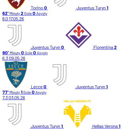
Torino
0
Juventus Turyn
1
62'
2
0
Minuty
Gole
Asysty
8.0
17.05.26
Juventus Turyn
0
Fiorentina
2
90'
0
0
Minuty
Gole
Asysty
6.3
09.05.26
Lecce
0
Juventus Turyn
1
77'
1
0
Minuty
Gole
Asysty
7.3
03.05.26
Juventus Turyn
1
Hellas Verona
1