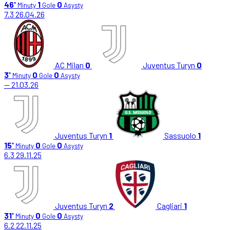
46'
1
0
Minuty
Gole
Asysty
7.3
26.04.26
AC Milan
0
Juventus Turyn
0
3'
0
0
Minuty
Gole
Asysty
—
21.03.26
Juventus Turyn
1
Sassuolo
1
15'
0
0
Minuty
Gole
Asysty
6.3
29.11.25
Juventus Turyn
2
Cagliari
1
31'
0
0
Minuty
Gole
Asysty
6.2
22.11.25