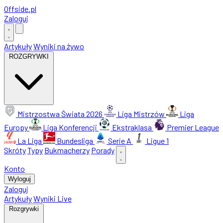
Offside
.
pl
Zaloguj
Artykuły
Wyniki na żywo
ROZGRYWKI
Mistrzostwa Świata 2026
Liga Mistrzów
Liga
Europy
Liga Konferencji
Ekstraklasa
Premier League
La Liga
Bundesliga
Serie A
Ligue 1
Skróty
Typy
Bukmacherzy
Porady
Konto
Wyloguj
Zaloguj
Artykuły
Wyniki Live
Rozgrywki