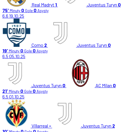
Real Madryt
1
Juventus Turyn
0
75'
0
0
Minuty
Gole
Asysty
6.6
19.10.25
Como
2
Juventus Turyn
0
19'
0
0
Minuty
Gole
Asysty
6.5
05.10.25
Juventus Turyn
0
AC Milan
0
21'
0
0
Minuty
Gole
Asysty
6.5
01.10.25
Villarreal
-
Juventus Turyn
2
10'
0
0
Minuty
Gole
Asysty