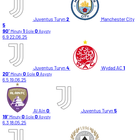
Juventus Turyn
2
Manchester City
5
90'
1
0
Minuty
Gole
Asysty
6.9
22.06.25
Juventus Turyn
4
Wydad AC
1
20'
0
0
Minuty
Gole
Asysty
6.5
19.06.25
Al Ain
0
Juventus Turyn
5
19'
0
0
Minuty
Gole
Asysty
6.3
18.05.25