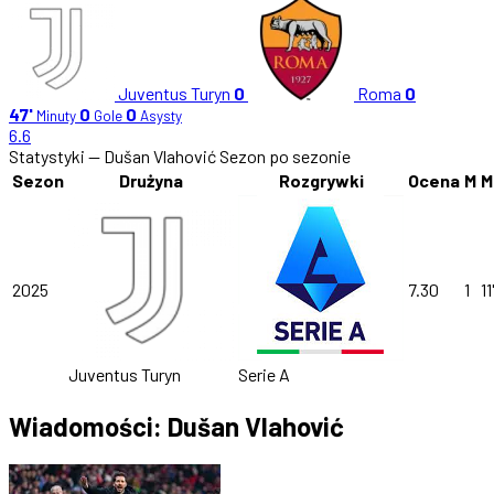
Juventus Turyn
0
Roma
0
47'
0
0
Minuty
Gole
Asysty
6.6
Statystyki — Dušan Vlahović
Sezon po sezonie
Sezon
Drużyna
Rozgrywki
Ocena
M
M
2025
7.30
1
11
Juventus Turyn
Serie A
Wiadomości: Dušan Vlahović