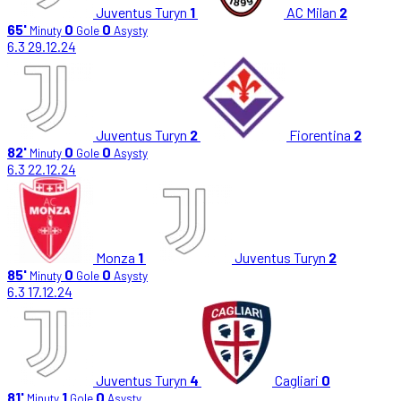
Juventus Turyn
1
AC Milan
2
65'
0
0
Minuty
Gole
Asysty
6.3
29.12.24
Juventus Turyn
2
Fiorentina
2
82'
0
0
Minuty
Gole
Asysty
6.3
22.12.24
Monza
1
Juventus Turyn
2
85'
0
0
Minuty
Gole
Asysty
6.3
17.12.24
Juventus Turyn
4
Cagliari
0
81'
1
0
Minuty
Gole
Asysty