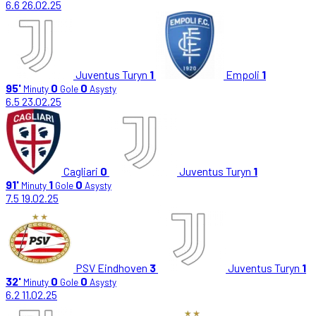
6.6
26.02.25
Juventus Turyn
1
Empoli
1
95'
0
0
Minuty
Gole
Asysty
6.5
23.02.25
Cagliari
0
Juventus Turyn
1
91'
1
0
Minuty
Gole
Asysty
7.5
19.02.25
PSV Eindhoven
3
Juventus Turyn
1
32'
0
0
Minuty
Gole
Asysty
6.2
11.02.25