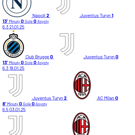
Napoli
2
Juventus Turyn
1
13'
0
0
Minuty
Gole
Asysty
6.3
21.01.25
Club Brugge
0
Juventus Turyn
0
13'
0
0
Minuty
Gole
Asysty
6.3
18.01.25
Juventus Turyn
2
AC Milan
0
8'
0
0
Minuty
Gole
Asysty
6.5
03.01.25