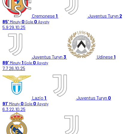
Cremonese
1
Juventus Turyn
2
85'
0
0
Minuty
Gole
Asysty
5.9
29.10.25
Juventus Turyn
3
Udinese
1
89'
1
0
Minuty
Gole
Asysty
7.7
26.10.25
Lazio
1
Juventus Turyn
0
91'
0
0
Minuty
Gole
Asysty
6.3
22.10.25