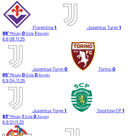
Fiorentina
1
Juventus Turyn
1
88'
0
1
Minuty
Gole
Asysty
6.6
08.11.25
Juventus Turyn
0
Torino
0
65'
0
0
Minuty
Gole
Asysty
6.9
04.11.25
Juventus Turyn
1
Sporting CP
1
83'
1
0
Minuty
Gole
Asysty
6.9
01.11.25