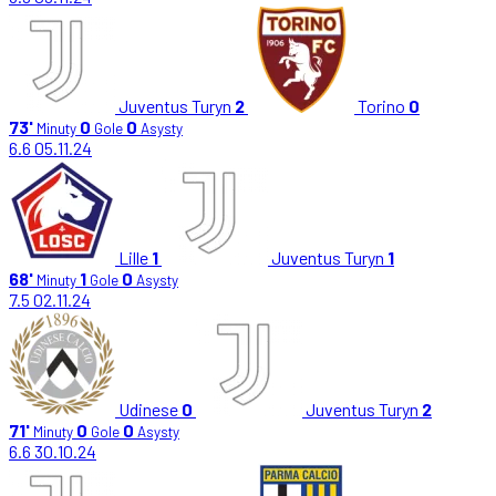
Juventus Turyn
2
Torino
0
73'
0
0
Minuty
Gole
Asysty
6.6
05.11.24
Lille
1
Juventus Turyn
1
68'
1
0
Minuty
Gole
Asysty
7.5
02.11.24
Udinese
0
Juventus Turyn
2
71'
0
0
Minuty
Gole
Asysty
6.6
30.10.24