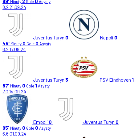
89'
2
0
Minuty
Gole
Asysty
8.2
21.09.24
Juventus Turyn
0
Napoli
0
45'
0
0
Minuty
Gole
Asysty
6.2
17.09.24
Juventus Turyn
3
PSV Eindhoven
1
87'
0
1
Minuty
Gole
Asysty
7.0
14.09.24
Empoli
0
Juventus Turyn
0
95'
0
0
Minuty
Gole
Asysty
6.6
01.09.24