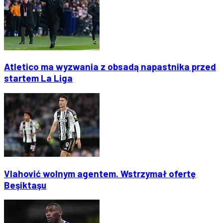
Atletico ma wyzwania z obsadą napastnika przed
startem La Liga
Vlahović wolnym agentem. Wstrzymał ofertę
Beşiktaşu