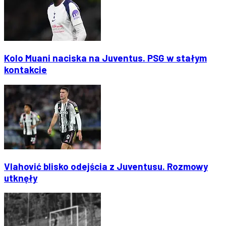
Kolo Muani naciska na Juventus. PSG w stałym
kontakcie
Vlahović blisko odejścia z Juventusu. Rozmowy
utknęły