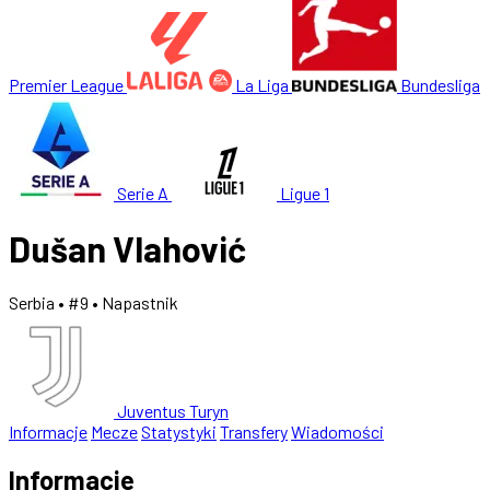
Premier League
La Liga
Bundesliga
Serie A
Ligue 1
Dušan Vlahović
Serbia
• #9
• Napastnik
Juventus Turyn
Informacje
Mecze
Statystyki
Transfery
Wiadomości
Informacje