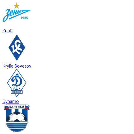
Zenit
Krylia Sovetov
Dynamo