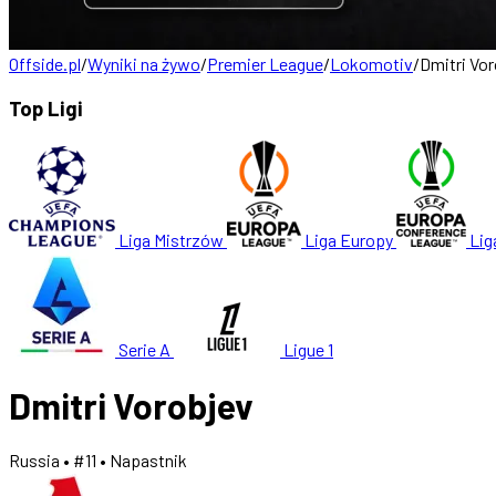
Offside.pl
/
Wyniki na żywo
/
Premier League
/
Lokomotiv
/
Dmitri Vo
Top Ligi
Liga Mistrzów
Liga Europy
Lig
Serie A
Ligue 1
Dmitri Vorobjev
Russia
• #11
• Napastnik