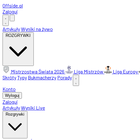
Offside
.
pl
Zaloguj
Artykuły
Wyniki na żywo
ROZGRYWKI
Mistrzostwa Świata 2026
Liga Mistrzów
Liga Europy
Skróty
Typy
Bukmacherzy
Porady
Konto
Wyloguj
Zaloguj
Artykuły
Wyniki Live
Rozgrywki