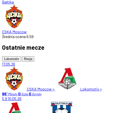
Baltika
CSKA Moscow
Średnia ocena
6.59
Ostatnie mecze
Lokomotiv
Rosja
17.05.26
CSKA Moscow
-
Lokomotiv
-
86'
0
0
Minuty
Gole
Asysty
5.9
10.05.26