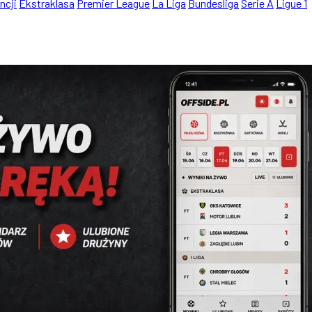
ncji
Ekstraklasa
Premier League
La Liga
Bundesliga
Serie A
Ligue 1