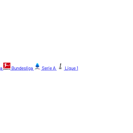
ga
Bundesliga
Serie A
Ligue 1