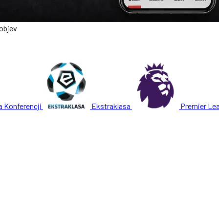
robjev
a Konferencji
Ekstraklasa
Premier Le