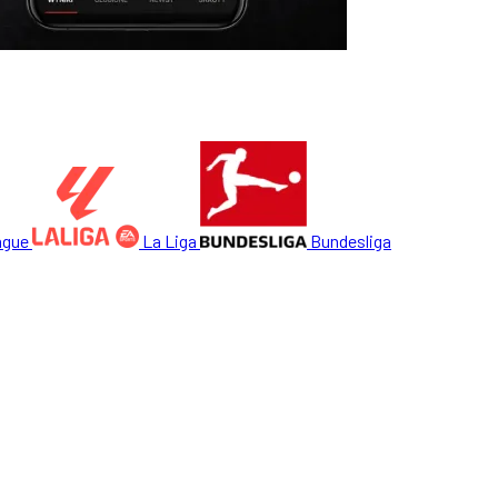
ague
La Liga
Bundesliga