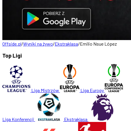
Offside.pl
/
Wyniki na żywo
/
Ekstraklasa
/
Emilio Nsue López
Top Ligi
Liga Mistrzów
Liga Europy
Liga Konferencji
Ekstraklasa