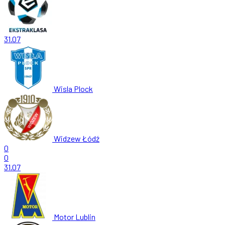
31.07
Wisla Plock
Widzew Łódź
0
0
31.07
Motor Lublin