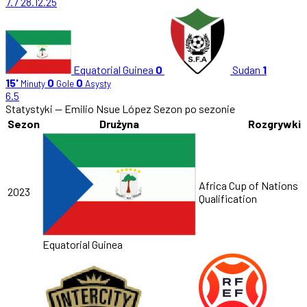
7.7
28.12.25
Equatorial Guinea
0
Sudan
1
15'
0
0
Minuty
Gole
Asysty
6.5
Statystyki — Emilio Nsue López
Sezon po sezonie
Sezon
Drużyna
Rozgrywki
Africa Cup of Nations
2023
Qualification
Equatorial Guinea