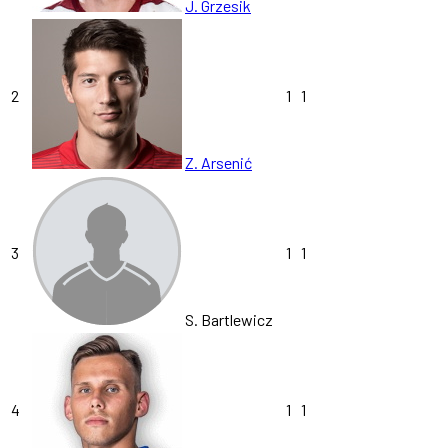
J. Grzesik
2
1
1
Z. Arsenić
3
1
1
S. Bartlewicz
4
1
1