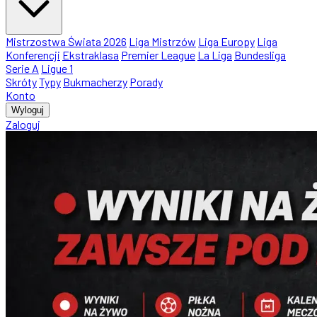
Mistrzostwa Świata 2026
Liga Mistrzów
Liga Europy
Liga
Konferencji
Ekstraklasa
Premier League
La Liga
Bundesliga
Serie A
Ligue 1
Skróty
Typy
Bukmacherzy
Porady
Konto
Wyloguj
Zaloguj