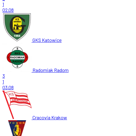
1
02.08
GKS Katowice
Radomiak Radom
3
1
03.08
Cracovia Krakow