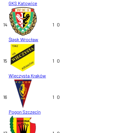
GKS Katowice
14
1
0
Śląsk Wrocław
15
1
0
Wieczysta Kraków
16
1
0
Pogon Szczecin