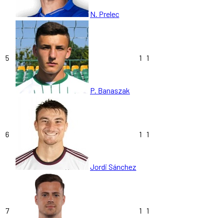
N. Prelec
5
1
1
P. Banaszak
6
1
1
Jordi Sánchez
7
1
1