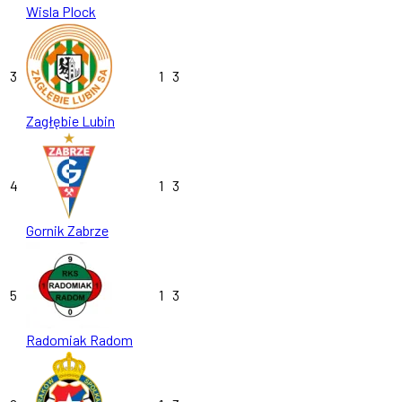
Wisla Plock
3
1
3
Zagłębie Lubin
4
1
3
Gornik Zabrze
5
1
3
Radomiak Radom