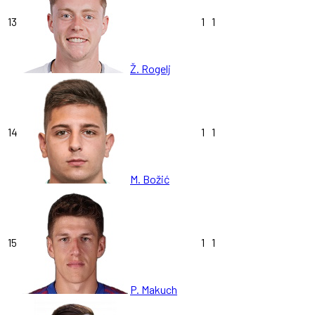
13
1
1
Ž. Rogelj
14
1
1
M. Božić
15
1
1
P. Makuch