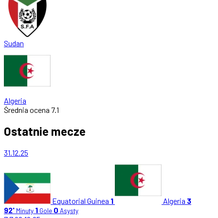
Sudan
Algeria
Średnia ocena
7.1
Ostatnie mecze
31.12.25
Equatorial Guinea
1
Algeria
3
92'
1
0
Minuty
Gole
Asysty