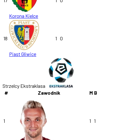
17
1
0
Korona Kielce
18
1
0
Piast Gliwice
Strzelcy Ekstraklasa
#
Zawodnik
M
B
1
1
1