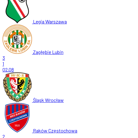
Legia Warszawa
Zagłębie Lubin
3
1
02.08
Śląsk Wrocław
Raków Częstochowa
2