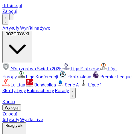
Offside
.
pl
Zaloguj
Artykuły
Wyniki na żywo
ROZGRYWKI
Mistrzostwa Świata 2026
Liga Mistrzów
Liga
Europy
Liga Konferencji
Ekstraklasa
Premier League
La Liga
Bundesliga
Serie A
Ligue 1
Skróty
Typy
Bukmacherzy
Porady
Konto
Wyloguj
Zaloguj
Artykuły
Wyniki Live
Rozgrywki