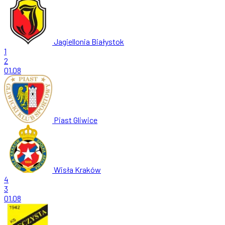
Jagiellonia Białystok
1
2
01.08
Piast Gliwice
Wisła Kraków
4
3
01.08