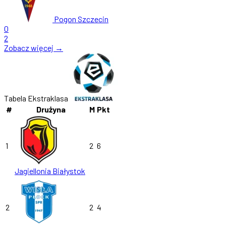
Pogon Szczecin
0
2
Zobacz więcej →
Tabela Ekstraklasa
#
Drużyna
M
Pkt
1
2
6
Jagiellonia Białystok
2
2
4