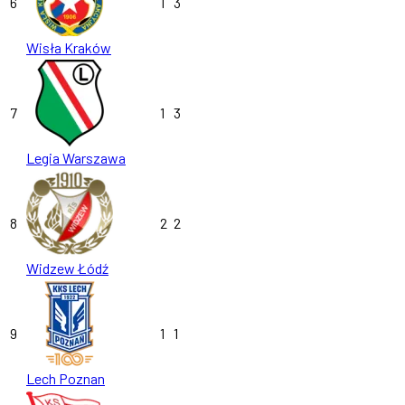
6
1
3
Wisła Kraków
7
1
3
Legia Warszawa
8
2
2
Widzew Łódź
9
1
1
Lech Poznan