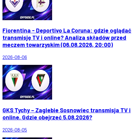
Fiorentina - Deportivo La Coruna: gdzie oglądać
transmisję TV i online? Analiza składów przed
meczem towarzyskim (06.08.2026, 20:00)
2026-08-06
GKS Tychy – Zaglebie Sosnowiec transmisja TV i
online. Gdzie obejrzeć 5.08.2026?
2026-08-05