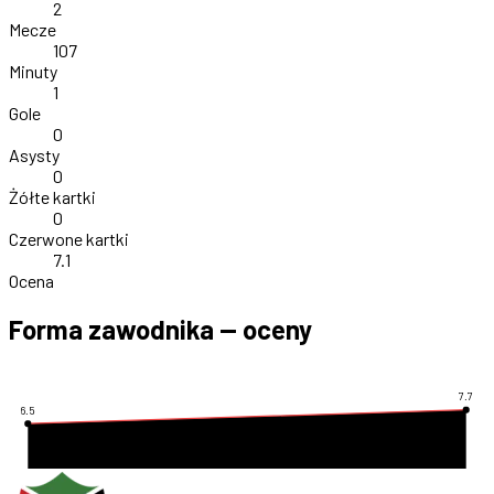
2
Mecze
107
Minuty
1
Gole
0
Asysty
0
Żółte kartki
0
Czerwone kartki
7.1
Ocena
Forma zawodnika — oceny
7.7
6.5