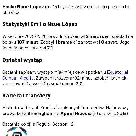
Emilio Nsue López
ma 35 lat, mierzy 182 cm . Jego pozycja to
obrońca.
Statystyki Emilio Nsue López
W sezonie 2025/2026 zawodnik rozegrał
2 meczów
i spędził na
boisku
107 minut
. Zdobył
1 bramek
i zanotował
0 asyst
. Jego
średnia ocena wynosi
7.1
.
Ostatni występ
Ostatni zapisany występ miał miejsce w spotkaniu
Equatorial
Guinea - Algeria
. Zawodnik rozegrał 92 minut, zdobył 1 bramek i
zanotował 0 asyst. Otrzymał ocenę
7.7
.
Kariera i transfery
Historia kariery obejmuje 3 zapisanych transferów. Najnowszy
prowadził z
Birmingham
do
Apoel Nicosia
(10 stycznia 2018).
Ostatnia kolejka
Regular Season - 2