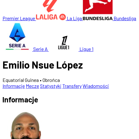
Premier League
La Liga
Bundesliga
Serie A
Ligue 1
Emilio Nsue López
Equatorial Guinea
• Obrońca
Informacje
Mecze
Statystyki
Transfery
Wiadomości
Informacje