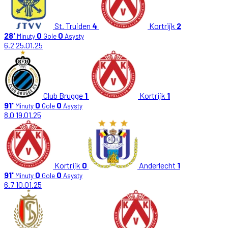
St. Truiden
4
Kortrijk
2
28'
0
0
Minuty
Gole
Asysty
6.2
25.01.25
Club Brugge
1
Kortrijk
1
91'
0
0
Minuty
Gole
Asysty
8.0
19.01.25
Kortrijk
0
Anderlecht
1
91'
0
0
Minuty
Gole
Asysty
6.7
10.01.25