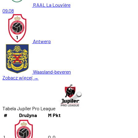
RAAL La Louvière
09.08
Antwerp
Waasland-beveren
Zobacz więcej →
Tabela Jupiler Pro League
#
Drużyna
M
Pkt
1
0
0