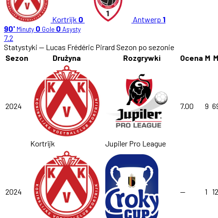
Kortrijk
0
Antwerp
1
90'
0
0
Minuty
Gole
Asysty
7.2
Statystyki — Lucas Frédéric Pirard
Sezon po sezonie
Sezon
Drużyna
Rozgrywki
Ocena
M
M
2024
7.00
9
6
Kortrijk
Jupiler Pro League
2024
—
1
1