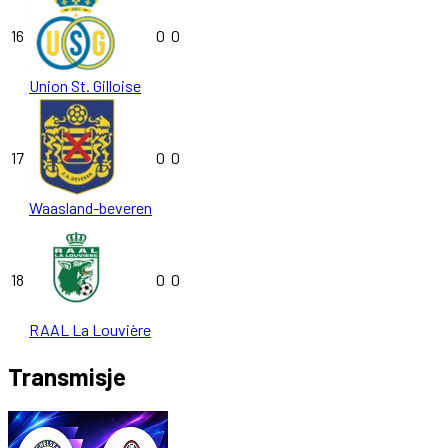
16
0
0
Union St. Gilloise
17
0
0
Waasland-beveren
18
0
0
RAAL La Louvière
Transmisje