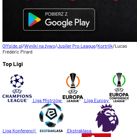
Offside.pl
/
Wyniki na żywo
/
Jupiler Pro League
/
Kortrijk
/
Lucas
Frédéric Pirard
Top Ligi
Liga Mistrzów
Liga Europy
Liga Konferencji
Ekstraklasa