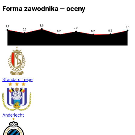
Forma zawodnika — oceny
8.0
7.7
7.5
7.2
6.7
6.3
6.2
6.2
Standard Liege
Anderlecht