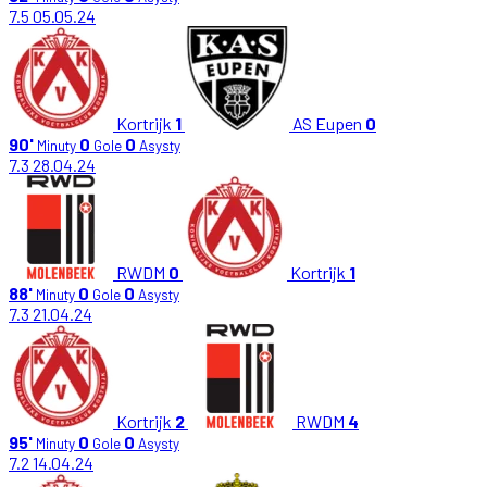
7.5
05.05.24
Kortrijk
1
AS Eupen
0
90'
0
0
Minuty
Gole
Asysty
7.3
28.04.24
RWDM
0
Kortrijk
1
88'
0
0
Minuty
Gole
Asysty
7.3
21.04.24
Kortrijk
2
RWDM
4
95'
0
0
Minuty
Gole
Asysty
7.2
14.04.24