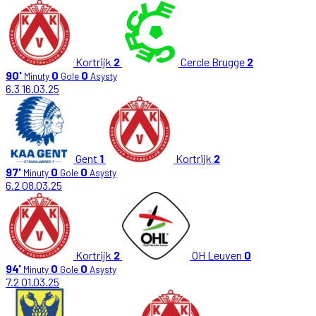
Kortrijk
2
Cercle Brugge
2
90'
0
0
Minuty
Gole
Asysty
6.3
16.03.25
Gent
1
Kortrijk
2
97'
0
0
Minuty
Gole
Asysty
6.2
08.03.25
Kortrijk
2
OH Leuven
0
94'
0
0
Minuty
Gole
Asysty
7.2
01.03.25