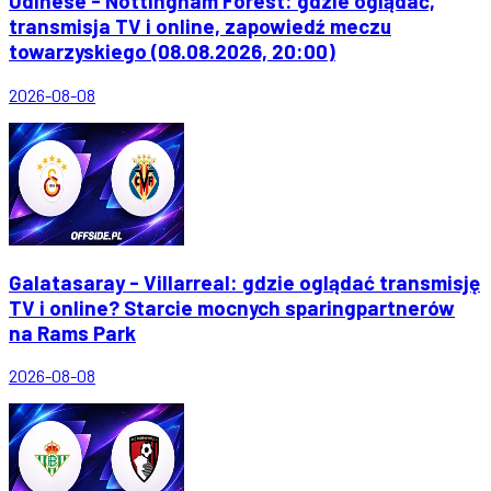
Udinese - Nottingham Forest: gdzie oglądać,
transmisja TV i online, zapowiedź meczu
towarzyskiego (08.08.2026, 20:00)
2026-08-08
Galatasaray - Villarreal: gdzie oglądać transmisję
TV i online? Starcie mocnych sparingpartnerów
na Rams Park
2026-08-08