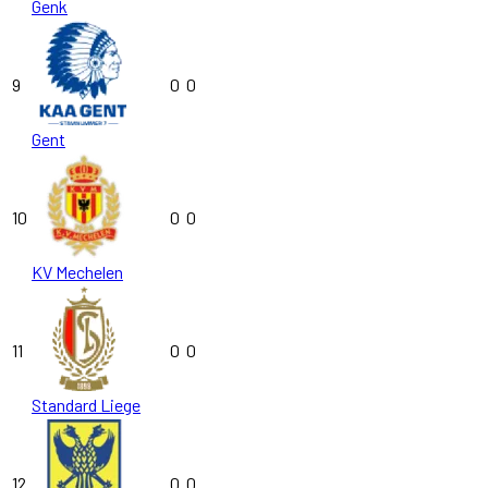
Genk
9
0
0
Gent
10
0
0
KV Mechelen
11
0
0
Standard Liege
12
0
0