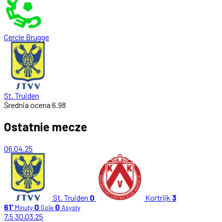
Cercle Brugge
St. Truiden
Średnia ocena
6.98
Ostatnie mecze
06.04.25
St. Truiden
0
Kortrijk
3
61'
0
0
Minuty
Gole
Asysty
7.5
30.03.25