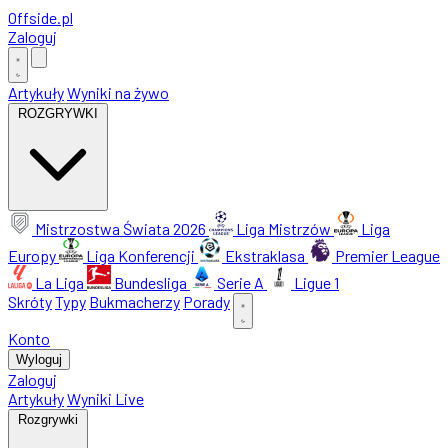
Offside
.
pl
Zaloguj
Artykuły
Wyniki na żywo
ROZGRYWKI
Mistrzostwa Świata 2026
Liga Mistrzów
Liga
Europy
Liga Konferencji
Ekstraklasa
Premier League
La Liga
Bundesliga
Serie A
Ligue 1
Skróty
Typy
Bukmacherzy
Porady
Konto
Wyloguj
Zaloguj
Artykuły
Wyniki Live
Rozgrywki