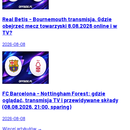
Real Betis - Bournemouth transmisja. Gdzie
obejrzeć mecz towarzyski 8.08.2026 online i w
TV?
2026-08-08
FC Barcelona - Nottingham Forest: gdzie
oglądać, transmisja TV i przewidywane składy
(08.08.2026, 21:00, sparing)
2026-08-08
Więcej artykułów →