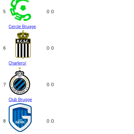
5
0
0
Cercle Brugge
6
0
0
Charleroi
7
0
0
Club Brugge
8
0
0