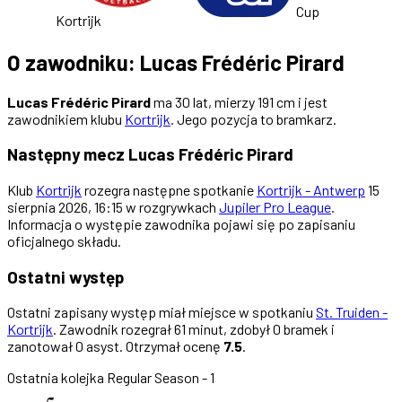
Cup
Kortrijk
O zawodniku: Lucas Frédéric Pirard
Lucas Frédéric Pirard
ma 30 lat, mierzy 191 cm i jest
zawodnikiem klubu
Kortrijk
. Jego pozycja to bramkarz.
Następny mecz Lucas Frédéric Pirard
Klub
Kortrijk
rozegra następne spotkanie
Kortrijk - Antwerp
15
sierpnia 2026, 16:15 w rozgrywkach
Jupiler Pro League
.
Informacja o występie zawodnika pojawi się po zapisaniu
oficjalnego składu.
Ostatni występ
Ostatni zapisany występ miał miejsce w spotkaniu
St. Truiden -
Kortrijk
. Zawodnik rozegrał 61 minut, zdobył 0 bramek i
zanotował 0 asyst. Otrzymał ocenę
7.5
.
Ostatnia kolejka
Regular Season - 1