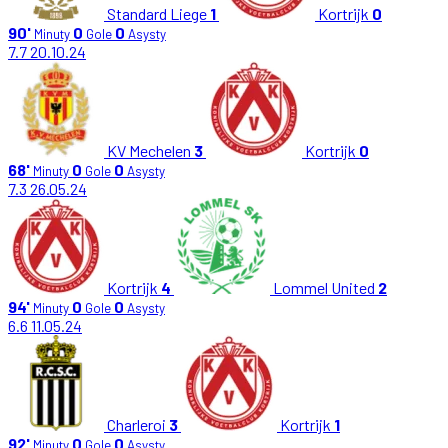
Standard Liege
1
Kortrijk
0
90'
0
0
Minuty
Gole
Asysty
7.7
20.10.24
KV Mechelen
3
Kortrijk
0
68'
0
0
Minuty
Gole
Asysty
7.3
26.05.24
Kortrijk
4
Lommel United
2
94'
0
0
Minuty
Gole
Asysty
6.6
11.05.24
Charleroi
3
Kortrijk
1
92'
0
0
Minuty
Gole
Asysty