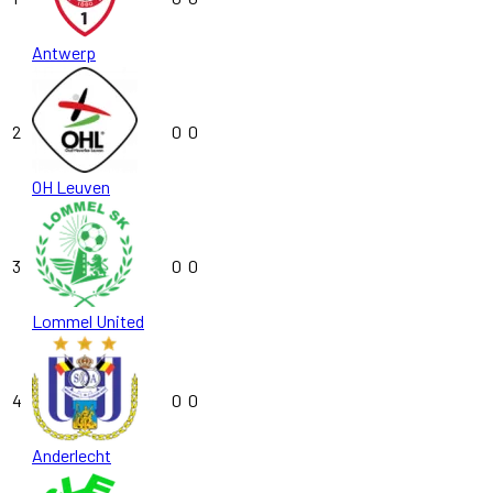
Antwerp
2
0
0
OH Leuven
3
0
0
Lommel United
4
0
0
Anderlecht