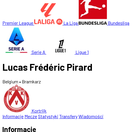
Premier League
La Liga
Bundesliga
Serie A
Ligue 1
Lucas Frédéric Pirard
Belgium
• Bramkarz
Kortrijk
Informacje
Mecze
Statystyki
Transfery
Wiadomości
Informacje