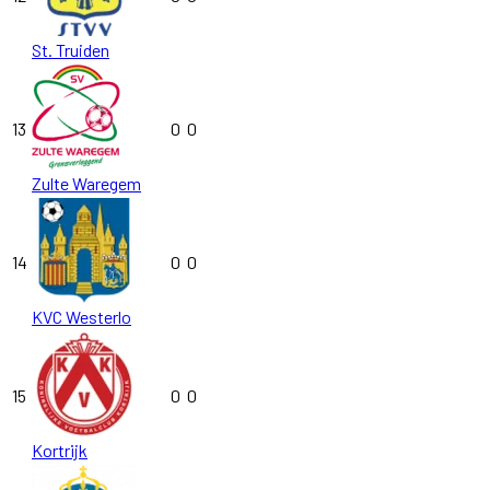
St. Truiden
13
0
0
Zulte Waregem
14
0
0
KVC Westerlo
15
0
0
Kortrijk