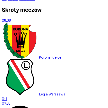
Skróty meczów
08.08
Korona Kielce
Legia Warszawa
0:1
07.08