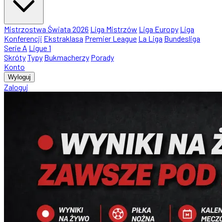
Mistrzostwa Świata 2026
Liga Mistrzów
Liga Europy
Liga
Konferencji
Ekstraklasa
Premier League
La Liga
Bundesliga
Serie A
Ligue 1
Skróty
Typy
Bukmacherzy
Porady
Konto
Wyloguj
Zaloguj