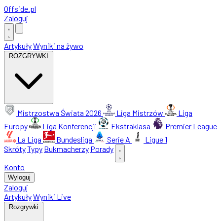
Offside
.
pl
Zaloguj
Artykuły
Wyniki na żywo
ROZGRYWKI
Mistrzostwa Świata 2026
Liga Mistrzów
Liga
Europy
Liga Konferencji
Ekstraklasa
Premier League
La Liga
Bundesliga
Serie A
Ligue 1
Skróty
Typy
Bukmacherzy
Porady
Konto
Wyloguj
Zaloguj
Artykuły
Wyniki Live
Rozgrywki