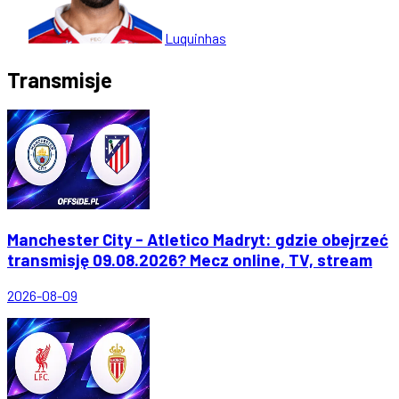
Luquinhas
Transmisje
Manchester City - Atletico Madryt: gdzie obejrzeć
transmisję 09.08.2026? Mecz online, TV, stream
2026-08-09