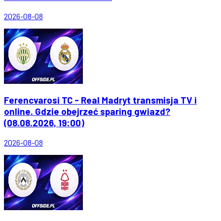
2026-08-08
Ferencvarosi TC - Real Madryt transmisja TV i
online. Gdzie obejrzeć sparing gwiazd?
(08.08.2026, 19:00)
2026-08-08