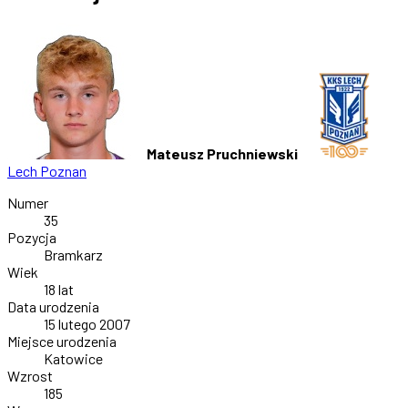
Mateusz Pruchniewski
Lech Poznan
Numer
35
Pozycja
Bramkarz
Wiek
18 lat
Data urodzenia
15 lutego 2007
Miejsce urodzenia
Katowice
Wzrost
185