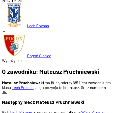
2024-06-20
Lech Poznan
→
Pogoń Siedlce
Wypożyczenie
O zawodniku: Mateusz Pruchniewski
Mateusz Pruchniewski
ma 18 lat, mierzy 185 i jest zawodnikiem
klubu
Lech Poznan
. Jego pozycja to bramkarz. Gra z numerem
35.
Następny mecz Mateusz Pruchniewski
Klub
Lech Poznan
rozegra następne spotkanie
Wisla Plock -