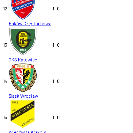
12
1
0
Raków Częstochowa
13
1
0
GKS Katowice
14
1
0
Śląsk Wrocław
15
1
0
Wieczysta Kraków