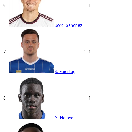
6
1
1
Jordi Sánchez
7
1
1
S. Feiertag
8
1
1
M. Ndiaye