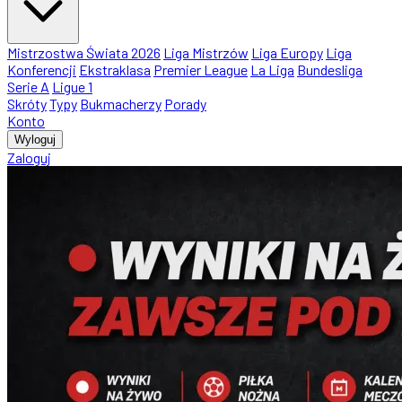
Mistrzostwa Świata 2026
Liga Mistrzów
Liga Europy
Liga
Konferencji
Ekstraklasa
Premier League
La Liga
Bundesliga
Serie A
Ligue 1
Skróty
Typy
Bukmacherzy
Porady
Konto
Wyloguj
Zaloguj