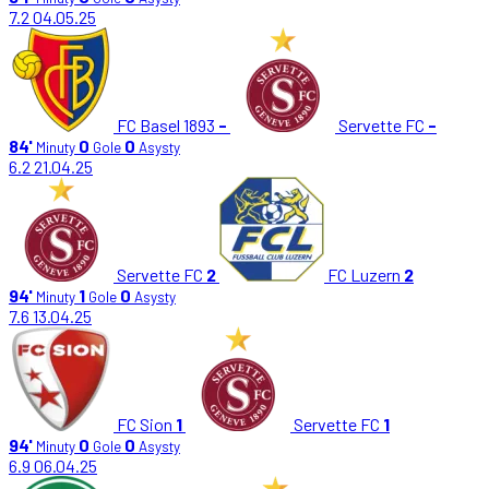
7.2
04.05.25
FC Basel 1893
-
Servette FC
-
84'
0
0
Minuty
Gole
Asysty
6.2
21.04.25
Servette FC
2
FC Luzern
2
94'
1
0
Minuty
Gole
Asysty
7.6
13.04.25
FC Sion
1
Servette FC
1
94'
0
0
Minuty
Gole
Asysty
6.9
06.04.25