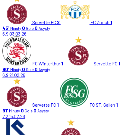
Servette FC
2
FC Zurich
1
45'
0
0
Minuty
Gole
Asysty
6.9
03.03.26
FC Winterthur
1
Servette FC
1
90'
0
0
Minuty
Gole
Asysty
6.9
21.02.26
Servette FC
1
FC ST. Gallen
1
91'
0
0
Minuty
Gole
Asysty
7.2
15.02.26