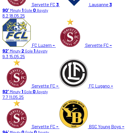
Servette FC
3
Lausanne
3
90'
1
0
Minuty
Gole
Asysty
8.2
18.05.25
FC Luzern
-
Servette FC
-
92'
2
1
Minuty
Gole
Asysty
9.3
15.05.25
Servette FC
-
FC Lugano
-
92'
1
0
Minuty
Gole
Asysty
7.7
11.05.25
Servette FC
-
BSC Young Boys
-
94'
0
0
Minuty
Gole
Asysty