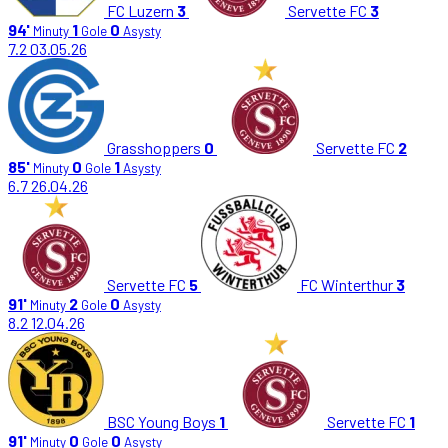
FC Luzern
3
Servette FC
3
94'
1
0
Minuty
Gole
Asysty
7.2
03.05.26
Grasshoppers
0
Servette FC
2
85'
0
1
Minuty
Gole
Asysty
6.7
26.04.26
Servette FC
5
FC Winterthur
3
91'
2
0
Minuty
Gole
Asysty
8.2
12.04.26
BSC Young Boys
1
Servette FC
1
91'
0
0
Minuty
Gole
Asysty