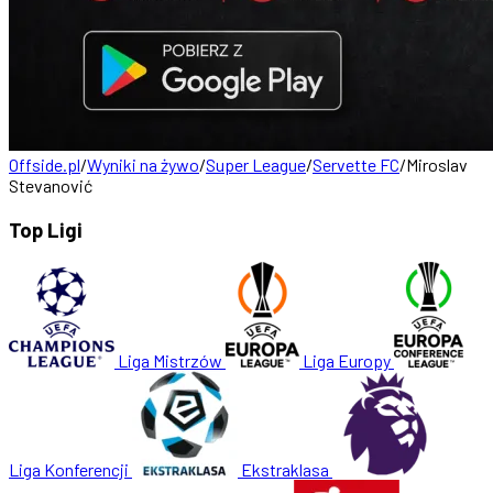
Offside.pl
/
Wyniki na żywo
/
Super League
/
Servette FC
/
Miroslav
Stevanović
Top Ligi
Liga Mistrzów
Liga Europy
Liga Konferencji
Ekstraklasa