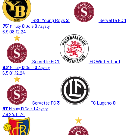
BSC Young Boys
2
Servette FC
1
75'
0
0
Minuty
Gole
Asysty
6.9
08.12.24
Servette FC
1
FC Winterthur
1
93'
0
0
Minuty
Gole
Asysty
6.5
01.12.24
Servette FC
3
FC Lugano
0
91'
0
1
Minuty
Gole
Asysty
7.9
24.11.24