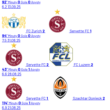
92'
0
0
Minuty
Gole
Asysty
6.2
13.09.25
FC Zurich
2
Servette FC
1
94'
0
0
Minuty
Gole
Asysty
7.5
31.08.25
Servette FC
2
FC Luzern
2
43'
0
1
Minuty
Gole
Asysty
6.6
28.08.25
Servette FC
1
Szachtar Donieck
2
114'
0
1
Minuty
Gole
Asysty
6.9
21.08.25