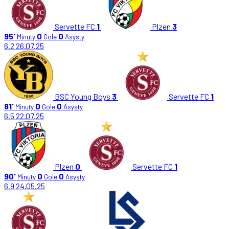
Servette FC
1
Plzen
3
95'
0
0
Minuty
Gole
Asysty
6.2
26.07.25
BSC Young Boys
3
Servette FC
1
81'
0
0
Minuty
Gole
Asysty
6.5
22.07.25
Plzen
0
Servette FC
1
90'
0
0
Minuty
Gole
Asysty
6.9
24.05.25