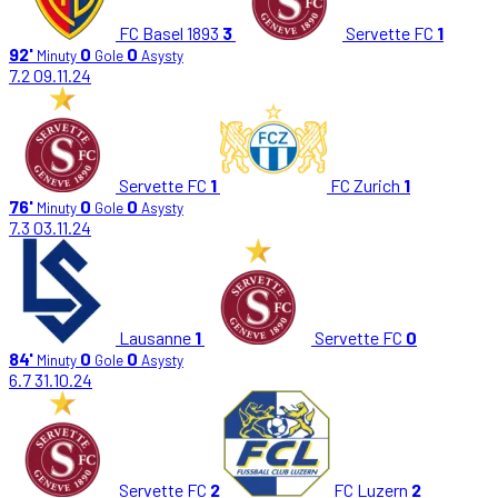
FC Basel 1893
3
Servette FC
1
92'
0
0
Minuty
Gole
Asysty
7.2
09.11.24
Servette FC
1
FC Zurich
1
76'
0
0
Minuty
Gole
Asysty
7.3
03.11.24
Lausanne
1
Servette FC
0
84'
0
0
Minuty
Gole
Asysty
6.7
31.10.24
Servette FC
2
FC Luzern
2