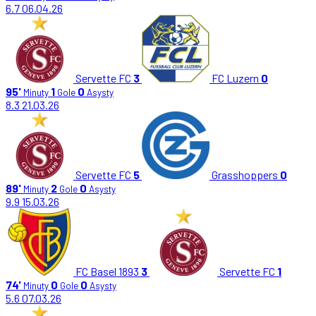
6.7
06.04.26
Servette FC
3
FC Luzern
0
95'
1
0
Minuty
Gole
Asysty
8.3
21.03.26
Servette FC
5
Grasshoppers
0
89'
2
0
Minuty
Gole
Asysty
9.9
15.03.26
FC Basel 1893
3
Servette FC
1
74'
0
0
Minuty
Gole
Asysty
5.6
07.03.26