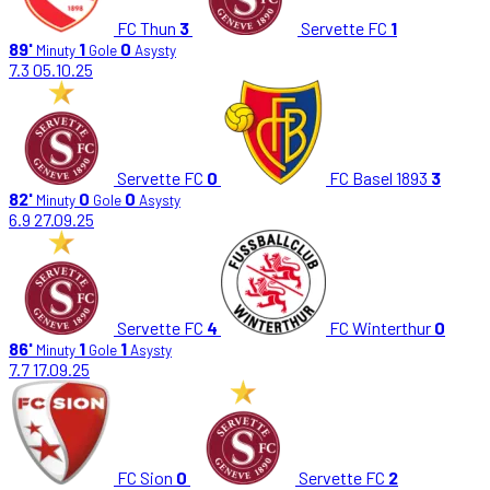
FC Thun
3
Servette FC
1
89'
1
0
Minuty
Gole
Asysty
7.3
05.10.25
Servette FC
0
FC Basel 1893
3
82'
0
0
Minuty
Gole
Asysty
6.9
27.09.25
Servette FC
4
FC Winterthur
0
86'
1
1
Minuty
Gole
Asysty
7.7
17.09.25
FC Sion
0
Servette FC
2