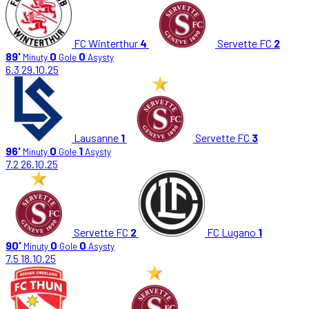
FC Winterthur
4
Servette FC
2
89'
0
0
Minuty
Gole
Asysty
6.3
29.10.25
Lausanne
1
Servette FC
3
96'
0
1
Minuty
Gole
Asysty
7.2
26.10.25
Servette FC
2
FC Lugano
1
90'
0
0
Minuty
Gole
Asysty
7.5
18.10.25