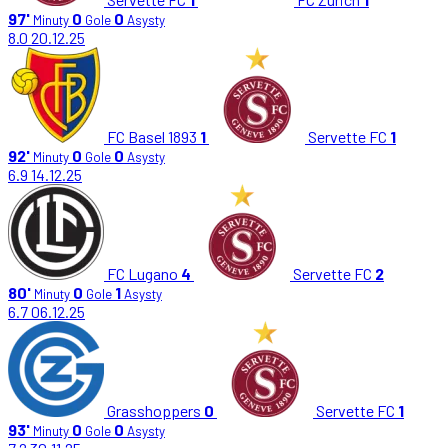
97'
0
0
Minuty
Gole
Asysty
8.0
20.12.25
FC Basel 1893
1
Servette FC
1
92'
0
0
Minuty
Gole
Asysty
6.9
14.12.25
FC Lugano
4
Servette FC
2
80'
0
1
Minuty
Gole
Asysty
6.7
06.12.25
Grasshoppers
0
Servette FC
1
93'
0
0
Minuty
Gole
Asysty