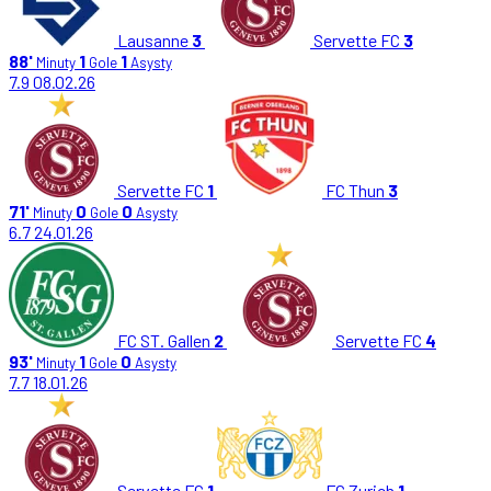
Lausanne
3
Servette FC
3
88'
1
1
Minuty
Gole
Asysty
7.9
08.02.26
Servette FC
1
FC Thun
3
71'
0
0
Minuty
Gole
Asysty
6.7
24.01.26
FC ST. Gallen
2
Servette FC
4
93'
1
0
Minuty
Gole
Asysty
7.7
18.01.26
Servette FC
1
FC Zurich
1