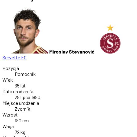
Miroslav Stevanović
Servette FC
Pozycja
Pomocnik
Wiek
35 lat
Data urodzenia
29 lipca 1990
Miejsce urodzenia
Zvornik
Wzrost
180 cm
Waga
72 kg