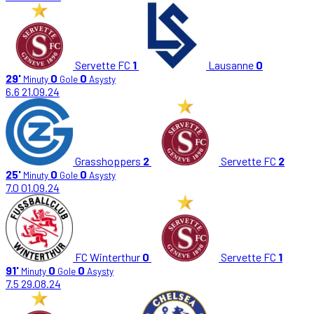
Servette FC
1
Lausanne
0
29'
0
0
Minuty
Gole
Asysty
6.6
21.09.24
Grasshoppers
2
Servette FC
2
25'
0
0
Minuty
Gole
Asysty
7.0
01.09.24
FC Winterthur
0
Servette FC
1
91'
0
0
Minuty
Gole
Asysty
7.5
29.08.24