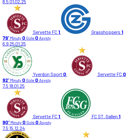
8.5
01.02.25
Servette FC
1
Grasshoppers
1
79'
0
0
Minuty
Gole
Asysty
6.9
25.01.25
Yverdon Sport
0
Servette FC
0
92'
0
0
Minuty
Gole
Asysty
7.5
18.01.25
Servette FC
1
FC ST. Gallen
1
90'
0
0
Minuty
Gole
Asysty
7.5
15.12.24