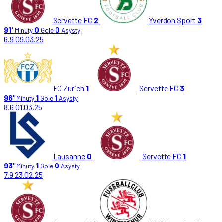
Servette FC
2
Yverdon Sport
3
91'
0
0
Minuty
Gole
Asysty
6.9
09.03.25
FC Zurich
1
Servette FC
3
96'
1
1
Minuty
Gole
Asysty
8.6
01.03.25
Lausanne
0
Servette FC
1
93'
1
0
Minuty
Gole
Asysty
7.9
23.02.25