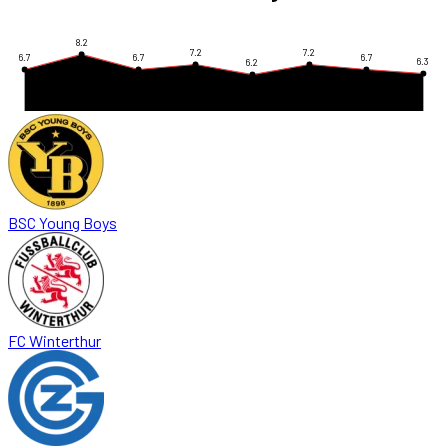
8.2
7.2
7.2
6.7
6.7
6.7
6.3
6.2
BSC Young Boys
FC Winterthur