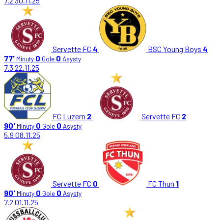
7.2
30.11.25
Servette FC
4
BSC Young Boys
4
77'
0
0
Minuty
Gole
Asysty
7.3
22.11.25
FC Luzern
2
Servette FC
2
90'
0
0
Minuty
Gole
Asysty
5.9
08.11.25
Servette FC
0
FC Thun
1
90'
0
0
Minuty
Gole
Asysty
7.2
01.11.25