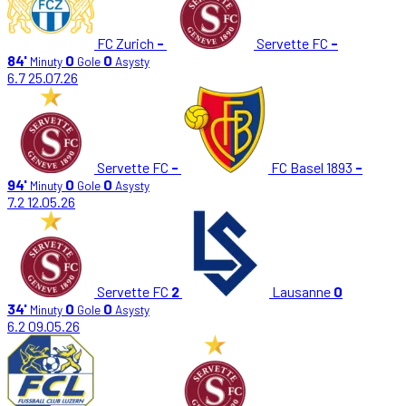
FC Zurich
-
Servette FC
-
84'
0
0
Minuty
Gole
Asysty
6.7
25.07.26
Servette FC
-
FC Basel 1893
-
94'
0
0
Minuty
Gole
Asysty
7.2
12.05.26
Servette FC
2
Lausanne
0
34'
0
0
Minuty
Gole
Asysty
6.2
09.05.26