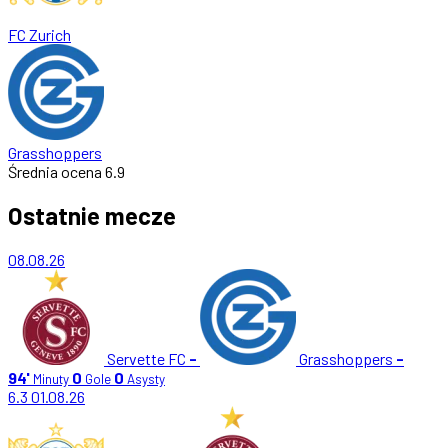
FC Zurich
Grasshoppers
Średnia ocena
6.9
Ostatnie mecze
08.08.26
Servette FC
-
Grasshoppers
-
94'
0
0
Minuty
Gole
Asysty
6.3
01.08.26