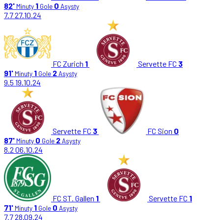
82'
1
0
Minuty
Gole
Asysty
7.7
27.10.24
FC Zurich
1
Servette FC
3
91'
1
2
Minuty
Gole
Asysty
9.5
19.10.24
Servette FC
3
FC Sion
0
87'
0
2
Minuty
Gole
Asysty
8.2
06.10.24
FC ST. Gallen
1
Servette FC
1
71'
1
0
Minuty
Gole
Asysty
7.7
28.09.24