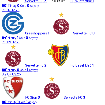
Servette FC
3
FC Winterthur
1
90'
0
0
Minuty
Gole
Asysty
7.9
16.02.25
Grasshoppers
1
Servette FC
0
94'
1
0
Minuty
Gole
Asysty
7.5
09.02.25
Servette FC
2
FC Basel 1893
1
89'
0
1
Minuty
Gole
Asysty
6.9
04.02.25
FC Sion
3
Servette FC
3
90'
1
1
Minuty
Gole
Asysty