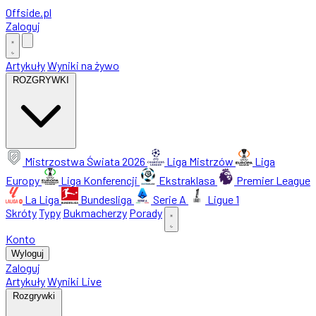
Offside
.
pl
Zaloguj
Artykuły
Wyniki na żywo
ROZGRYWKI
Mistrzostwa Świata 2026
Liga Mistrzów
Liga
Europy
Liga Konferencji
Ekstraklasa
Premier League
La Liga
Bundesliga
Serie A
Ligue 1
Skróty
Typy
Bukmacherzy
Porady
Konto
Wyloguj
Zaloguj
Artykuły
Wyniki Live
Rozgrywki