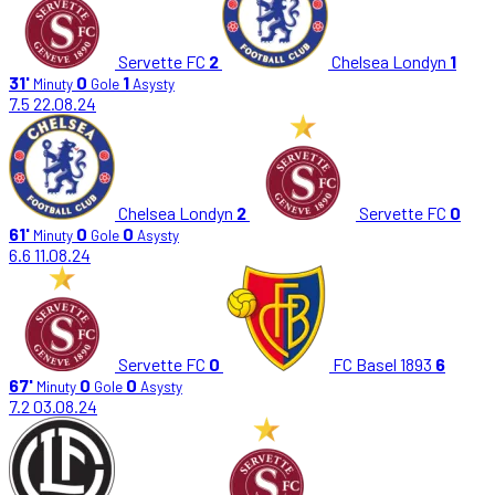
Servette FC
2
Chelsea Londyn
1
31'
0
1
Minuty
Gole
Asysty
7.5
22.08.24
Chelsea Londyn
2
Servette FC
0
61'
0
0
Minuty
Gole
Asysty
6.6
11.08.24
Servette FC
0
FC Basel 1893
6
67'
0
0
Minuty
Gole
Asysty
7.2
03.08.24