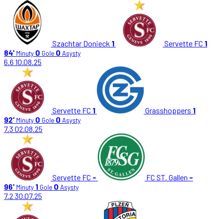
Szachtar Donieck
1
Servette FC
1
84'
0
0
Minuty
Gole
Asysty
6.6
10.08.25
Servette FC
1
Grasshoppers
1
92'
0
0
Minuty
Gole
Asysty
7.3
02.08.25
Servette FC
-
FC ST. Gallen
-
96'
1
0
Minuty
Gole
Asysty
7.2
30.07.25