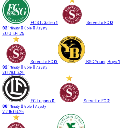
FC ST. Gallen
1
Servette FC
0
92'
0
0
Minuty
Gole
Asysty
7.0
01.04.25
Servette FC
0
BSC Young Boys
1
92'
0
0
Minuty
Gole
Asysty
7.0
29.03.25
FC Lugano
0
Servette FC
2
88'
0
1
Minuty
Gole
Asysty
7.2
15.03.25