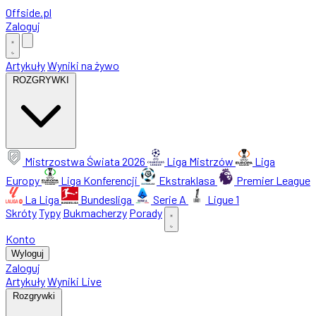
Offside
.
pl
Zaloguj
Artykuły
Wyniki na żywo
ROZGRYWKI
Mistrzostwa Świata 2026
Liga Mistrzów
Liga
Europy
Liga Konferencji
Ekstraklasa
Premier League
La Liga
Bundesliga
Serie A
Ligue 1
Skróty
Typy
Bukmacherzy
Porady
Konto
Wyloguj
Zaloguj
Artykuły
Wyniki Live
Rozgrywki