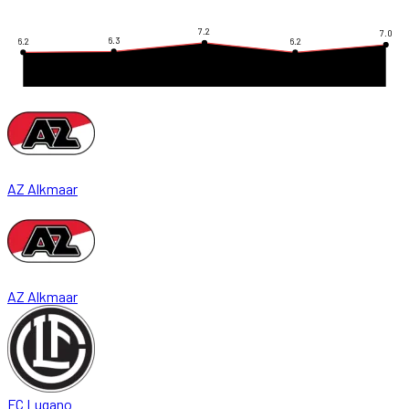
7.2
7.0
6.3
6.2
6.2
AZ Alkmaar
AZ Alkmaar
FC Lugano