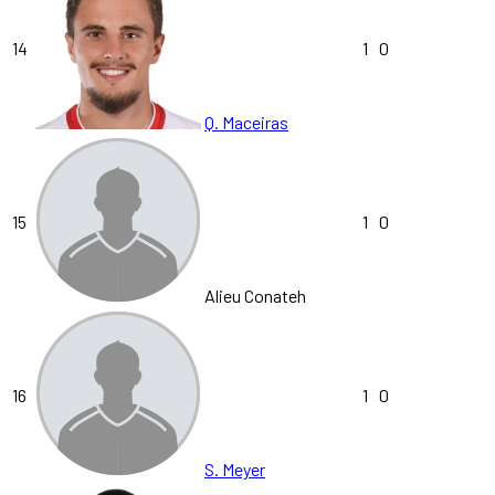
14
1
0
Q. Maceiras
15
1
0
Alieu Conateh
16
1
0
S. Meyer