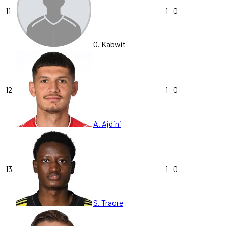
11
1
0
O. Kabwit
12
1
0
A. Ajdini
13
1
0
S. Traore