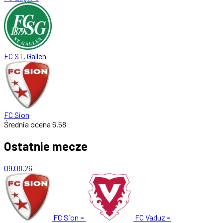
FC ST. Gallen
FC Sion
Średnia ocena
6.58
Ostatnie mecze
09.08.26
FC Sion
-
FC Vaduz
-