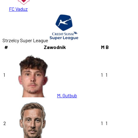
FC Vaduz
Strzelcy Super League
#
Zawodnik
M
B
1
1
1
M. Gutbub
2
1
1