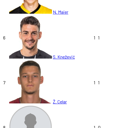
N. Maier
6
1
1
S. Knežević
7
1
1
Ž. Celar
8
1
0