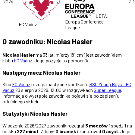
2024
—
2
1
UEFA
Europa Conference
FC Vaduz
League
O zawodniku: Nicolas Hasler
Nicolas Hasler
ma 33 lat, mierzy 181 cm i jest zawodnikiem
klubu
FC Vaduz
. Jego pozycja to pomocnik.
Następny mecz Nicolas Hasler
Klub
FC Vaduz
rozegra następne spotkanie
BSC Young Boys - FC
Vaduz
23 sierpnia 2026, 12:00 w rozgrywkach
Super League
.
Informacja o występie zawodnika pojawi się po zapisaniu
oficjalnego składu.
Statystyki Nicolas Hasler
W sezonie 2026/2027 zawodnik rozegrał
3 meczów
i spędził na
boisku
227 minut
. Zdobył
0 bramek
i zanotował
0 asyst
. Jego