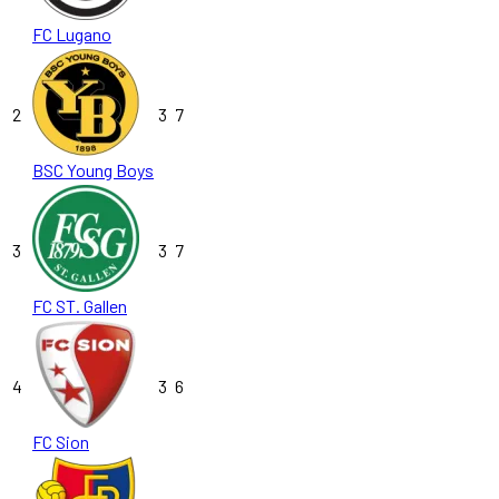
FC Lugano
2
3
7
BSC Young Boys
3
3
7
FC ST. Gallen
4
3
6
FC Sion