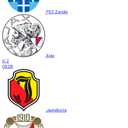
PEC Zwolle
Ajax
0:2
09.08
Jagiellonia