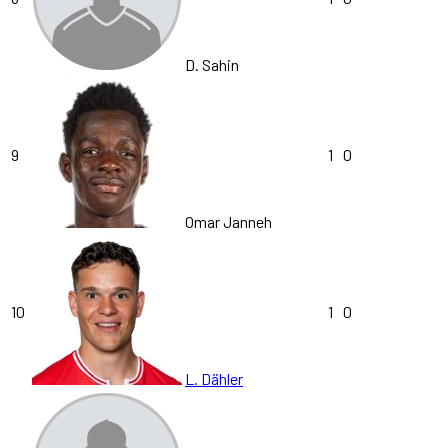
D. Sahin
9
1
0
Omar Janneh
10
1
0
L. Dähler