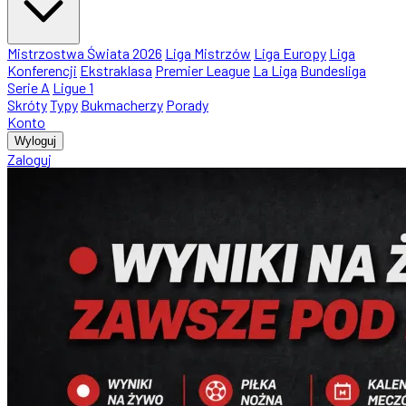
Mistrzostwa Świata 2026
Liga Mistrzów
Liga Europy
Liga
Konferencji
Ekstraklasa
Premier League
La Liga
Bundesliga
Serie A
Ligue 1
Skróty
Typy
Bukmacherzy
Porady
Konto
Wyloguj
Zaloguj