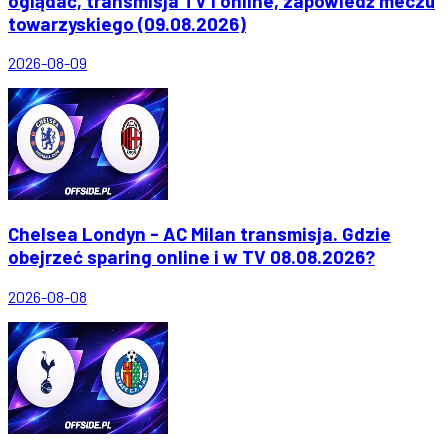
oglądać, transmisja TV i online, zapowiedź meczu
towarzyskiego (09.08.2026)
2026-08-09
Chelsea Londyn - AC Milan transmisja. Gdzie
obejrzeć sparing online i w TV 08.08.2026?
2026-08-08