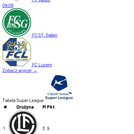
09.08
FC ST. Gallen
FC Luzern
Zobacz więcej →
Tabela Super League
#
Drużyna
M
Pkt
1
3
9