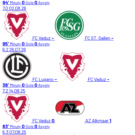
94'
0
0
Minuty
Gole
Asysty
7.0
02.08.26
FC Vaduz
-
FC ST. Gallen
-
95'
0
0
Minuty
Gole
Asysty
6.2
26.07.26
FC Lugano
-
FC Vaduz
-
38'
0
0
Minuty
Gole
Asysty
7.2
14.08.25
FC Vaduz
0
AZ Alkmaar
1
83'
0
0
Minuty
Gole
Asysty
6.3
07.08.25