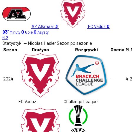
AZ Alkmaar
3
FC Vaduz
0
93'
0
0
Minuty
Gole
Asysty
6.2
Statystyki — Nicolas Hasler
Sezon po sezonie
Sezon
Drużyna
Rozgrywki
Ocena
M
2024
—
4
2
FC Vaduz
Challenge League