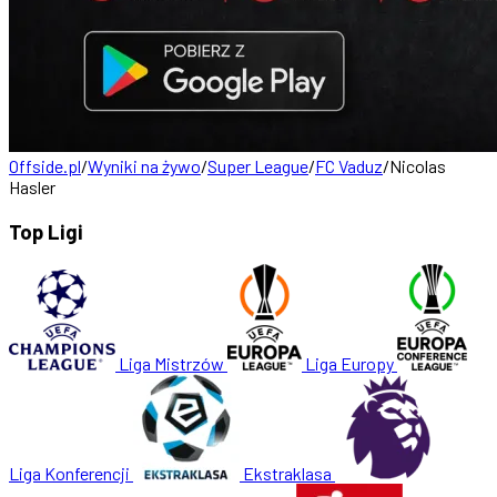
Offside.pl
/
Wyniki na żywo
/
Super League
/
FC Vaduz
/
Nicolas
Hasler
Top Ligi
Liga Mistrzów
Liga Europy
Liga Konferencji
Ekstraklasa