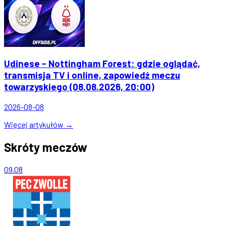
Udinese - Nottingham Forest: gdzie oglądać,
transmisja TV i online, zapowiedź meczu
towarzyskiego (08.08.2026, 20:00)
2026-08-08
Więcej artykułów →
Skróty meczów
09.08