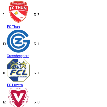
9
3
3
FC Thun
10
3
1
Grasshoppers
11
3
1
FC Luzern
12
3
0