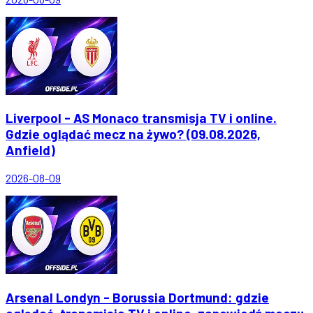
Liverpool - AS Monaco transmisja TV i online.
Gdzie oglądać mecz na żywo? (09.08.2026,
Anfield)
2026-08-09
Arsenal Londyn - Borussia Dortmund: gdzie