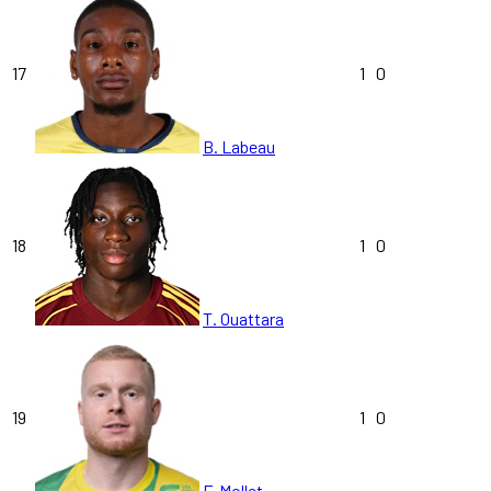
17
1
0
B. Labeau
18
1
0
T. Ouattara
19
1
0
F. Mollet