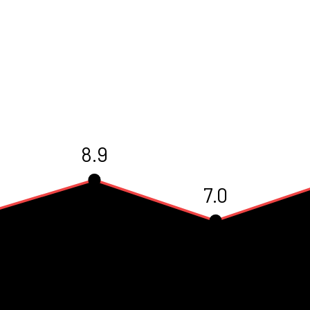
8.9
7.0