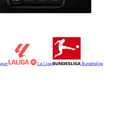
ague
La Liga
Bundesliga