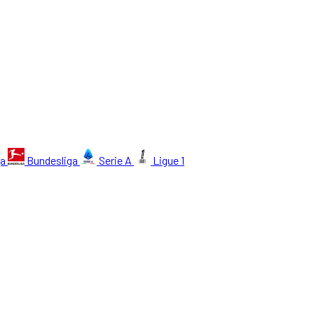
ga
Bundesliga
Serie A
Ligue 1