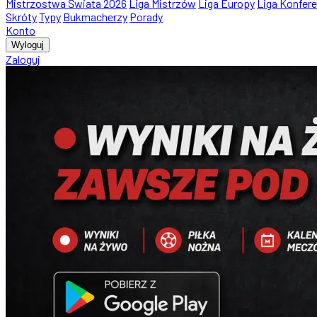
Mistrzostwa Świata 2026
Liga Mistrzów
Liga Europy
Liga Konfere
Skróty
Typy
Bukmacherzy
Porady
Konto
Wyloguj
Zaloguj